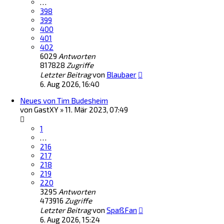
…
398
399
400
401
402
6029
Antworten
817828
Zugriffe
Letzter Beitrag
von
Blaubaer
6. Aug 2026, 16:40
Neues von Tim Budesheim
von
GastXY
»
11. Mär 2023, 07:49
1
…
216
217
218
219
220
3295
Antworten
473916
Zugriffe
Letzter Beitrag
von
SpaßFan
6. Aug 2026, 15:24