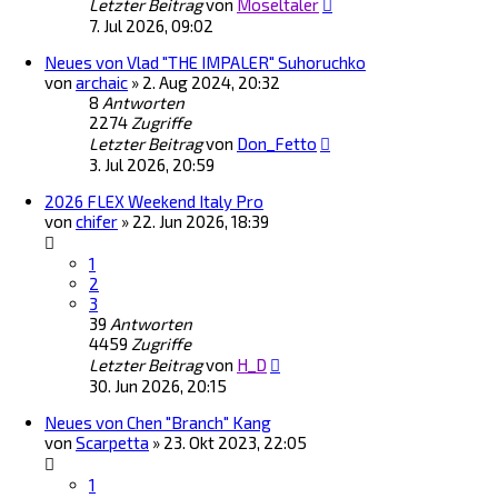
Letzter Beitrag
von
Moseltaler
7. Jul 2026, 09:02
Neues von Vlad "THE IMPALER" Suhoruchko
von
archaic
»
2. Aug 2024, 20:32
8
Antworten
2274
Zugriffe
Letzter Beitrag
von
Don_Fetto
3. Jul 2026, 20:59
2026 FLEX Weekend Italy Pro
von
chifer
»
22. Jun 2026, 18:39
1
2
3
39
Antworten
4459
Zugriffe
Letzter Beitrag
von
H_D
30. Jun 2026, 20:15
Neues von Chen "Branch" Kang
von
Scarpetta
»
23. Okt 2023, 22:05
1