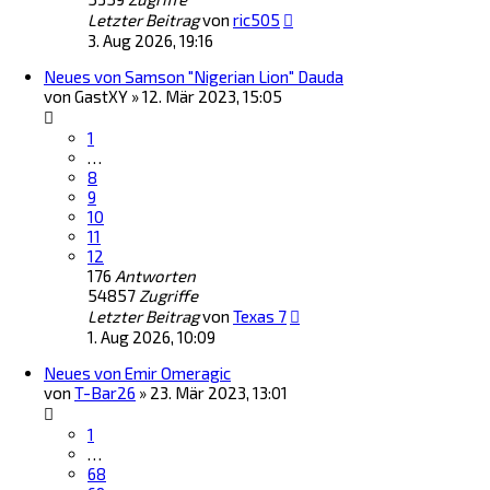
Letzter Beitrag
von
ric505
3. Aug 2026, 19:16
Neues von Samson "Nigerian Lion" Dauda
von
GastXY
»
12. Mär 2023, 15:05
1
…
8
9
10
11
12
176
Antworten
54857
Zugriffe
Letzter Beitrag
von
Texas 7
1. Aug 2026, 10:09
Neues von Emir Omeragic
von
T-Bar26
»
23. Mär 2023, 13:01
1
…
68