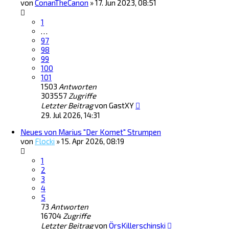
von
ConanTheCanon
»
17. Jun 2023, 08:51
1
…
97
98
99
100
101
1503
Antworten
303557
Zugriffe
Letzter Beitrag
von
GastXY
29. Jul 2026, 14:31
Neues von Marius "Der Komet" Strumpen
von
Flocki
»
15. Apr 2026, 08:19
1
2
3
4
5
73
Antworten
16704
Zugriffe
Letzter Beitrag
von
ÖrsKillerschinski