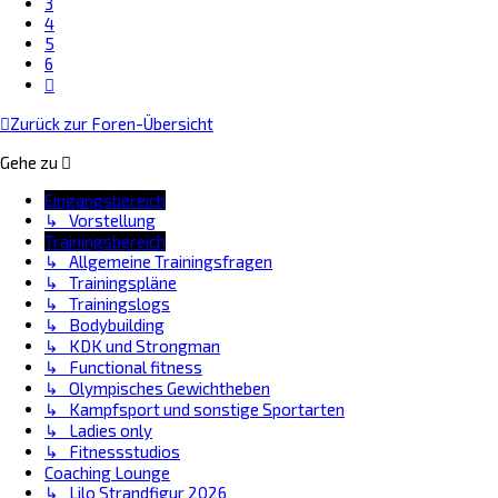
3
4
5
6
Nächste
Zurück zur Foren-Übersicht
Gehe zu
Eingangsbereich
↳ Vorstellung
Trainingsbereich
↳ Allgemeine Trainingsfragen
↳ Trainingspläne
↳ Trainingslogs
↳ Bodybuilding
↳ KDK und Strongman
↳ Functional fitness
↳ Olympisches Gewichtheben
↳ Kampfsport und sonstige Sportarten
↳ Ladies only
↳ Fitnessstudios
Coaching Lounge
↳ Lilo Strandfigur 2026