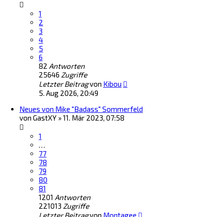
1
2
3
4
5
6
82
Antworten
25646
Zugriffe
Letzter Beitrag
von
Kibou
5. Aug 2026, 20:49
Neues von Mike "Badass" Sommerfeld
von
GastXY
»
11. Mär 2023, 07:58
1
…
77
78
79
80
81
1201
Antworten
221013
Zugriffe
Letzter Beitrag
von
Montagee