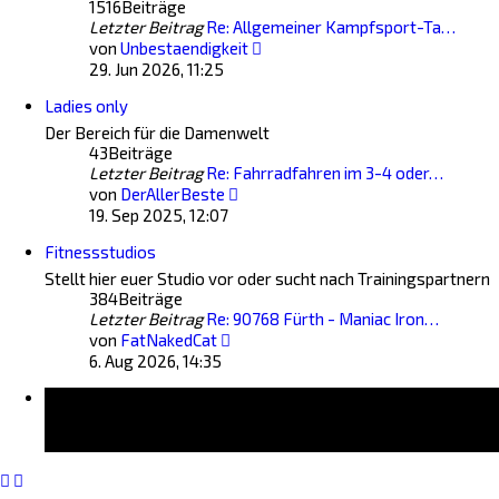
1516
Beiträge
Letzter Beitrag
Re: Allgemeiner Kampfsport-Ta…
Neuester
von
Unbestaendigkeit
Beitrag
29. Jun 2026, 11:25
Ladies only
Der Bereich für die Damenwelt
43
Beiträge
Letzter Beitrag
Re: Fahrradfahren im 3-4 oder…
Neuester
von
DerAllerBeste
Beitrag
19. Sep 2025, 12:07
Fitnessstudios
Stellt hier euer Studio vor oder sucht nach Trainingspartnern
384
Beiträge
Letzter Beitrag
Re: 90768 Fürth - Maniac Iron…
Neuester
von
FatNakedCat
Beitrag
6. Aug 2026, 14:35
Forum