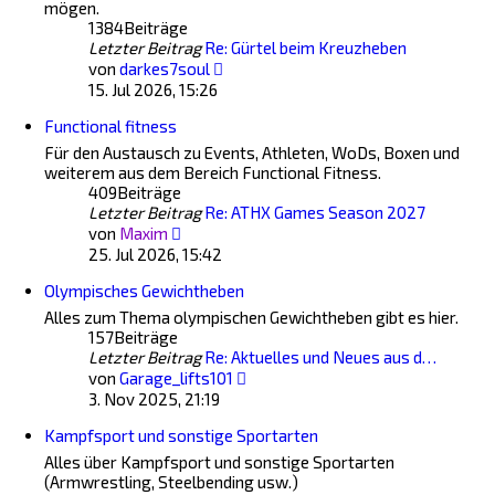
mögen.
1384
Beiträge
Letzter Beitrag
Re: Gürtel beim Kreuzheben
Neuester
von
darkes7soul
Beitrag
15. Jul 2026, 15:26
Functional fitness
Für den Austausch zu Events, Athleten, WoDs, Boxen und
weiterem aus dem Bereich Functional Fitness.
409
Beiträge
Letzter Beitrag
Re: ATHX Games Season 2027
Neuester
von
Maxim
Beitrag
25. Jul 2026, 15:42
Olympisches Gewichtheben
Alles zum Thema olympischen Gewichtheben gibt es hier.
157
Beiträge
Letzter Beitrag
Re: Aktuelles und Neues aus d…
Neuester
von
Garage_lifts101
Beitrag
3. Nov 2025, 21:19
Kampfsport und sonstige Sportarten
Alles über Kampfsport und sonstige Sportarten
(Armwrestling, Steelbending usw.)