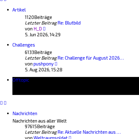
Artikel
1120
Beiträge
Letzter Beitrag
Re: Blutbild
Neuester
von
H_D
Beitrag
5. Jun 2026, 14:29
Challenges
6133
Beiträge
Letzter Beitrag
Re: Challenge für August 2026…
Neuester
von
pushpony
Beitrag
5. Aug 2026, 15:28
Offtopic
Nachrichten
Nachrichten aus aller Welt
97615
Beiträge
Letzter Beitrag
Re: Aktuelle Nachrichten aus …
Neuester
von
Weltraumsoldat