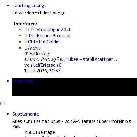
Coaching Lounge
Fit werden mit der Lounge
Unterforen:
Lilo Strandfigur 2026
The Peanut Protocol
Oldie but Goldie
Archiv
9174
Beiträge
Letzter Beitrag
Re: „Hubee – stabil statt per…
Neuester
von
LeifEriksson
Beitrag
17. Jul 2026, 20:53
Ernährung
Supplemente
Alles zum Thema Supps - von A-Vitaminen über Protein bis
Zink.
25001
Beiträge