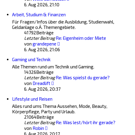
Beitrag
6. Aug 2026, 21:10
Arbeit, Studium & Finanzen
Für Fragen/Infos über die Ausbildung, Studienwahl,
Geldanlage o.Ä. Themengebiete.
41792
Beiträge
Letzter Beitrag
Re: Eigenheim oder Miete
Neuester
von
grandepene
Beitrag
6. Aug 2026, 21:06
Gaming und Technik
Alle Themen rund um Technik und Gaming.
14326
Beiträge
Letzter Beitrag
Re: Was spielst du gerade?
Neuester
von
Dreadlift
Beitrag
6. Aug 2026, 20:37
Lifestyle und Reisen
Alles rund ums Thema Aussehen, Mode, Beauty,
Körperpflege, Party und Urlaub.
21064
Beiträge
Letzter Beitrag
Re: Was lest/hört ihr gerade?
Neuester
von
Robin
Beitrag
6. Aug 2026, 20:17