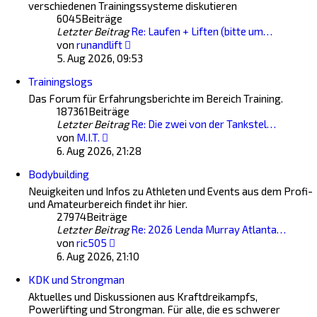
verschiedenen Trainingssysteme diskutieren
6045
Beiträge
Letzter Beitrag
Re: Laufen + Liften (bitte um…
Neuester
von
runandlift
Beitrag
5. Aug 2026, 09:53
Trainingslogs
Das Forum für Erfahrungsberichte im Bereich Training.
187361
Beiträge
Letzter Beitrag
Re: Die zwei von der Tankstel…
Neuester
von
M.I.T.
Beitrag
6. Aug 2026, 21:28
Bodybuilding
Neuigkeiten und Infos zu Athleten und Events aus dem Profi-
und Amateurbereich findet ihr hier.
27974
Beiträge
Letzter Beitrag
Re: 2026 Lenda Murray Atlanta…
Neuester
von
ric505
Beitrag
6. Aug 2026, 21:10
KDK und Strongman
Aktuelles und Diskussionen aus Kraftdreikampfs,
Powerlifting und Strongman. Für alle, die es schwerer