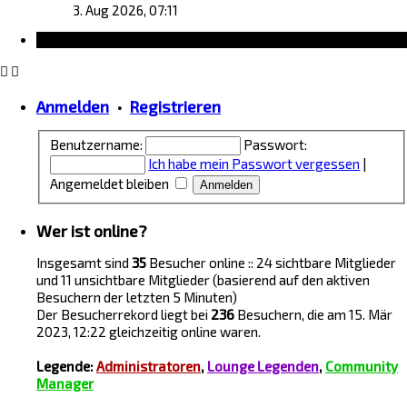
e
r
g
3. Aug 2026, 07:11
u
B
Information
e
e
s
i
t
t
e
r
Anmelden
•
Registrieren
r
a
B
g
e
Benutzername:
Passwort:
i
Ich habe mein Passwort vergessen
|
t
Angemeldet bleiben
r
a
g
Wer ist online?
Insgesamt sind
35
Besucher online :: 24 sichtbare Mitglieder
und 11 unsichtbare Mitglieder (basierend auf den aktiven
Besuchern der letzten 5 Minuten)
Der Besucherrekord liegt bei
236
Besuchern, die am 15. Mär
2023, 12:22 gleichzeitig online waren.
Legende:
Administratoren
,
Lounge Legenden
,
Community
Manager