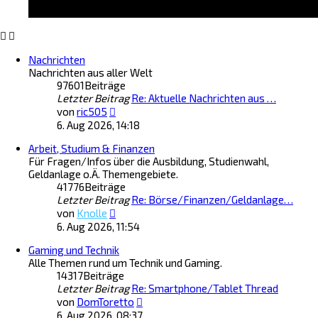
t
t
e
r
r
a
B
g
Nachrichten
e
Nachrichten aus aller Welt
i
97601
Beiträge
t
Letzter Beitrag
r
Re: Aktuelle Nachrichten aus …
N
a
von
ric505
e
g
6. Aug 2026, 14:18
u
Arbeit, Studium & Finanzen
e
Für Fragen/Infos über die Ausbildung, Studienwahl,
s
Geldanlage o.Ä. Themengebiete.
t
41776
Beiträge
e
Letzter Beitrag
r
Re: Börse/Finanzen/Geldanlage…
N
B
von
Knolle
e
e
6. Aug 2026, 11:54
u
i
Gaming und Technik
e
t
Alle Themen rund um Technik und Gaming.
s
r
14317
Beiträge
t
a
Letzter Beitrag
e
Re: Smartphone/Tablet Thread
g
N
r
von
DomToretto
e
B
6. Aug 2026, 08:37