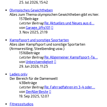
e
e
25. Jul 2026, 15:42
u
i
Olympisches Gewichtheben
e
t
Alles zum Thema olympischen Gewichtheben gibt es hier.
s
r
157
Beiträge
t
a
Letzter Beitrag
e
Re: Aktuelles und Neues aus d…
g
N
r
von
Garage_lifts101
e
B
3. Nov 2025, 21:19
u
e
Kampfsport und sonstige Sportarten
e
i
Alles über Kampfsport und sonstige Sportarten
s
t
(Armwrestling, Steelbending usw.)
t
r
1516
Beiträge
e
a
Letzter Beitrag
Re: Allgemeiner Kampfsport-Ta…
r
g
N
B
von
Unbestaendigkeit
e
e
29. Jun 2026, 11:25
u
i
Ladies only
e
t
Der Bereich für die Damenwelt
s
r
43
Beiträge
t
a
Letzter Beitrag
Re: Fahrradfahren im 3-4 oder…
e
g
N
r
von
DerAllerBeste
e
B
19. Sep 2025, 12:07
u
e
Fitnessstudios
e
i