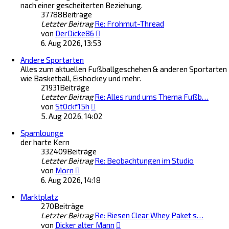
nach einer gescheiterten Beziehung.
t
r
37788
Beiträge
e
a
Letzter Beitrag
Re: Frohmut-Thread
r
g
N
B
von
DerDicke86
e
e
6. Aug 2026, 13:53
u
i
Andere Sportarten
e
t
Alles zum aktuellen Fußballgeschehen & anderen Sportarten
s
r
wie Basketball, Eishockey und mehr.
t
a
21931
Beiträge
e
g
Letzter Beitrag
Re: Alles rund ums Thema Fußb…
r
N
B
von
St0ckf15h
e
e
5. Aug 2026, 14:02
u
i
Spamlounge
e
t
der harte Kern
s
r
332409
Beiträge
t
a
Letzter Beitrag
Re: Beobachtungen im Studio
e
g
N
r
von
Morn
e
B
6. Aug 2026, 14:18
u
e
Marktplatz
e
i
270
Beiträge
s
t
Letzter Beitrag
t
Re: Riesen Clear Whey Paket s…
r
N
e
von
Dicker alter Mann
a