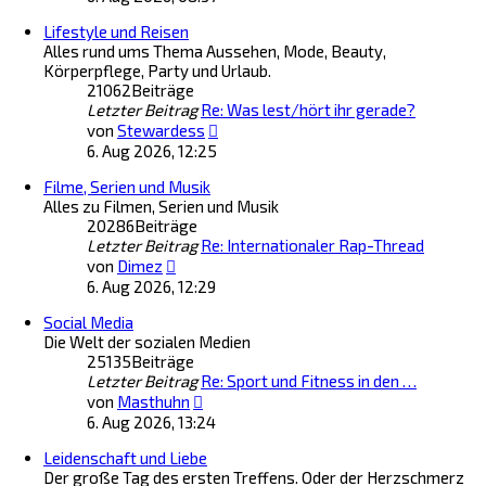
u
e
Lifestyle und Reisen
e
i
Alles rund ums Thema Aussehen, Mode, Beauty,
s
t
Körperpflege, Party und Urlaub.
t
r
21062
Beiträge
e
a
Letzter Beitrag
Re: Was lest/hört ihr gerade?
r
g
N
B
von
Stewardess
e
e
6. Aug 2026, 12:25
u
i
Filme, Serien und Musik
e
t
Alles zu Filmen, Serien und Musik
s
r
20286
Beiträge
t
a
Letzter Beitrag
Re: Internationaler Rap-Thread
e
g
N
r
von
Dimez
e
B
6. Aug 2026, 12:29
u
e
Social Media
e
i
Die Welt der sozialen Medien
s
t
25135
Beiträge
t
r
Letzter Beitrag
e
Re: Sport und Fitness in den …
a
N
r
von
Masthuhn
g
e
B
6. Aug 2026, 13:24
u
e
Leidenschaft und Liebe
e
i
Der große Tag des ersten Treffens. Oder der Herzschmerz
s
t