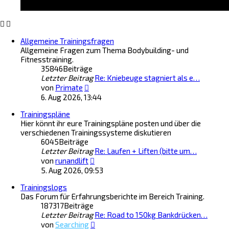
t
e
r
B
Allgemeine Trainingsfragen
e
Allgemeine Fragen zum Thema Bodybuilding- und
i
Fitnesstraining.
t
35846
Beiträge
r
Letzter Beitrag
Re: Kniebeuge stagniert als e…
a
N
g
von
Primate
e
6. Aug 2026, 13:44
u
Trainingspläne
e
Hier könnt ihr eure Trainingspläne posten und über die
s
verschiedenen Trainingssysteme diskutieren
t
6045
Beiträge
e
Letzter Beitrag
r
Re: Laufen + Liften (bitte um…
N
B
von
runandlift
e
e
5. Aug 2026, 09:53
u
i
Trainingslogs
e
t
Das Forum für Erfahrungsberichte im Bereich Training.
s
r
187317
Beiträge
t
a
Letzter Beitrag
e
Re: Road to 150kg Bankdrücken…
g
N
r
von
Searching