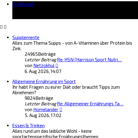
Ernährung
e
s
t
e
r
B
Supplemente
e
Alles zum Thema Supps - von A-Vitaminen über Protein bis
i
Zink.
t
24965
Beiträge
r
Letzter Beitrag
Re: HSN (Harrison Sport Nutri…
a
N
g
von
Netzokhul
e
6. Aug 2026, 14:07
u
Allgemeine Ernährung im Sport
e
Ihr habt Fragen zu eurer Diät oder braucht Tipps zum
s
Abnehmen?
t
9824
Beiträge
e
Letzter Beitrag
Re: Allgemeiner Ernährungs Ta…
r
N
B
von
Homelander
e
e
5. Aug 2026, 17:02
u
i
Essen & Trinken
e
t
Alles rund um das leibliche Wohl - keine
s
r
sportartenspezifische Ernährungsthemen
t
a