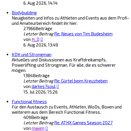
e
B
6. Aug 2026, 14:14
u
e
Bodybuilding
e
i
Neuigkeiten und Infos zu Athleten und Events aus dem Profi-
s
t
und Amateurbereich findet ihr hier.
t
r
27966
Beiträge
e
a
Letzter Beitrag
r
Re: Neues von Tim Budesheim
g
N
B
von
H_D
e
e
6. Aug 2026, 13:49
u
i
KDK und Strongman
e
t
Aktuelles und Diskussionen aus Kraftdreikampfs,
s
r
Powerlifting und Strongman. Für alle, die es schwerer
t
a
mögen.
e
g
1384
Beiträge
r
Letzter Beitrag
B
Re: Gürtel beim Kreuzheben
N
e
von
darkes7soul
e
i
15. Jul 2026, 15:26
u
t
Functional fitness
e
r
Für den Austausch zu Events, Athleten, WoDs, Boxen und
s
a
weiterem aus dem Bereich Functional Fitness.
t
g
409
Beiträge
e
Letzter Beitrag
Re: ATHX Games Season 2027
r
N
B
von
maxim