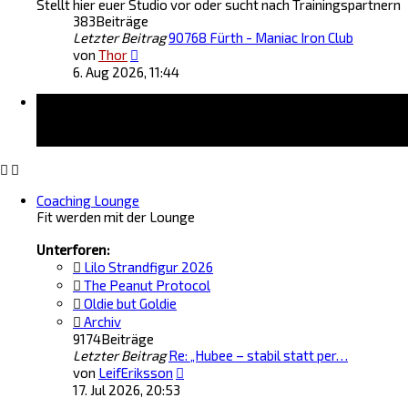
Stellt hier euer Studio vor oder sucht nach Trainingspartnern
s
t
383
Beiträge
t
r
Letzter Beitrag
90768 Fürth - Maniac Iron Club
e
a
N
r
von
Thor
g
e
B
6. Aug 2026, 11:44
u
e
Forum
e
i
s
t
t
r
e
a
r
g
B
Coaching Lounge
e
Fit werden mit der Lounge
i
t
Unterforen:
r
a
Lilo Strandfigur 2026
g
The Peanut Protocol
Oldie but Goldie
Archiv
9174
Beiträge
Letzter Beitrag
Re: „Hubee – stabil statt per…
N
von
LeifEriksson
e
17. Jul 2026, 20:53
u