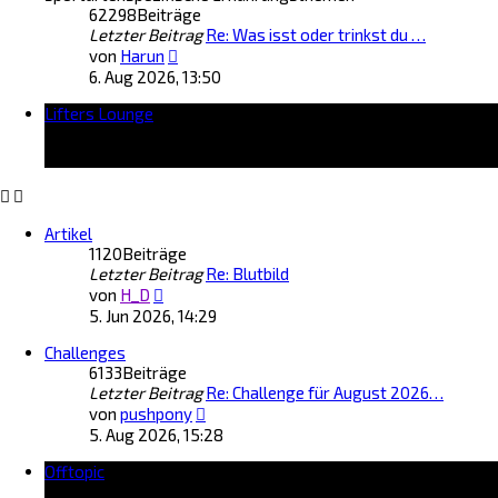
62298
Beiträge
e
g
Letzter Beitrag
Re: Was isst oder trinkst du …
r
N
B
von
Harun
e
e
6. Aug 2026, 13:50
u
i
Lifters Lounge
e
t
s
r
t
a
e
g
r
B
Artikel
e
1120
Beiträge
i
Letzter Beitrag
t
Re: Blutbild
N
r
von
H_D
e
a
5. Jun 2026, 14:29
u
g
Challenges
e
6133
Beiträge
s
Letzter Beitrag
t
Re: Challenge für August 2026…
N
e
von
pushpony
e
r
5. Aug 2026, 15:28
u
B
Offtopic
e
e
s
i