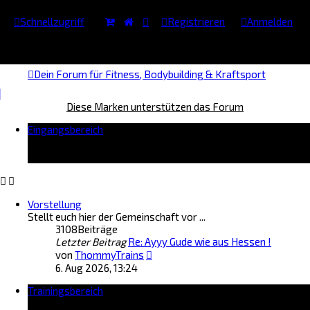
Schnellzugriff
Registrieren
Anmelden
Dein Forum für Fitness, Bodybuilding & Kraftsport
Diese Marken unterstützen das Forum
Eingangsbereich
Vorstellung
Stellt euch hier der Gemeinschaft vor ...
3108
Beiträge
Letzter Beitrag
Re: Ayyy Gude wie aus Hessen !
N
von
ThommyTrains
e
6. Aug 2026, 13:24
u
Trainingsbereich
e
s