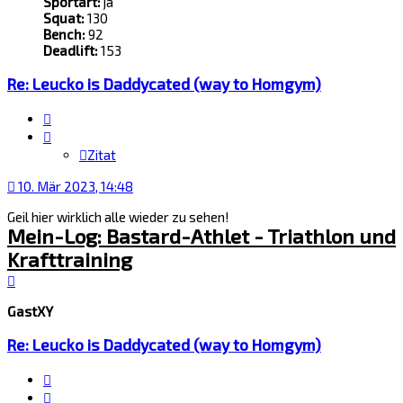
Sportart:
ja
Squat:
130
Bench:
92
Deadlift:
153
Re: Leucko is Daddycated (way to Homgym)
Zitat
Zitat
10. Mär 2023, 14:48
Geil hier wirklich alle wieder zu sehen!
Mein-Log: Bastard-Athlet - Triathlon und
Krafttraining
Nach
oben
GastXY
Re: Leucko is Daddycated (way to Homgym)
Zitat