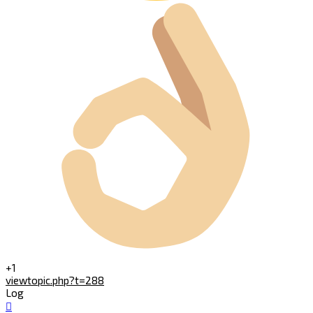
+1
viewtopic.php?t=288
Log
Nach