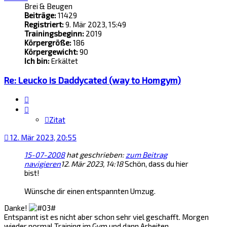
Brei & Beugen
Beiträge:
11429
Registriert:
9. Mär 2023, 15:49
Trainingsbeginn:
2019
Körpergröße:
186
Körpergewicht:
90
Ich bin:
Erkältet
Re: Leucko is Daddycated (way to Homgym)
Zitat
Zitat
12. Mär 2023, 20:55
15-07-2008
hat geschrieben:
zum Beitrag
navigieren
12. Mär 2023, 14:18
Schön, dass du hier
bist!
Wünsche dir einen entspannten Umzug.
Danke!
Entspannt ist es nicht aber schon sehr viel geschafft. Morgen
wieder normal Training im Gym und dann Arbeiten.