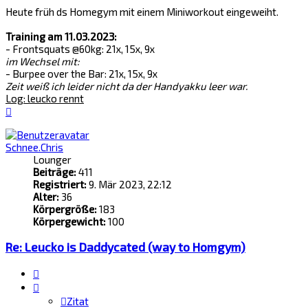
Heute früh ds Homegym mit einem Miniworkout eingeweiht.
Training am 11.03.2023:
- Frontsquats @60kg: 21x, 15x, 9x
im Wechsel mit:
- Burpee over the Bar: 21x, 15x, 9x
Zeit weiß ich leider nicht da der Handyakku leer war.
Log: leucko rennt
Nach
oben
Schnee.Chris
Lounger
Beiträge:
411
Registriert:
9. Mär 2023, 22:12
Alter:
36
Körpergröße:
183
Körpergewicht:
100
Re: Leucko is Daddycated (way to Homgym)
Zitat
Zitat