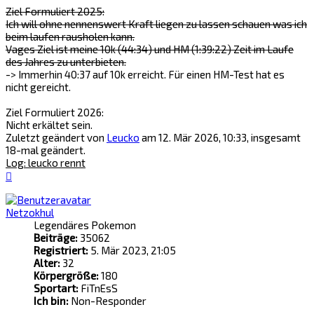
Ziel Formuliert 2025:
Ich will ohne nennenswert Kraft liegen zu lassen schauen was ich
beim laufen rausholen kann.
Vages Ziel ist meine 10k (44:34) und HM (1:39:22) Zeit im Laufe
des Jahres zu unterbieten.
-> Immerhin 40:37 auf 10k erreicht. Für einen HM-Test hat es
nicht gereicht.
Ziel Formuliert 2026:
Nicht erkältet sein.
Zuletzt geändert von
Leucko
am 12. Mär 2026, 10:33, insgesamt
18-mal geändert.
Log: leucko rennt
Nach
oben
Netzokhul
Legendäres Pokemon
Beiträge:
35062
Registriert:
5. Mär 2023, 21:05
Alter:
32
Körpergröße:
180
Sportart:
FiTnEsS
Ich bin:
Non-Responder