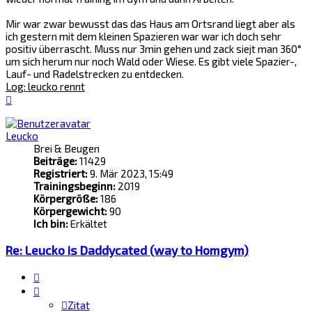
Mir war zwar bewusst das das Haus am Ortsrand liegt aber als
ich gestern mit dem kleinen Spazieren war war ich doch sehr
positiv überrascht. Muss nur 3min gehen und zack siejt man 360°
um sich herum nur noch Wald oder Wiese. Es gibt viele Spazier-,
Lauf- und Radelstrecken zu entdecken.
Log: leucko rennt
Nach
oben
Leucko
Brei & Beugen
Beiträge:
11429
Registriert:
9. Mär 2023, 15:49
Trainingsbeginn:
2019
Körpergröße:
186
Körpergewicht:
90
Ich bin:
Erkältet
Re: Leucko is Daddycated (way to Homgym)
Zitat
Zitat