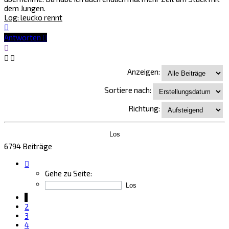
dem Jungen.
Log: leucko rennt
Nach
oben
Antworten
Anzeigen:
Sortiere nach:
Richtung:
6794 Beiträge
Seite
1
Gehe zu Seite:
von
453
1
2
3
4