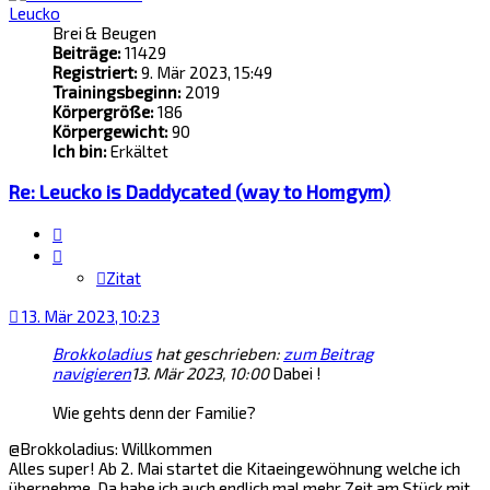
Leucko
Brei & Beugen
Beiträge:
11429
Registriert:
9. Mär 2023, 15:49
Trainingsbeginn:
2019
Körpergröße:
186
Körpergewicht:
90
Ich bin:
Erkältet
Re: Leucko is Daddycated (way to Homgym)
Zitat
Zitat
13. Mär 2023, 10:23
Brokkoladius
hat geschrieben:
zum Beitrag
navigieren
13. Mär 2023, 10:00
Dabei !
Wie gehts denn der Familie?
@Brokkoladius: Willkommen
Alles super! Ab 2. Mai startet die Kitaeingewöhnung welche ich
übernehme. Da habe ich auch endlich mal mehr Zeit am Stück mit