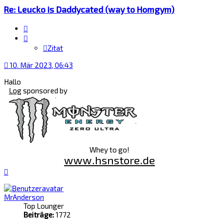
Re: Leucko is Daddycated (way to Homgym)
Zitat
Zitat
10. Mär 2023, 06:43
Hallo
Log
sponsored by
Whey to go!
www.hsnstore.de
Nach
oben
MrAnderson
Top Lounger
Beiträge:
1772