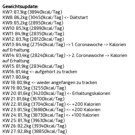
Gewichtsupdate:
KW7: 87,3kg (3894Økcal/Tag)
KW8: 86,2kg (3045Økcal/Tag) <- Diätstart
KW9: 85,2kg (2895Økcal/Tag)
KW10: 85,1kg (2899Økcal/Tag)
KW11: 84,9kg (2835Økcal/Tag)
KW12: 83,7kg (2812Økcal/Tag)
KW13: 84,4kg (2754Økcal/Tag) -> 1. Coronawoche -> Kalorien
auf Erhaltung
KW14: 83,4kg (2824Økcal/Tag) -> 2. Coronawoche -> Kalorien
auf Erhaltung
KW15: 81,9kg (2834Økcal/Tag)
KW16: 81,4kg <- aufgehört zu tracken
KW17: 80,6kg
KW 18: 80,9kg <- wieder angefangen zu tracken
KW 19: 80,5kg (3255Økcal/Tag)
KW 20: 81,6kg (3420Økcal/Tag) <- Erhaltungskalorien
KW 21: 81,6kg (3670Økcal/Tag)
KW 22: 81,6kg (3704Økcal/Tag) <- +200 Kalorien
KW 23: 81,5kg (3698Økcal/Tag) <- +200 Kalorien
KW 24: 81,7kg (3873Økcal/Tag) <- +100 Kalorien
KW 25: 81,7kg (3963Økcal/Tag)
KW 26: 82,2kg (3934Økcal/Tag)
KW 27: 82,8kg (3885Økcal/Tag)