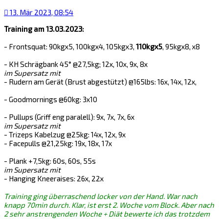
13. Mär 2023, 08:54
Training am 13.03.2023:
- Frontsquat: 90kgx5, 100kgx4, 105kgx3,
110kgx5
, 95kgx8, x8
- KH Schrägbank 45° @27,5kg; 12x, 10x, 9x, 8x
im Supersatz mit
- Rudern am Gerät (Brust abgestützt) @165lbs: 16x, 14x, 12x,
- Goodmornings @60kg: 3x10
- Pullups (Griff eng paralell): 9x, 7x, 7x, 6x
im Supersatz mit
- Trizeps Kabelzug @25kg: 14x, 12x, 9x
- Facepulls @21,25kg: 19x, 18x, 17x
- Plank +7,5kg: 60s, 60s, 55s
im Supersatz mit
- Hanging Kneeraises: 26x, 22x
Training ging überraschend locker von der Hand. War nach
knapp 70min durch. Klar, ist erst 2. Woche vom Block. Aber nach
2 sehr anstrengenden Woche + Diät bewerte ich das trotzdem