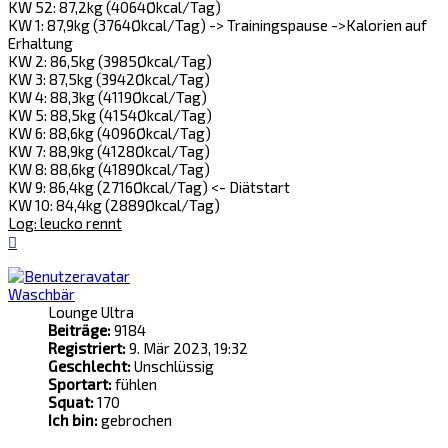
KW 52: 87,2kg (4064Økcal/Tag)
KW 1: 87,9kg (3764Økcal/Tag) -> Trainingspause ->Kalorien auf
Erhaltung
KW 2: 86,5kg (3985Økcal/Tag)
KW 3: 87,5kg (3942Økcal/Tag)
KW 4: 88,3kg (4119Økcal/Tag)
KW 5: 88,5kg (4154Økcal/Tag)
KW 6: 88,6kg (4096Økcal/Tag)
KW 7: 88,9kg (4128Økcal/Tag)
KW 8: 88,6kg (4189Økcal/Tag)
KW 9: 86,4kg (2716Økcal/Tag) <- Diätstart
KW 10: 84,4kg (2889Økcal/Tag)
Log: leucko rennt
Nach
oben
Waschbär
Lounge Ultra
Beiträge:
9184
Registriert:
9. Mär 2023, 19:32
Geschlecht:
Unschlüssig
Sportart:
fühlen
Squat:
170
Ich bin:
gebrochen