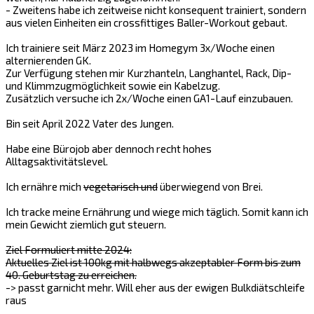
- Zweitens habe ich zeitweise nicht konsequent trainiert, sondern
aus vielen Einheiten ein crossfittiges Baller-Workout gebaut.
Ich trainiere seit März 2023 im Homegym 3x/Woche einen
alternierenden GK.
Zur Verfügung stehen mir Kurzhanteln, Langhantel, Rack, Dip-
und Klimmzugmöglichkeit sowie ein Kabelzug.
Zusätzlich versuche ich 2x/Woche einen GA1-Lauf einzubauen.
Bin seit April 2022 Vater des Jungen.
Habe eine Bürojob aber dennoch recht hohes
Alltagsaktivitätslevel.
Ich ernähre mich
vegetarisch und
überwiegend von Brei.
Ich tracke meine Ernährung und wiege mich täglich. Somit kann ich
mein Gewicht ziemlich gut steuern.
Ziel Formuliert mitte 2024:
Aktuelles Ziel ist 100kg mit halbwegs akzeptabler Form bis zum
40. Geburtstag zu erreichen.
-> passt garnicht mehr. Will eher aus der ewigen Bulkdiätschleife
raus