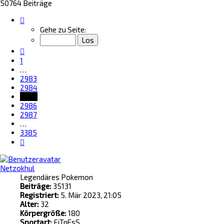
50764 Beiträge
Seite
2985
Gehe zu Seite:
von
3385
Vorherige
1
…
2983
2984
2985
2986
2987
…
3385
Nächste
Netzokhul
Legendäres Pokemon
Beiträge:
35131
Registriert:
5. Mär 2023, 21:05
Alter:
32
Körpergröße:
180
Sportart:
FiTnEsS