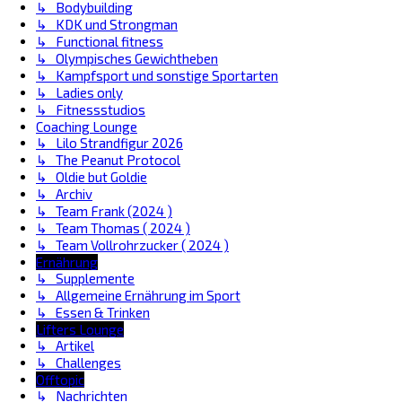
↳ Bodybuilding
↳ KDK und Strongman
↳ Functional fitness
↳ Olympisches Gewichtheben
↳ Kampfsport und sonstige Sportarten
↳ Ladies only
↳ Fitnessstudios
Coaching Lounge
↳ Lilo Strandfigur 2026
↳ The Peanut Protocol
↳ Oldie but Goldie
↳ Archiv
↳ Team Frank (2024 )
↳ Team Thomas ( 2024 )
↳ Team Vollrohrzucker ( 2024 )
Ernährung
↳ Supplemente
↳ Allgemeine Ernährung im Sport
↳ Essen & Trinken
Lifters Lounge
↳ Artikel
↳ Challenges
Offtopic
↳ Nachrichten