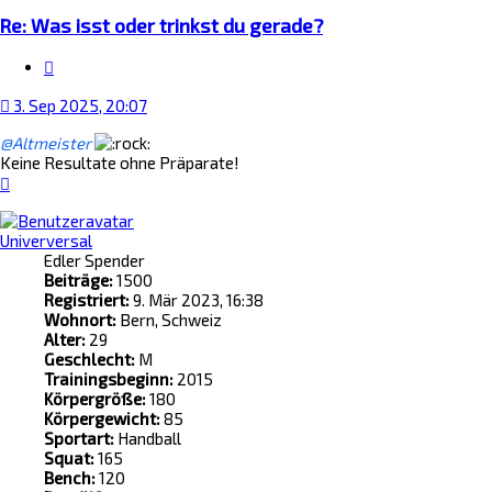
Re: Was isst oder trinkst du gerade?
Zitat
3. Sep 2025, 20:07
@Altmeister
Keine Resultate ohne Präparate!
Nach
oben
Univerversal
Edler Spender
Beiträge:
1500
Registriert:
9. Mär 2023, 16:38
Wohnort:
Bern, Schweiz
Alter:
29
Geschlecht:
M
Trainingsbeginn:
2015
Körpergröße:
180
Körpergewicht:
85
Sportart:
Handball
Squat:
165
Bench:
120