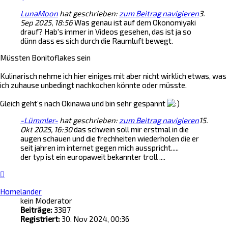
LunaMoon
hat geschrieben:
zum Beitrag navigieren
3.
Sep 2025, 18:56
Was genau ist auf dem Okonomiyaki
drauf? Hab's immer in Videos gesehen, das ist ja so
dünn dass es sich durch die Raumluft bewegt.
Müssten Bonitoflakes sein
Kulinarisch nehme ich hier einiges mit aber nicht wirklich etwas, was
ich zuhause unbedingt nachkochen könnte oder müsste.
Gleich geht’s nach Okinawa und bin sehr gespannt
-Lümmler-
hat geschrieben:
zum Beitrag navigieren
15.
Okt 2025, 16:30
das schwein soll mir erstmal in die
augen schauen und die frechheiten wiederholen die er
seit jahren im internet gegen mich ausspricht.....
der typ ist ein europaweit bekannter troll ....
Nach
oben
Homelander
kein Moderator
Beiträge:
3387
Registriert:
30. Nov 2024, 00:36