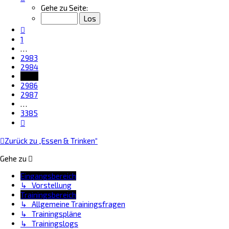
2985
Gehe zu Seite:
von
3385
Vorherige
1
…
2983
2984
2985
2986
2987
…
3385
Nächste
Zurück zu „Essen & Trinken“
Gehe zu
Eingangsbereich
↳ Vorstellung
Trainingsbereich
↳ Allgemeine Trainingsfragen
↳ Trainingspläne
↳ Trainingslogs