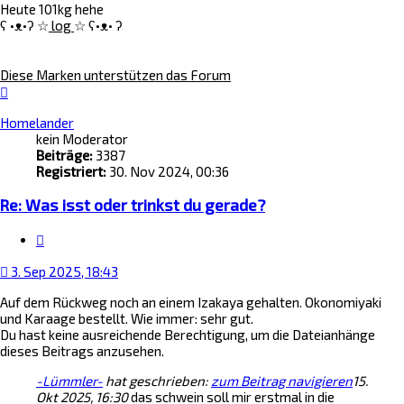
Heute 101kg hehe
ʕ •ᴥ•ʔ ☆
log
☆ ʕ•ᴥ• ʔ
Diese Marken unterstützen das Forum
Nach
oben
Homelander
kein Moderator
Beiträge:
3387
Registriert:
30. Nov 2024, 00:36
Re: Was isst oder trinkst du gerade?
Zitat
3. Sep 2025, 18:43
Auf dem Rückweg noch an einem Izakaya gehalten. Okonomiyaki
und Karaage bestellt. Wie immer: sehr gut.
Du hast keine ausreichende Berechtigung, um die Dateianhänge
dieses Beitrags anzusehen.
-Lümmler-
hat geschrieben:
zum Beitrag navigieren
15.
Okt 2025, 16:30
das schwein soll mir erstmal in die