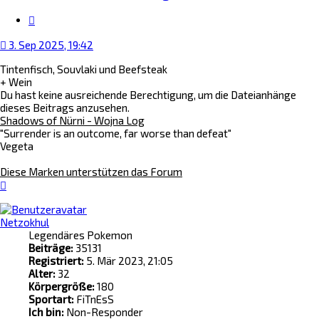
Zitat
3. Sep 2025, 19:42
Tintenfisch, Souvlaki und Beefsteak
+ Wein
Du hast keine ausreichende Berechtigung, um die Dateianhänge
dieses Beitrags anzusehen.
Shadows of Nürni - Wojna Log
"Surrender is an outcome, far worse than defeat"
Vegeta
Diese Marken unterstützen das Forum
Nach
oben
Netzokhul
Legendäres Pokemon
Beiträge:
35131
Registriert:
5. Mär 2023, 21:05
Alter:
32
Körpergröße:
180
Sportart:
FiTnEsS
Ich bin:
Non-Responder