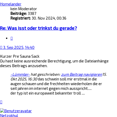
Homelander
kein Moderator
Beiträge:
3387
Registriert:
30. Nov 2024, 00:36
Re: Was isst oder trinkst du gerade?
Zitat
3. Sep 2025, 14:40
Kurzer Pre Sauna Sack
Du hast keine ausreichende Berechtigung, um die Dateianhänge
dieses Beitrags anzusehen.
-Lümmler-
hat geschrieben:
zum Beitrag navigieren
15.
Okt 2025, 16:30
das schwein soll mir erstmal in die
augen schauen und die frechheiten wiederholen die er
seit jahren im internet gegen mich ausspricht.....
der typ ist ein europaweit bekannter troll ....
Nach
oben
Netzokhul