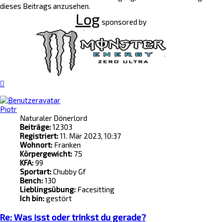
dieses Beitrags anzusehen.
Log
sponsored by
Nach
oben
Piotr
Naturaler Dönerlord
Beiträge:
12303
Registriert:
11. Mär 2023, 10:37
Wohnort:
Franken
Körpergewicht:
75
KFA:
99
Sportart:
Chubby Gf
Bench:
130
Lieblingsübung:
Facesitting
Ich bin:
gestört
Re: Was isst oder trinkst du gerade?