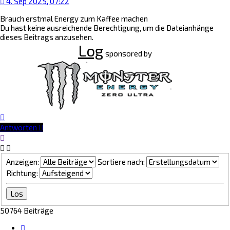
4. Sep 2025, 07:22
Brauch erstmal Energy zum Kaffee machen
Du hast keine ausreichende Berechtigung, um die Dateianhänge
dieses Beitrags anzusehen.
Log
sponsored by
Nach
oben
Antworten
Anzeigen:
Sortiere nach:
Richtung:
50764 Beiträge
Seite