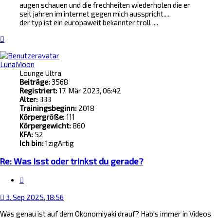
augen schauen und die frechheiten wiederholen die er
seit jahren im internet gegen mich ausspricht.....
der typ ist ein europaweit bekannter troll ....
Nach
oben
LunaMoon
Lounge Ultra
Beiträge:
3568
Registriert:
17. Mär 2023, 06:42
Alter:
333
Trainingsbeginn:
2018
Körpergröße:
111
Körpergewicht:
860
KFA:
52
Ich bin:
1zigArtig
Re: Was isst oder trinkst du gerade?
Zitat
3. Sep 2025, 18:56
Was genau ist auf dem Okonomiyaki drauf? Hab's immer in Videos