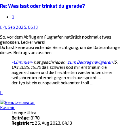
Re: Was isst oder trinkst du gerade?
Zitat
4. Sep 2025, 06:13
So, vor dem Abflug am Flughafen natürlich nochmal etwas
genossen. Lecker wars!
Du hast keine ausreichende Berechtigung, um die Dateianhänge
dieses Beitrags anzusehen.
-Lümmler-
hat geschrieben:
zum Beitrag navigieren
15.
Okt 2025, 16:30
das schwein soll mir erstmal in die
augen schauen und die frechheiten wiederholen die er
seit jahren im internet gegen mich ausspricht.....
der typ ist ein europaweit bekannter troll ....
Nach
oben
Kasimir
Lounge Ultra
Beiträge:
8178
Registriert:
25. Aug 2023, 04:13