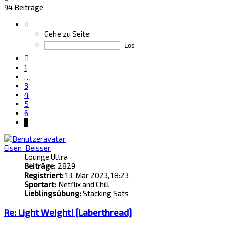
94 Beiträge
Seite
7
Gehe zu Seite:
von
7
Vorherige
1
…
3
4
5
6
7
Eisen_Beisser
Lounge Ultra
Beiträge:
2829
Registriert:
13. Mär 2023, 18:23
Sportart:
Netflix and Chill
Lieblingsübung:
Stacking Sats
Re: Light Weight! [Laberthread]