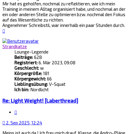
Mir hat es geholfen, nochmal zu reflektieren, wie ich mein
Training in meinem Alltag organisiert habe, und nochmal an der
ein oder anderen Stelle zu optimieren bzw. nochmal den Fokus
auf das Wesentliche zu richten.
Angenehmer Schreibstil, war innerhalb ein paar Stunden durch.
Nach
oben
Strandkatze
Lounge-Legende
Beiträge:
628
Registriert:
6. Mär 2023, 09:08
Geschlecht:
w
Körpergröße:
181
Körpergewicht:
66
Lieblingsübung:
V-Squat
Ich bin:
Nordlicht
Re: Light Weight! [Laberthread]
Zitat
2. Sep 2025, 12:24
Meins ist auch da ! Ich freu mich drauf. Klasse, die Andro-Pläne