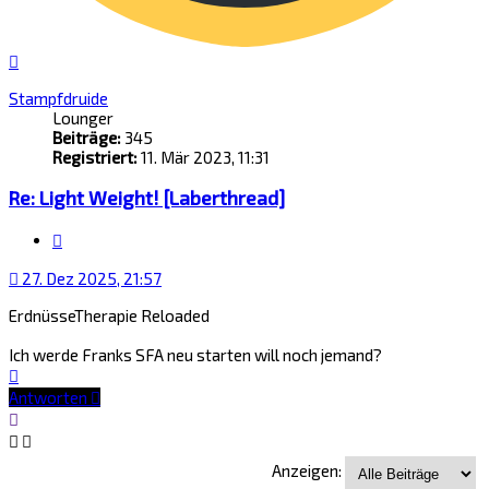
Nach
oben
Stampfdruide
Lounger
Beiträge:
345
Registriert:
11. Mär 2023, 11:31
Re: Light Weight! [Laberthread]
Zitat
27. Dez 2025, 21:57
ErdnüsseTherapie Reloaded
Ich werde Franks SFA neu starten will noch jemand?
Nach
oben
Antworten
Anzeigen: