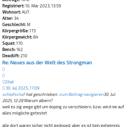
Registriert:
10. Mär 2023, 13:59
Wohnort:
AUT
Alter:
34
Geschlecht:
M
Körpergröße:
173
Körpergewicht:
84
Squat:
170
Bench:
162
Deadlift:
210
Re: Neues aus der Welt des Strongman
Zitat
Zitat
30. Jul 2025, 17:09
schlafschaf
hat geschrieben:
zum Beitrag navigieren
30. Jul
2025, 12:28
Warum albern?
weil es zig wege gibt um doping zu verschleiern, bzw. wird nie auf
alles mögliche getestet
alle dort waren sicher nicht gedoped, aber es ist kein geheimnis