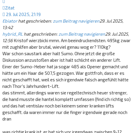
Zitat
29. Jul 2025, 21:19
Ebiator
hat geschrieben:
zum Beitrag navigieren
29. Jul 2025,
13:42
hybrid_RL
hat geschrieben:
zum Beitrag navigieren
29. Jul 2025,
12:56
Kristof wierzbicki mmn. Am beeindruckendsten. 495kg zwar
mit zughilfen aber brutal, wieviel genau wog er? 110kg?
War schon saustark aber halt Sumo. Ohne jetzt die große
Diskussion anzustoßen aber ist halt schlicht ein anderer Lift.
Einer der Sumo-Heber hat ja sogar 485 als Opener gemacht und
hätte um ein Haar die 507,5 gezogen. War gottfroh, dass er es
nicht geschafft hat, weil es sich irgendwie falsch angefühlt hätte
nach Thor's Jahrhundert-Lift.
das stimmt, allerdings waren sie regeltechnisch heuer strenger,
die hand musste die hantel komplett umfassen (find ich richtig so)
und das hat ventislav noch bei keinem seiner kranken lifts
geschafft. da waren immer nur die finger irgendwie gerade noch
dran
was richtig krank ist, er hat sich vor irgendwas zwischen 9-12