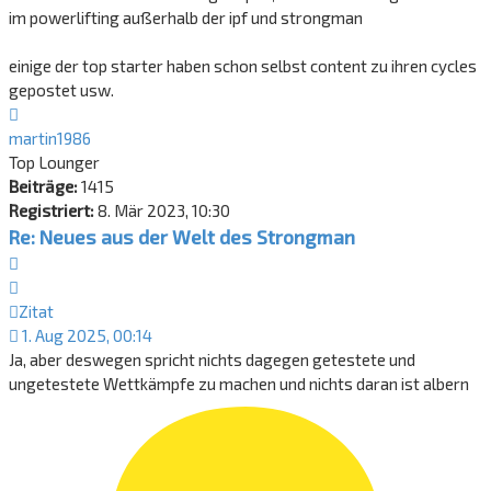
im powerlifting außerhalb der ipf und strongman
einige der top starter haben schon selbst content zu ihren cycles
gepostet usw.
Nach
oben
martin1986
Top Lounger
Beiträge:
1415
Registriert:
8. Mär 2023, 10:30
Re: Neues aus der Welt des Strongman
Zitat
Zitat
1. Aug 2025, 00:14
Ja, aber deswegen spricht nichts dagegen getestete und
ungetestete Wettkämpfe zu machen und nichts daran ist albern