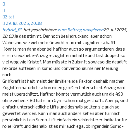
Zitat
Zitat
29. Jul 2025, 20:38
hybrid_RL
hat geschrieben:
zum Beitrag navigieren
29. Jul 2025,
20:03
Ja das stimmt. Dennoch beeindruckend, aber schon
Wahnsinn, wie viel mehr Gewicht man mit zughilfen schafft.
Könnte man dann aber bei hafthor auch so argumentieren, dass
er ein kreuzhebe-Anzug + zughilfen anhatte und fast doppelt so
viel wog wie Kristof. Man müsste in Zukunft sowieso die deadlift
rekorde aufteilen, in sumo und conventional meiner Meinung
nach..
Griffkraft ist halt meist der limitierende Faktor, deshalb machen
Zughilfen natürlich schon einen großen Unterschied. Anzug wird
meist überschätzt, Hafthor könnte vermutlich auch um die 490
ohne ziehen, 480 hat er im Gym schon mal geschafft. Aber ja, sind
einfach unterschiedliche Lifts und deshalb sollten sie auch so
gewertet werden. Kann man auch anders sehen aber für mich
persönlich ist ein Sumo-Lift einfach ein schlechterer Indikator für
rohe Kraft und deshalb ist es mir auch egal ob irgendein Sumo-