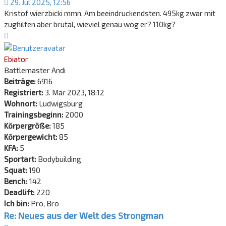
29. Jul 2025, 12:56
Kristof wierzbicki mmn. Am beeindruckendsten. 495kg zwar mit
zughilfen aber brutal, wieviel genau wog er? 110kg?
Nach
oben
Ebiator
Battlemaster Andi
Beiträge:
6916
Registriert:
3. Mär 2023, 18:12
Wohnort:
Ludwigsburg
Trainingsbeginn:
2000
Körpergröße:
185
Körpergewicht:
85
KFA:
5
Sportart:
Bodybuilding
Squat:
190
Bench:
142
Deadlift:
220
Ich bin:
Pro, Bro
Re: Neues aus der Welt des Strongman