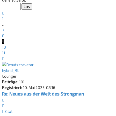
Gehe zu Seite:
von
11
Vorherige
1
…
7
8
9
10
11
Nächste
hybrid_RL
Lounger
Beiträge:
101
Registriert:
10. Mai 2023, 08:16
Re: Neues aus der Welt des Strongman
Zitat
Zitat