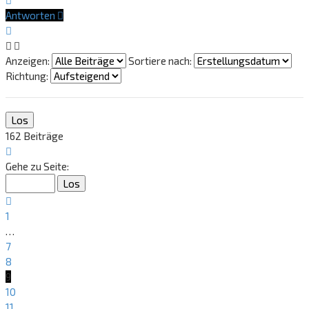
oben
Antworten
Anzeigen:
Sortiere nach:
Richtung:
162 Beiträge
Seite
9
Gehe zu Seite:
von
11
Vorherige
1
…
7
8
9
10
11