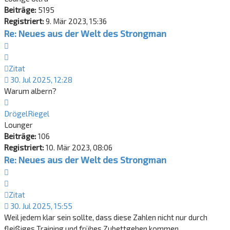
Beiträge:
5195
Registriert:
9. Mär 2023, 15:36
Re: Neues aus der Welt des Strongman
Zitat
Zitat
30. Jul 2025, 12:28
Warum albern?
Nach
oben
DrögelRiegel
Lounger
Beiträge:
106
Registriert:
10. Mär 2023, 08:06
Re: Neues aus der Welt des Strongman
Zitat
Zitat
30. Jul 2025, 15:55
Weil jedem klar sein sollte, dass diese Zahlen nicht nur durch
fleißiges Training und frühes Zubettgehen kommen.