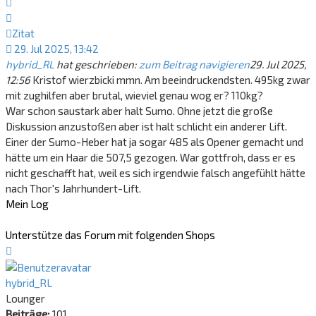
Zitat
Zitat
29. Jul 2025, 13:42
hybrid_RL
hat geschrieben:
zum Beitrag navigieren
29. Jul 2025,
12:56
Kristof wierzbicki mmn. Am beeindruckendsten. 495kg zwar
mit zughilfen aber brutal, wieviel genau wog er? 110kg?
War schon saustark aber halt Sumo. Ohne jetzt die große
Diskussion anzustoßen aber ist halt schlicht ein anderer Lift.
Einer der Sumo-Heber hat ja sogar 485 als Opener gemacht und
hätte um ein Haar die 507,5 gezogen. War gottfroh, dass er es
nicht geschafft hat, weil es sich irgendwie falsch angefühlt hätte
nach Thor's Jahrhundert-Lift.
Mein Log
Unterstütze das Forum mit folgenden Shops
Nach
oben
hybrid_RL
Lounger
Beiträge:
101