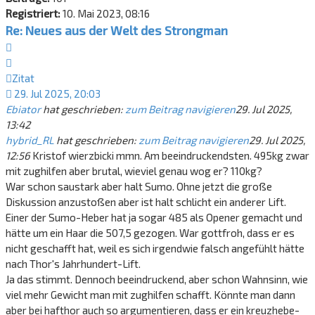
Registriert:
10. Mai 2023, 08:16
Re: Neues aus der Welt des Strongman
Zitat
Zitat
29. Jul 2025, 20:03
Ebiator
hat geschrieben:
zum Beitrag navigieren
29. Jul 2025,
13:42
hybrid_RL
hat geschrieben:
zum Beitrag navigieren
29. Jul 2025,
12:56
Kristof wierzbicki mmn. Am beeindruckendsten. 495kg zwar
mit zughilfen aber brutal, wieviel genau wog er? 110kg?
War schon saustark aber halt Sumo. Ohne jetzt die große
Diskussion anzustoßen aber ist halt schlicht ein anderer Lift.
Einer der Sumo-Heber hat ja sogar 485 als Opener gemacht und
hätte um ein Haar die 507,5 gezogen. War gottfroh, dass er es
nicht geschafft hat, weil es sich irgendwie falsch angefühlt hätte
nach Thor's Jahrhundert-Lift.
Ja das stimmt. Dennoch beeindruckend, aber schon Wahnsinn, wie
viel mehr Gewicht man mit zughilfen schafft. Könnte man dann
aber bei hafthor auch so argumentieren, dass er ein kreuzhebe-