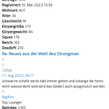
Registriert:
10. Mär 2023, 13:59
Wohnort:
AUT
Alter:
34
Geschlecht:
M
Körpergröße:
173
Körpergewicht:
84
Squat:
170
Bench:
162
Deadlift:
210
Re: Neues aus der Welt des Strongman
Zitat
Zitat
1. Aug 2025, 00:17
schwarze schafe wirds halt immer geben und solange die tests
nicht wasserdicht sind wird das (leider) auch ausgenutzt werden
Nach
oben
BigRon
Top Lounger
Beiträge:
2301