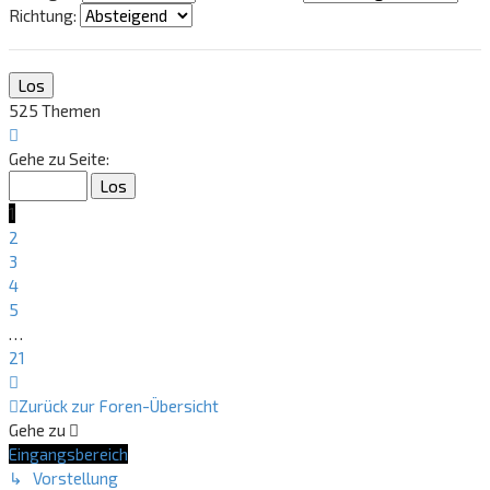
Richtung:
525 Themen
Seite
1
Gehe zu Seite:
von
21
1
2
3
4
5
…
21
Nächste
Zurück zur Foren-Übersicht
Gehe zu
Eingangsbereich
↳ Vorstellung