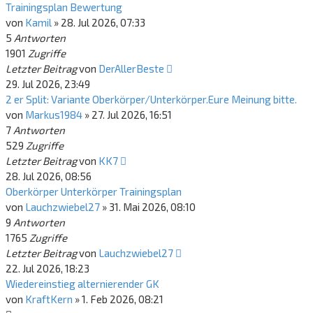
Trainingsplan Bewertung
von
Kamil
»
28. Jul 2026, 07:33
5
Antworten
1901
Zugriffe
Letzter Beitrag
von
DerAllerBeste
29. Jul 2026, 23:49
2 er Split: Variante Oberkörper/Unterkörper.Eure Meinung bitte.
von
Markus1984
»
27. Jul 2026, 16:51
7
Antworten
529
Zugriffe
Letzter Beitrag
von
KK7
28. Jul 2026, 08:56
Oberkörper Unterkörper Trainingsplan
von
Lauchzwiebel27
»
31. Mai 2026, 08:10
9
Antworten
1765
Zugriffe
Letzter Beitrag
von
Lauchzwiebel27
22. Jul 2026, 18:23
Wiedereinstieg alternierender GK
von
KraftKern
»
1. Feb 2026, 08:21