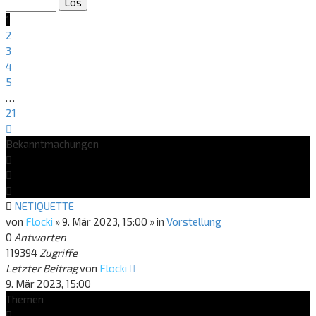
21
1
2
3
4
5
…
21
Nächste
Bekanntmachungen
NETIQUETTE
von
Flocki
»
9. Mär 2023, 15:00
» in
Vorstellung
0
Antworten
119394
Zugriffe
Letzter Beitrag
von
Flocki
9. Mär 2023, 15:00
Themen