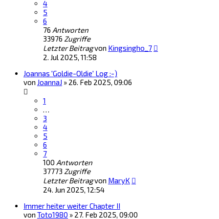
4
5
6
76
Antworten
33976
Zugriffe
Letzter Beitrag
von
Kingsingho_7
2. Jul 2025, 11:58
Joannas 'Goldie-Oldie' Log :-)
von
JoannaJ
»
26. Feb 2025, 09:06
1
…
3
4
5
6
7
100
Antworten
37773
Zugriffe
Letzter Beitrag
von
MaryK
24. Jun 2025, 12:54
Immer heiter weiter Chapter II
von
Toto1980
»
27. Feb 2025, 09:00