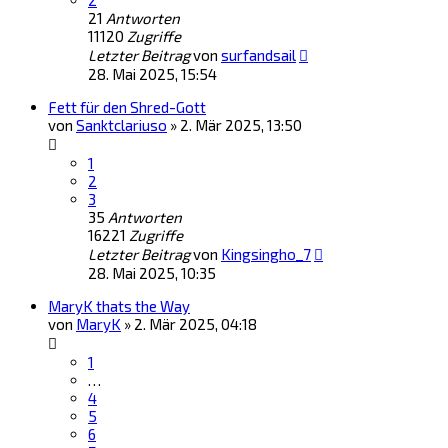
2
21
Antworten
11120
Zugriffe
Letzter Beitrag
von
surfandsail
28. Mai 2025, 15:54
Fett für den Shred-Gott
von
Sanktclariuso
»
2. Mär 2025, 13:50
1
2
3
35
Antworten
16221
Zugriffe
Letzter Beitrag
von
Kingsingho_7
28. Mai 2025, 10:35
MaryK thats the Way
von
MaryK
»
2. Mär 2025, 04:18
1
…
4
5
6