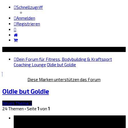
Schnellzugriff
Anmelden
Registrieren
Dein Forum für Fitness, Bodybuilding & Kraftsport
Coaching Lounge
Oldie but Goldie
Diese Marken unterstützen das Forum
Oldie but Goldie
Neues Thema
24 Themen • Seite
1
von
1
Bekanntmachungen