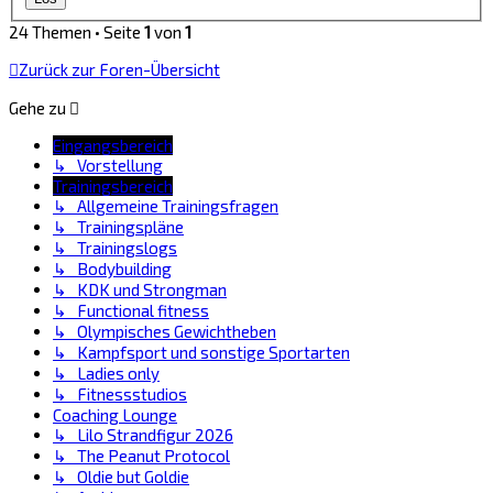
24 Themen • Seite
1
von
1
Zurück zur Foren-Übersicht
Gehe zu
Eingangsbereich
↳ Vorstellung
Trainingsbereich
↳ Allgemeine Trainingsfragen
↳ Trainingspläne
↳ Trainingslogs
↳ Bodybuilding
↳ KDK und Strongman
↳ Functional fitness
↳ Olympisches Gewichtheben
↳ Kampfsport und sonstige Sportarten
↳ Ladies only
↳ Fitnessstudios
Coaching Lounge
↳ Lilo Strandfigur 2026
↳ The Peanut Protocol
↳ Oldie but Goldie