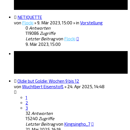
NETIQUETTE
von
Flocki
»
9. Mär 2023, 15:00
» in
Vorstellung
0
Antworten
119086
Zugriffe
Letzter Beitrag
von
Flocki
9. Mär 2023, 15:00
Themen
Oldie but Goldie: Wochen 9 bis 12
von
Wuchtbert Eisenstoß
»
24. Apr 2025, 14:48
1
2
3
32
Antworten
15240
Zugriffe
Letzter Beitrag
von
Kingsingho_7
21. Mai 2025, 16:19