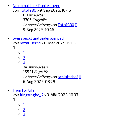
Noch mal kurz Danke sagen
von
Toto1980
»
9. Sep 2025, 10:46
0
Antworten
3703
Zugriffe
Letzter Beitrag
von
Toto1980
9. Sep 2025, 10:46
overspeckt und underpumped
von
bezauBernd
»
8. Mär 2025, 19:06
1
2
3
34
Antworten
15521
Zugriffe
Letzter Beitrag
von
schlafschaf
6. Aug 2025, 08:29
Train for Life
von
Kingsingho_7
»
3. Mär 2025, 18:37
1
2
3