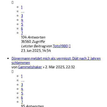
1
…
3
4
5
6
7
104
Antworten
36560
Zugriffe
Letzter Beitrag
von
Toto1980
23. Jun 2025, 14:54
Dönermann meldet mich als vermisst: Diät nach 2 Jahren
schlemmen
von
Gammelshaker
»
2. Mär 2025, 22:32
1
…
3
4
5
6
7
95
Antworten