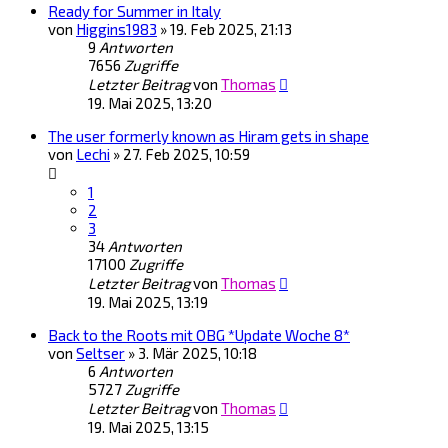
Ready for Summer in Italy
von
Higgins1983
»
19. Feb 2025, 21:13
9
Antworten
7656
Zugriffe
Letzter Beitrag
von
Thomas
19. Mai 2025, 13:20
The user formerly known as Hiram gets in shape
von
Lechi
»
27. Feb 2025, 10:59
1
2
3
34
Antworten
17100
Zugriffe
Letzter Beitrag
von
Thomas
19. Mai 2025, 13:19
Back to the Roots mit OBG *Update Woche 8*
von
Seltser
»
3. Mär 2025, 10:18
6
Antworten
5727
Zugriffe
Letzter Beitrag
von
Thomas
19. Mai 2025, 13:15