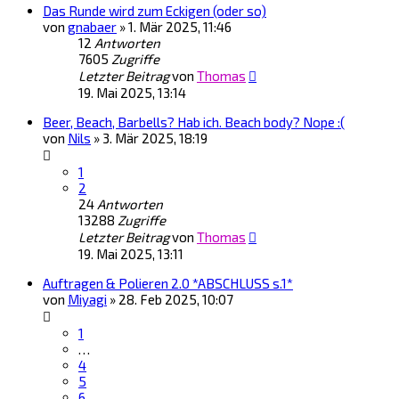
Das Runde wird zum Eckigen (oder so)
von
gnabaer
»
1. Mär 2025, 11:46
12
Antworten
7605
Zugriffe
Letzter Beitrag
von
Thomas
19. Mai 2025, 13:14
Beer, Beach, Barbells? Hab ich. Beach body? Nope :(
von
Nils
»
3. Mär 2025, 18:19
1
2
24
Antworten
13288
Zugriffe
Letzter Beitrag
von
Thomas
19. Mai 2025, 13:11
Auftragen & Polieren 2.0 *ABSCHLUSS s.1*
von
Miyagi
»
28. Feb 2025, 10:07
1
…
4
5
6