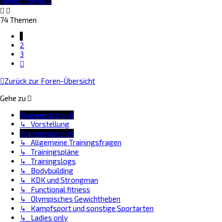
Neues Thema
74 Themen
1
2
3
Nächste
Zurück zur Foren-Übersicht
Gehe zu
Eingangsbereich
↳ Vorstellung
Trainingsbereich
↳ Allgemeine Trainingsfragen
↳ Trainingspläne
↳ Trainingslogs
↳ Bodybuilding
↳ KDK und Strongman
↳ Functional fitness
↳ Olympisches Gewichtheben
↳ Kampfsport und sonstige Sportarten
↳ Ladies only