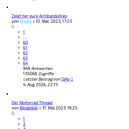
Zeigt her eure Armbanduhren
von
Knolle
»
10. Mär 2023, 17:25
1
…
60
61
62
63
64
949
Antworten
135068
Zugriffe
Letzter Beitrag
von
SiAp
4. Aug 2026, 22:15
Der Motorrad Thread
von
Beugebär
»
31. Mai 2023, 19:25
1
2