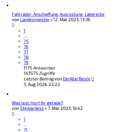
Fahrräder: Anschaffung, Ausrüstung, Laberecke
von
Landesmeister
»
12. Mär 2023, 13:36
1
…
75
76
77
78
79
1175
Antworten
143575
Zugriffe
Letzter Beitrag
von
DerAllerBeste
5. Aug 2026, 22:22
Was lest/hört ihr gerade?
von
Stewardess
»
7. Mär 2023, 16:42
1
…
71