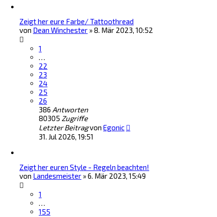
Zeigt her eure Farbe/ Tattoothread
von
Dean Winchester
»
8. Mär 2023, 10:52
1
…
22
23
24
25
26
386
Antworten
80305
Zugriffe
Letzter Beitrag
von
Egonic
31. Jul 2026, 19:51
Zeigt her euren Style - Regeln beachten!
von
Landesmeister
»
6. Mär 2023, 15:49
1
…
155