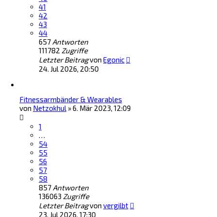
41
42
43
44
657
Antworten
111782
Zugriffe
Letzter Beitrag
von
Egonic
24. Jul 2026, 20:50
Fitnessarmbänder & Wearables
von
Netzokhul
»
6. Mär 2023, 12:09
1
…
54
55
56
57
58
857
Antworten
136063
Zugriffe
Letzter Beitrag
von
vergilbt
23. Jul 2026, 17:30