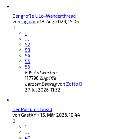
Der große LiLo-Wanderthread
von
Jag.uar
»
18. Aug 2023, 15:06
1
…
52
53
54
55
56
839
Antworten
117796
Zugriffe
Letzter Beitrag
von
Zotto
27. Jul 2026, 11:32
Der Parfum Thread
von
GastXY
»
15. Mär 2023, 18:44
1
…
40