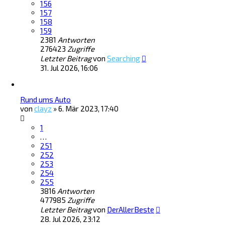
156
157
158
159
2381
Antworten
276423
Zugriffe
Letzter Beitrag
von
Searching
31. Jul 2026, 16:06
Rund ums Auto
von
clayz
»
6. Mär 2023, 17:40
1
…
251
252
253
254
255
3816
Antworten
477985
Zugriffe
Letzter Beitrag
von
DerAllerBeste
28. Jul 2026, 23:12