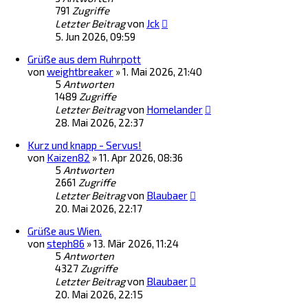
791
Zugriffe
Letzter Beitrag
von
Jck
5. Jun 2026, 09:59
Grüße aus dem Ruhrpott
von
weightbreaker
»
1. Mai 2026, 21:40
5
Antworten
1489
Zugriffe
Letzter Beitrag
von
Homelander
28. Mai 2026, 22:37
Kurz und knapp - Servus!
von
Kaizen82
»
11. Apr 2026, 08:36
5
Antworten
2661
Zugriffe
Letzter Beitrag
von
Blaubaer
20. Mai 2026, 22:17
Grüße aus Wien.
von
steph86
»
13. Mär 2026, 11:24
5
Antworten
4327
Zugriffe
Letzter Beitrag
von
Blaubaer
20. Mai 2026, 22:15