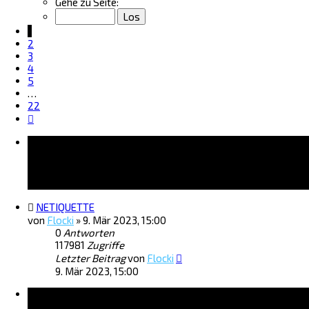
1
Gehe zu Seite:
von
22
1
2
3
4
5
…
22
Nächste
Bekanntmachungen
NETIQUETTE
von
Flocki
»
9. Mär 2023, 15:00
0
Antworten
117981
Zugriffe
Letzter Beitrag
von
Flocki
9. Mär 2023, 15:00
Themen