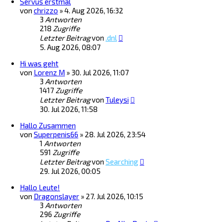
Servus erstmal
von
chrizzo
»
4. Aug 2026, 16:32
3
Antworten
218
Zugriffe
Letzter Beitrag
von
.dnl
5. Aug 2026, 08:07
Hi was geht
von
Lorenz M
»
30. Jul 2026, 11:07
3
Antworten
1417
Zugriffe
Letzter Beitrag
von
Tuleysi
30. Jul 2026, 11:58
Hallo Zusammen
von
Superpenis66
»
28. Jul 2026, 23:54
1
Antworten
591
Zugriffe
Letzter Beitrag
von
Searching
29. Jul 2026, 00:05
Hallo Leute!
von
Dragonslayer
»
27. Jul 2026, 10:15
3
Antworten
296
Zugriffe