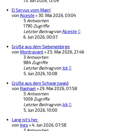
15. Jun 2026, 12:09
Ei Servus vom Main!
von
Alceste
»
30. Mai 2026, 03:04
5
Antworten
1790
Zugriffe
Letzter Beitrag
von
Alceste
6. Jun 2026, 00:07
Grüße aus dem Siebengebirge
von
Montravant
»
25. Mai 2026, 21:46
3
Antworten
984
Zugriffe
Letzter Beitrag
von
Jck
5. Jun 2026, 10:08
Grüße aus dem Schwarzwald
von
Raphael
»
29. Mai 2026, 07:58
5
Antworten
1009
Zugriffe
Letzter Beitrag
von
Jck
5. Jun 2026, 10:00
Lang ist‘s her.
von
Ines
»
4. Jun 2026, 07:58
3
Antworten