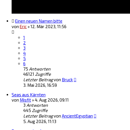
Einen neuen Namen bitte
von
Eric
»
12. Mär 2023, 11:56
1
2
3
4
5
6
75
Antworten
46121
Zugriffe
Letzter Beitrag
von
Bruck
3. Mai 2026, 16:59
Seas aus Kärnten
von
Misfit
»
4. Aug 2026, 09:11
3
Antworten
445
Zugriffe
Letzter Beitrag
von
AncientEgyptian
5. Aug 2026, 11:13