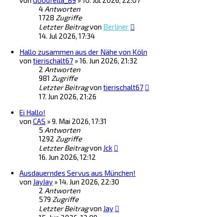
von
Goodfella_89
»
10. Jul 2026, 22:07
4
Antworten
1728
Zugriffe
Letzter Beitrag
von
Berliner
14. Jul 2026, 17:34
Hallo zusammen aus der Nähe von Köln
von
tierischalt67
»
16. Jun 2026, 21:32
2
Antworten
981
Zugriffe
Letzter Beitrag
von
tierischalt67
17. Jun 2026, 21:26
Ei Hallo!
von
CAS
»
9. Mai 2026, 17:31
5
Antworten
1292
Zugriffe
Letzter Beitrag
von
Jck
16. Jun 2026, 12:12
Ausdauerndes Servus aus München!
von
JayJay
»
14. Jun 2026, 22:30
2
Antworten
579
Zugriffe
Letzter Beitrag
von
Jay