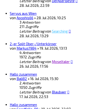
Letzter Beitrag
von
DerAllerBeste
28. Jul 2026, 22:59
Servus aus Wien
von
Apophis66
»
28. Jul 2026, 10:25
3
Antworten
211
Zugriffe
Letzter Beitrag
von
Searching
28. Jul 2026, 13:29
2-er Split Ober-/Unterkörper
von
Markus1984
»
19. Jul 2026, 13:13
4
Antworten
1972
Zugriffe
Letzter Beitrag
von
Moseltaler
26. Jul 2026, 17:56
Hallo zusammen
von
Bali82
»
16. Jul 2026, 15:30
2
Antworten
1050
Zugriffe
Letzter Beitrag
von
Blaubaer
17. Jul 2026, 22:53
Hallo zusammen