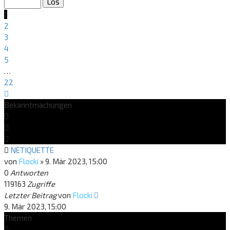
22
1
2
3
4
5
…
22
Nächste
Bekanntmachungen
NETIQUETTE
von
Flocki
»
9. Mär 2023, 15:00
0
Antworten
119163
Zugriffe
Letzter Beitrag
von
Flocki
9. Mär 2023, 15:00
Themen