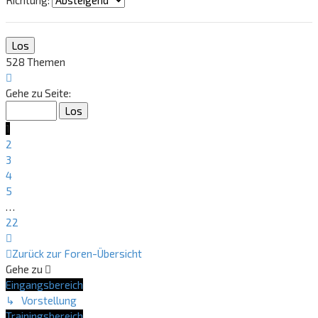
Richtung:
528 Themen
Seite
1
Gehe zu Seite:
von
22
1
2
3
4
5
…
22
Nächste
Zurück zur Foren-Übersicht
Gehe zu
Eingangsbereich
↳ Vorstellung
Trainingsbereich