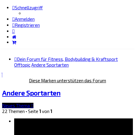
Schnellzugriff
Anmelden
Registrieren
Dein Forum für Fitness, Bodybuilding & Kraftsport
Offtopic
Andere Sportarten
Diese Marken unterstützen das Forum
Andere Sportarten
Neues Thema
22 Themen • Seite
1
von
1
Bekanntmachungen