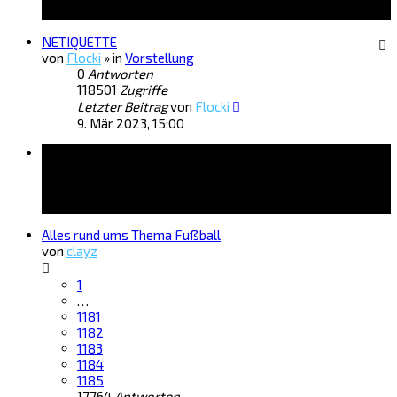
NETIQUETTE
von
Flocki
» in
Vorstellung
0
Antworten
118501
Zugriffe
Letzter Beitrag
von
Flocki
9. Mär 2023, 15:00
Themen
Alles rund ums Thema Fußball
von
clayz
1
…
1181
1182
1183
1184
1185
17764
Antworten