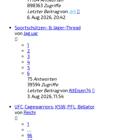
898363
Zugriffe
Letzter Beitrag
von
.dnl
6. Aug 2026, 20:42
Sportschützen- & Jäger-Thread
von
Jag.uar
1
2
3
4
5
6
75
Antworten
39594
Zugriffe
Letzter Beitrag
von
AltEisen74
3. Aug 2026, 11:54
UFC, Cagewarriors, KSW, PFL, Bellator
von
Reichi
1
…
96