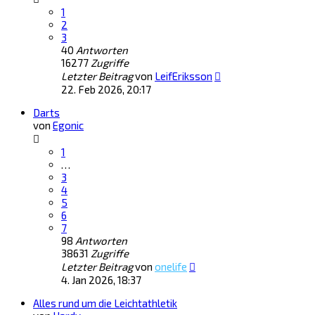
1
2
3
40
Antworten
16277
Zugriffe
Letzter Beitrag
von
LeifEriksson
22. Feb 2026, 20:17
Darts
von
Egonic
1
…
3
4
5
6
7
98
Antworten
38631
Zugriffe
Letzter Beitrag
von
onelife
4. Jan 2026, 18:37
Alles rund um die Leichtathletik