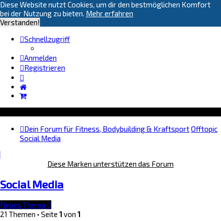
Diese Website nutzt Cookies, um dir den bestmöglichen Komfort
bei der Nutzung zu bieten.
Mehr erfahren
Verstanden!
Schnellzugriff
Anmelden
Registrieren
Dein Forum für Fitness, Bodybuilding & Kraftsport
Offtopic
Social Media
Diese Marken unterstützen das Forum
Social Media
Neues Thema
21 Themen • Seite
1
von
1