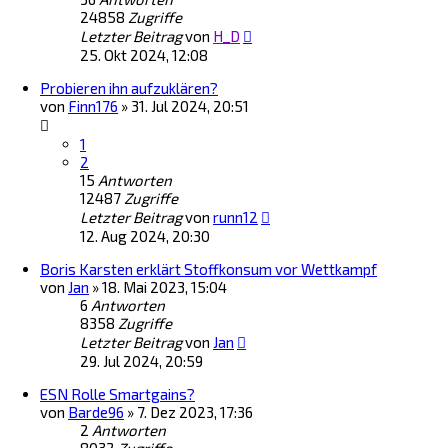
24858
Zugriffe
Letzter Beitrag
von
H_D
25. Okt 2024, 12:08
Probieren ihn aufzuklären?
von
Finn176
»
31. Jul 2024, 20:51
1
2
15
Antworten
12487
Zugriffe
Letzter Beitrag
von
runn12
12. Aug 2024, 20:30
Boris Karsten erklärt Stoffkonsum vor Wettkampf
von
Jan
»
18. Mai 2023, 15:04
6
Antworten
8358
Zugriffe
Letzter Beitrag
von
Jan
29. Jul 2024, 20:59
ESN Rolle Smartgains?
von
Barde96
»
7. Dez 2023, 17:36
2
Antworten