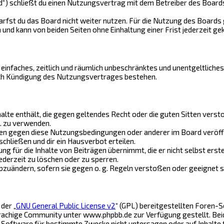
d“) schließt du einen Nutzungsvertrag mit dem Betreiber des Boards 
rfst du das Board nicht weiter nutzen. Für die Nutzung des Boards g
nd kann von beiden Seiten ohne Einhaltung einer Frist jederzeit ge
n einfaches, zeitlich und räumlich unbeschränktes und unentgeltlich
ach Kündigung des Nutzungsvertrages bestehen.
nhalte enthält, die gegen geltendes Recht oder die guten Sitten verst
. zu verwenden.
ßen gegen diese Nutzungsbedingungen oder anderer im Board veröff
hließen und dir ein Hausverbot erteilen.
g für die Inhalte von Beiträgen übernimmt, die er nicht selbst erst
ederzeit zu löschen oder zu sperren.
abzuändern, sofern sie gegen o. g. Regeln verstoßen oder geeignet 
der „
GNU General Public License v2
“ (GPL) bereitgestellten Foren
chige Community unter www.phpbb.de zur Verfügung gestellt. Beide 
 Software für bestimmte Zwecke nicht untersagen oder auf Inhalte