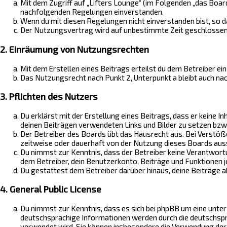
Mit dem Zugriff auf „Lifters Lounge“ (im Folgenden „das Boar
nachfolgenden Regelungen einverstanden.
Wenn du mit diesen Regelungen nicht einverstanden bist, so da
Der Nutzungsvertrag wird auf unbestimmte Zeit geschlossen u
2. Einräumung von Nutzungsrechten
Mit dem Erstellen eines Beitrags erteilst du dem Betreiber ei
Das Nutzungsrecht nach Punkt 2, Unterpunkt a bleibt auch n
3. Pflichten des Nutzers
Du erklärst mit der Erstellung eines Beitrags, dass er keine I
deinen Beiträgen verwendeten Links und Bilder zu setzen bzw
Der Betreiber des Boards übt das Hausrecht aus. Bei Verstö
zeitweise oder dauerhaft von der Nutzung dieses Boards aussc
Du nimmst zur Kenntnis, dass der Betreiber keine Verantwortun
dem Betreiber, dein Benutzerkonto, Beiträge und Funktionen j
Du gestattest dem Betreiber darüber hinaus, deine Beiträge 
4. General Public License
Du nimmst zur Kenntnis, dass es sich bei phpBB um eine unter 
deutschsprachige Informationen werden durch die deutschspra
verwendet wird. Sie können insbesondere die Verwendung der