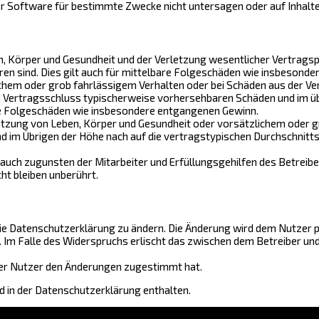
r Software für bestimmte Zwecke nicht untersagen oder auf Inhalt
 Körper und Gesundheit und der Verletzung wesentlicher Vertragspfli
ren sind. Dies gilt auch für mittelbare Folgeschäden wie insbesond
chem oder grob fahrlässigem Verhalten oder bei Schäden aus der Ve
bei Vertragsschluss typischerweise vorhersehbaren Schäden und im ü
are Folgeschäden wie insbesondere entgangenen Gewinn.
tzung von Leben, Körper und Gesundheit oder vorsätzlichem oder gr
im Übrigen der Höhe nach auf die vertragstypischen Durchschnittss
auch zugunsten der Mitarbeiter und Erfüllungsgehilfen des Betreibe
t bleiben unberührt.
ie Datenschutzerklärung zu ändern. Die Änderung wird dem Nutzer pe
. Im Falle des Widerspruchs erlischt das zwischen dem Betreiber u
 der Nutzer den Änderungen zugestimmt hat.
 in der Datenschutzerklärung enthalten.