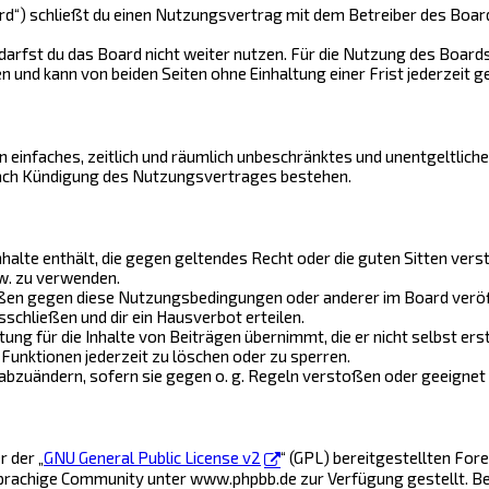
rd“) schließt du einen Nutzungsvertrag mit dem Betreiber des Boards
arfst du das Board nicht weiter nutzen. Für die Nutzung des Boards 
und kann von beiden Seiten ohne Einhaltung einer Frist jederzeit g
ein einfaches, zeitlich und räumlich unbeschränktes und unentgeltlic
nach Kündigung des Nutzungsvertrages bestehen.
Inhalte enthält, die gegen geltendes Recht oder die guten Sitten vers
w. zu verwenden.
ößen gegen diese Nutzungsbedingungen oder anderer im Board veröf
schließen und dir ein Hausverbot erteilen.
ng für die Inhalte von Beiträgen übernimmt, die er nicht selbst ers
Funktionen jederzeit zu löschen oder zu sperren.
 abzuändern, sofern sie gegen o. g. Regeln verstoßen oder geeignet
 der „
GNU General Public License v2
“ (GPL) bereitgestellten Fo
achige Community unter www.phpbb.de zur Verfügung gestellt. Beide