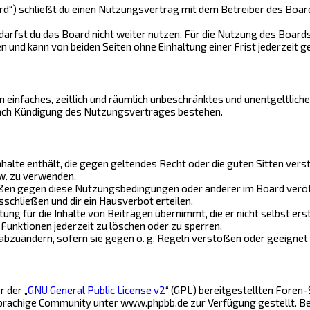
rd“) schließt du einen Nutzungsvertrag mit dem Betreiber des Boards
arfst du das Board nicht weiter nutzen. Für die Nutzung des Boards 
und kann von beiden Seiten ohne Einhaltung einer Frist jederzeit g
ein einfaches, zeitlich und räumlich unbeschränktes und unentgeltlic
nach Kündigung des Nutzungsvertrages bestehen.
Inhalte enthält, die gegen geltendes Recht oder die guten Sitten vers
w. zu verwenden.
ößen gegen diese Nutzungsbedingungen oder anderer im Board veröf
schließen und dir ein Hausverbot erteilen.
ng für die Inhalte von Beiträgen übernimmt, die er nicht selbst ers
Funktionen jederzeit zu löschen oder zu sperren.
 abzuändern, sofern sie gegen o. g. Regeln verstoßen oder geeignet
 der „
GNU General Public License v2
“ (GPL) bereitgestellten Fore
achige Community unter www.phpbb.de zur Verfügung gestellt. Beide