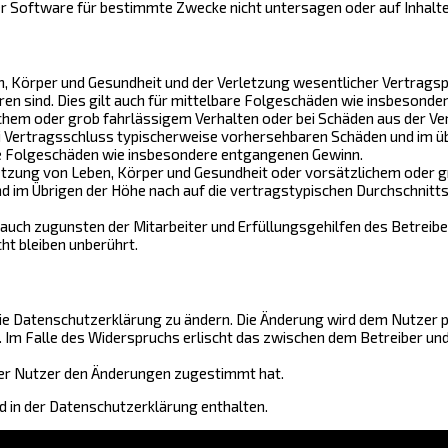
r Software für bestimmte Zwecke nicht untersagen oder auf Inhalt
 Körper und Gesundheit und der Verletzung wesentlicher Vertragspfli
ren sind. Dies gilt auch für mittelbare Folgeschäden wie insbesond
chem oder grob fahrlässigem Verhalten oder bei Schäden aus der Ve
bei Vertragsschluss typischerweise vorhersehbaren Schäden und im ü
are Folgeschäden wie insbesondere entgangenen Gewinn.
tzung von Leben, Körper und Gesundheit oder vorsätzlichem oder gr
im Übrigen der Höhe nach auf die vertragstypischen Durchschnittss
auch zugunsten der Mitarbeiter und Erfüllungsgehilfen des Betreibe
t bleiben unberührt.
ie Datenschutzerklärung zu ändern. Die Änderung wird dem Nutzer pe
. Im Falle des Widerspruchs erlischt das zwischen dem Betreiber u
 der Nutzer den Änderungen zugestimmt hat.
 in der Datenschutzerklärung enthalten.