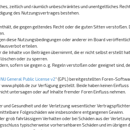
aches, zeitlich und räumlich unbeschränktes und unentgeltliches Rec
ündigung des Nutzungsvertrages bestehen.
 enthält, die gegen geltendes Recht oder die guten Sitten verstoßen. 
en.
gen diese Nutzungsbedingungen oder anderer im Board veröffentlic
Hausverbot erteilen.
die Inhalte von Beiträgen übernimmt, die er nicht selbst erstellt h
 löschen oder zu sperren.
dern, sofern sie gegen o. g. Regeln verstoßen oder geeignet sind, 
NU General Public License v2
“ (GPL) bereitgestellten Foren-Softw
ww.phpbb.de zur Verfügung gestellt. Beide haben keinen Einfluss a
cht untersagen oder auf Inhalte fremder Foren Einfluss nehmen.
 und Gesundheit und der Verletzung wesentlicher Vertragspflichten (
ür mittelbare Folgeschäden wie insbesondere entgangenen Gewinn.
er grob fahrlässigem Verhalten oder bei Schäden aus der Verletzun
rtragsschluss typischerweise vorhersehbaren Schäden und im übrigen