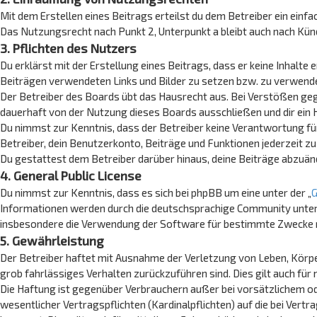
Mit dem Erstellen eines Beitrags erteilst du dem Betreiber ein einf
Das Nutzungsrecht nach Punkt 2, Unterpunkt a bleibt auch nach K
3. Pflichten des Nutzers
Du erklärst mit der Erstellung eines Beitrags, dass er keine Inhalte
Beiträgen verwendeten Links und Bilder zu setzen bzw. zu verwend
Der Betreiber des Boards übt das Hausrecht aus. Bei Verstößen ge
dauerhaft von der Nutzung dieses Boards ausschließen und dir ein 
Du nimmst zur Kenntnis, dass der Betreiber keine Verantwortung für 
Betreiber, dein Benutzerkonto, Beiträge und Funktionen jederzeit zu
Du gestattest dem Betreiber darüber hinaus, deine Beiträge abzuän
4. General Public License
Du nimmst zur Kenntnis, dass es sich bei phpBB um eine unter der „
G
Informationen werden durch die deutschsprachige Community unter w
insbesondere die Verwendung der Software für bestimmte Zwecke ni
5. Gewährleistung
Der Betreiber haftet mit Ausnahme der Verletzung von Leben, Körper
grob fahrlässiges Verhalten zurückzuführen sind. Dies gilt auch f
Die Haftung ist gegenüber Verbrauchern außer bei vorsätzlichem od
wesentlicher Vertragspflichten (Kardinalpflichten) auf die bei Ve