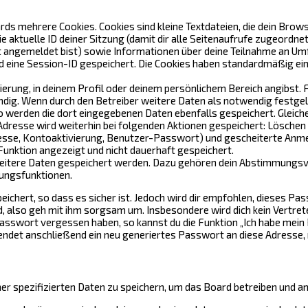
s mehrere Cookies. Cookies sind kleine Textdateien, die dein Brows
die aktuelle ID deiner Sitzung (damit dir alle Seitenaufrufe zugeord
t angemeldet bist) sowie Informationen über deine Teilnahme an Umf
 eine Session-ID gespeichert. Die Cookies haben standardmäßig eine G
rierung, in deinem Profil oder deinem persönlichem Bereich angibst. 
. Wenn durch den Betreiber weitere Daten als notwendig festgelegt 
so werden die dort eingegebenen Daten ebenfalls gespeichert. Gleiche
-Adresse wird weiterhin bei folgenden Aktionen gespeichert: Lösche
resse, Kontoaktivierung, Benutzer-Passwort) und gescheiterte Anm
Funktion angezeigt und nicht dauerhaft gespeichert.
 weitere Daten gespeichert werden. Dazu gehören dein Abstimmungsv
gungsfunktionen.
chert, so dass es sicher ist. Jedoch wird dir empfohlen, dieses Pa
 also geh mit ihm sorgsam um. Insbesondere wird dich kein Vertrete
Passwort vergessen haben, so kannst du die Funktion „Ich habe mei
det anschließend ein neu generiertes Passwort an diese Adresse, 
er spezifizierten Daten zu speichern, um das Board betreiben und a