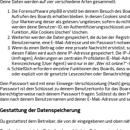
Deine Daten werden auf vier verschiedene Arten gesammelt:
Die Forensoftware phpBB erstellt bei deinem Besuch des Board
Aufrufen des Boards erhalten bleiben. In diesen Cookies sind 
(zur Markierung dieser als gelesen/ungelesen; sofern du nich
werden deine Benutzer-ID, ein Authentifizierungsschlüssel und
Funktion „Alle Cookies löschen“ löschen.
Weiterhin werden die Daten gespeichert, die du bei der Regist
Benutzername, eine E-Mail-Adresse und ein Passwort notwendig
Wenn du einen Beitrag oder eine private Nachricht erstellst, 
diesen Fällen wird auch deine IP-Adresse gespeichert. Die IP
Umfragen), Änderungen an zentralen Profildaten (E-Mail-Ad
Kennzeichnung (User Agent) wird nur in der „Wer ist online?“-
Schließlich erfordern einzelne Funktionen des Boards, dass
oder explizit von dir gesetzte Lesezeichen oder Benachrichti
Dein Passwort wird mit einer Einwege-Verschlüsselung (Hash) gespei
Passwort ist dein Schlüssel zu deinem Benutzerkonto für das Board,
berechtigterweise nach deinem Passwort fragen. Solltest du dein 
dann nach deinem Benutzernamen und deiner E-Mail-Adresse und sen
Gestattung der Datenspeicherung
Du gestattest dem Betreiber, die von dir eingegebenen und oben näh