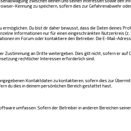
ressenabwägung zwischen deinen und seinen Interessen sowie den In
rowser-Kennung zu speichern, sofern dies zur Gefahrenabwehr oder 
rmöglichen. Du bist dir daher bewusst, dass die Daten deines Profils
inzelne Informationen nur für einen eingeschränkten Nutzerkreis (z. 
ionen im Forum oder kontaktiere den Betreiber. Die E-Mail-Adresse 
er Zustimmung an Dritte weitergeben. Dies gilt nicht, sofern er auf
setzung rechtlicher Interessen erforderlich sind.
 angegebenen Kontaktdaten zu kontaktieren, sofern dies zur Übermitt
ern du dies in deinem persönlichen Bereich gestattet hast.
-Software umfassen. Sofern der Betreiber in anderen Bereichen sein