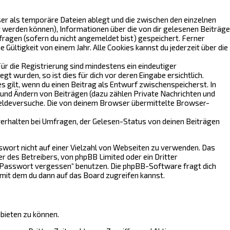
er als temporäre Dateien ablegt und die zwischen den einzelnen
net werden können), Informationen über die von dir gelesenen Beiträge
ragen (sofern du nicht angemeldet bist) gespeichert. Ferner
ültigkeit von einem Jahr. Alle Cookies kannst du jederzeit über die
Für die Registrierung sind mindestens ein eindeutiger
wurden, so ist dies für dich vor deren Eingabe ersichtlich.
s gilt, wenn du einen Beitrag als Entwurf zwischenspeicherst. In
n und Ändern von Beiträgen (dazu zählen Private Nachrichten und
eldeversuche. Die von deinem Browser übermittelte Browser-
erhalten bei Umfragen, der Gelesen-Status von deinen Beiträgen
sswort nicht auf einer Vielzahl von Webseiten zu verwenden. Das
r des Betreibers, von phpBB Limited oder ein Dritter
n Passwort vergessen“ benutzen. Die phpBB-Software fragt dich
mit dem du dann auf das Board zugreifen kannst.
nbieten zu können.