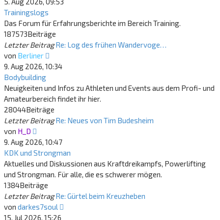
Beitrag
5. Aug 2026, 09:53
Trainingslogs
Das Forum für Erfahrungsberichte im Bereich Training.
187573
Beiträge
Letzter Beitrag
Re: Log des frühen Wandervoge…
Neuester
von
Berliner
Beitrag
9. Aug 2026, 10:34
Bodybuilding
Neuigkeiten und Infos zu Athleten und Events aus dem Profi- und
Amateurbereich findet ihr hier.
28044
Beiträge
Letzter Beitrag
Re: Neues von Tim Budesheim
Neuester
von
H_D
Beitrag
9. Aug 2026, 10:47
KDK und Strongman
Aktuelles und Diskussionen aus Kraftdreikampfs, Powerlifting
und Strongman. Für alle, die es schwerer mögen.
1384
Beiträge
Letzter Beitrag
Re: Gürtel beim Kreuzheben
Neuester
von
darkes7soul
Beitrag
15. Jul 2026, 15:26