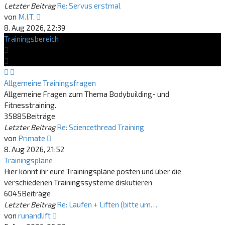
Letzter Beitrag
Re: Servus erstmal
Neuester
von
M.I.T.
Beitrag
8. Aug 2026, 22:39
Trainingsbereich
Allgemeine Trainingsfragen
Allgemeine Fragen zum Thema Bodybuilding- und
Fitnesstraining.
35885
Beiträge
Letzter Beitrag
Re: Sciencethread Training
Neuester
von
Primate
Beitrag
8. Aug 2026, 21:52
Trainingspläne
Hier könnt ihr eure Trainingspläne posten und über die
verschiedenen Trainingssysteme diskutieren
6045
Beiträge
Letzter Beitrag
Re: Laufen + Liften (bitte um…
Neuester
von
runandlift