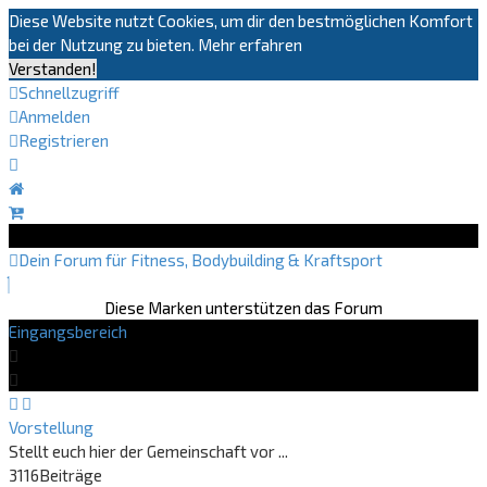
Diese Website nutzt Cookies, um dir den bestmöglichen Komfort
bei der Nutzung zu bieten.
Mehr erfahren
Verstanden!
Schnellzugriff
Anmelden
Registrieren
Dein Forum für Fitness, Bodybuilding & Kraftsport
Diese Marken unterstützen das Forum
Eingangsbereich
Vorstellung
Stellt euch hier der Gemeinschaft vor ...
3116
Beiträge