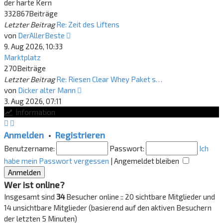
der harte Kern
332867
Beiträge
Letzter Beitrag
Re: Zeit des Liftens
Neuester
von
DerAllerBeste
Beitrag
9. Aug 2026, 10:33
Marktplatz
270
Beiträge
Letzter Beitrag
Re: Riesen Clear Whey Paket s…
Neuester
von
Dicker alter Mann
Beitrag
3. Aug 2026, 07:11
Information
Anmelden
•
Registrieren
Benutzername:
Passwort:
Ich
habe mein Passwort vergessen
|
Angemeldet bleiben
Wer ist online?
Insgesamt sind
34
Besucher online :: 20 sichtbare Mitglieder und
14 unsichtbare Mitglieder (basierend auf den aktiven Besuchern
der letzten 5 Minuten)