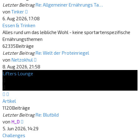
Letzter Beitrag
Re: Allgemeiner Ernährungs Ta…
Neuester
von
Tinker
Beitrag
6. Aug 2026, 17:08
Essen & Trinken
Alles rund um das leibliche Wohl - keine sportartenspezifische
Ernährungsthemen
62335
Beiträge
Letzter Beitrag
Re: Welt der Proteinriegel
Neuester
von
Netzokhul
Beitrag
8. Aug 2026, 21:58
Lifters Lounge
Artikel
1120
Beiträge
Letzter Beitrag
Re: Blutbild
Neuester
von
H_D
Beitrag
5. Jun 2026, 14:29
Challenges