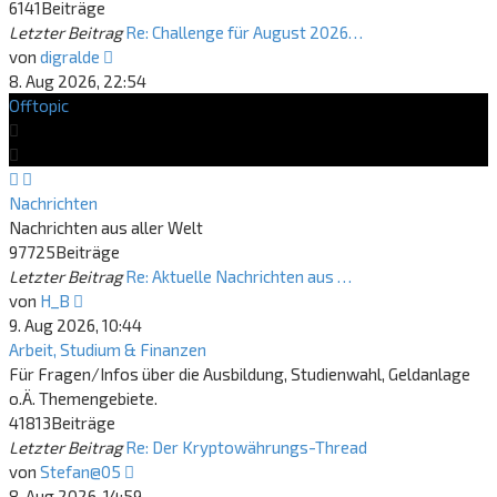
6141
Beiträge
Letzter Beitrag
Re: Challenge für August 2026…
Neuester
von
digralde
Beitrag
8. Aug 2026, 22:54
Offtopic
Nachrichten
Nachrichten aus aller Welt
97725
Beiträge
Letzter Beitrag
Re: Aktuelle Nachrichten aus …
Neuester
von
H_B
Beitrag
9. Aug 2026, 10:44
Arbeit, Studium & Finanzen
Für Fragen/Infos über die Ausbildung, Studienwahl, Geldanlage
o.Ä. Themengebiete.
41813
Beiträge
Letzter Beitrag
Re: Der Kryptowährungs-Thread
Neuester
von
Stefan@05
Beitrag
8. Aug 2026, 14:59