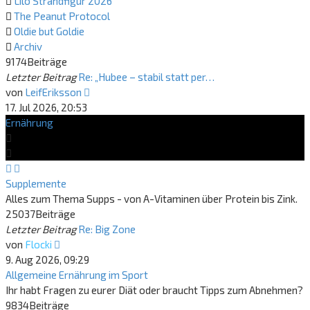
Lilo Strandfigur 2026
The Peanut Protocol
Oldie but Goldie
Archiv
9174
Beiträge
Letzter Beitrag
Re: „Hubee – stabil statt per…
Neuester
von
LeifEriksson
Beitrag
17. Jul 2026, 20:53
Ernährung
Supplemente
Alles zum Thema Supps - von A-Vitaminen über Protein bis Zink.
25037
Beiträge
Letzter Beitrag
Re: Big Zone
Neuester
von
Flocki
Beitrag
9. Aug 2026, 09:29
Allgemeine Ernährung im Sport
Ihr habt Fragen zu eurer Diät oder braucht Tipps zum Abnehmen?
9834
Beiträge