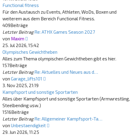
Functional fitness
Für den Austausch zu Events, Athleten, WoDs, Boxen und
weiterem aus dem Bereich Functional Fitness.
409
Beiträge
Letzter Beitrag
Re: ATHX Games Season 2027
Neuester
von
Maxim
Beitrag
25. Jul 2026, 15:42
Olympisches Gewichtheben
Alles zum Thema olympischen Gewichtheben gibt es hier.
157
Beiträge
Letzter Beitrag
Re: Aktuelles und Neues aus d…
Neuester
von
Garage_lifts101
Beitrag
3. Nov 2025, 21:19
Kampfsport und sonstige Sportarten
Alles über Kampfsport und sonstige Sportarten (Armwrestling,
Steelbending usw.)
1516
Beiträge
Letzter Beitrag
Re: Allgemeiner Kampfsport-Ta…
Neuester
von
Unbestaendigkeit
Beitrag
29. Jun 2026, 11:25