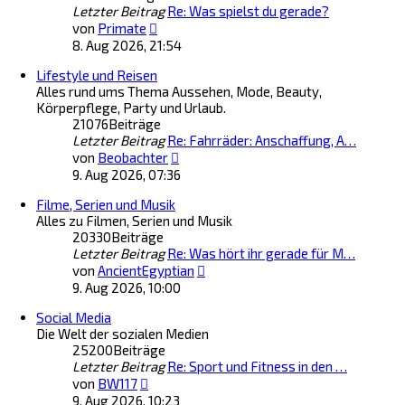
Letzter Beitrag
Re: Was spielst du gerade?
e
g
N
r
von
Primate
e
B
8. Aug 2026, 21:54
u
e
Lifestyle und Reisen
e
i
Alles rund ums Thema Aussehen, Mode, Beauty,
s
t
Körperpflege, Party und Urlaub.
t
r
21076
Beiträge
e
a
Letzter Beitrag
r
Re: Fahrräder: Anschaffung, A…
g
N
B
von
Beobachter
e
e
9. Aug 2026, 07:36
u
i
Filme, Serien und Musik
e
t
Alles zu Filmen, Serien und Musik
s
r
20330
Beiträge
t
a
Letzter Beitrag
Re: Was hört ihr gerade für M…
e
g
N
r
von
AncientEgyptian
e
B
9. Aug 2026, 10:00
u
e
Social Media
e
i
Die Welt der sozialen Medien
s
t
25200
Beiträge
t
r
Letzter Beitrag
Re: Sport und Fitness in den …
e
a
N
r
von
BW117
g
e
B
9. Aug 2026, 10:23