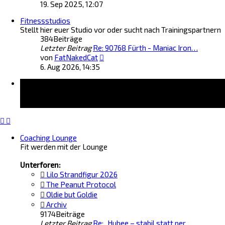
e
B
19. Sep 2025, 12:07
u
e
Fitnessstudios
e
i
Stellt hier euer Studio vor oder sucht nach Trainingspartnern
s
t
384
Beiträge
t
r
Letzter Beitrag
Re: 90768 Fürth - Maniac Iron…
e
a
N
r
von
FatNakedCat
g
e
B
6. Aug 2026, 14:35
u
e
Forum
e
i
s
t
t
r
e
a
r
g
B
Coaching Lounge
e
Fit werden mit der Lounge
i
t
Unterforen:
r
a
Lilo Strandfigur 2026
g
The Peanut Protocol
Oldie but Goldie
Archiv
9174
Beiträge
Letzter Beitrag
Re: „Hubee – stabil statt per…