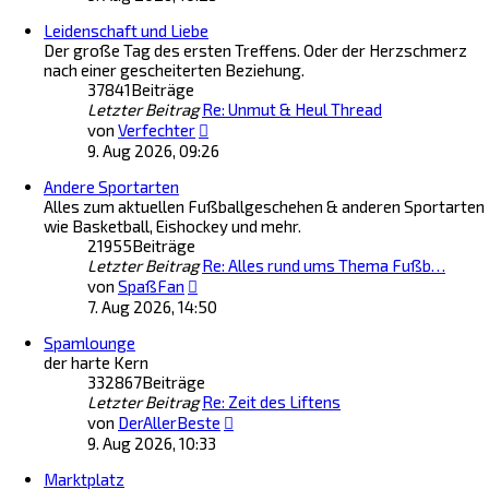
u
e
Leidenschaft und Liebe
e
i
Der große Tag des ersten Treffens. Oder der Herzschmerz
s
t
nach einer gescheiterten Beziehung.
t
r
37841
Beiträge
e
a
Letzter Beitrag
r
Re: Unmut & Heul Thread
g
N
B
von
Verfechter
e
e
9. Aug 2026, 09:26
u
i
Andere Sportarten
e
t
Alles zum aktuellen Fußballgeschehen & anderen Sportarten
s
r
wie Basketball, Eishockey und mehr.
t
a
21955
Beiträge
e
g
Letzter Beitrag
Re: Alles rund ums Thema Fußb…
r
N
B
von
SpaßFan
e
e
7. Aug 2026, 14:50
u
i
Spamlounge
e
t
der harte Kern
s
r
332867
Beiträge
t
a
Letzter Beitrag
e
Re: Zeit des Liftens
g
N
r
von
DerAllerBeste
e
B
9. Aug 2026, 10:33
u
e
Marktplatz
e
i