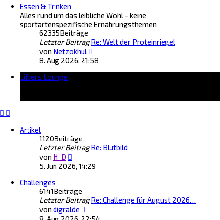
Essen & Trinken
e
t
Alles rund um das leibliche Wohl - keine
s
r
sportartenspezifische Ernährungsthemen
t
a
62335
Beiträge
e
g
Letzter Beitrag
r
Re: Welt der Proteinriegel
N
B
von
Netzokhul
e
e
8. Aug 2026, 21:58
u
i
Lifters Lounge
e
t
s
r
t
a
e
g
r
B
Artikel
e
1120
Beiträge
i
Letzter Beitrag
Re: Blutbild
t
N
r
von
H_D
e
a
5. Jun 2026, 14:29
u
g
Challenges
e
6141
Beiträge
s
Letzter Beitrag
t
Re: Challenge für August 2026…
N
e
von
digralde
e
r
8. Aug 2026, 22:54