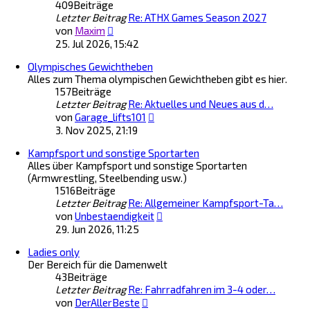
409
Beiträge
e
Letzter Beitrag
Re: ATHX Games Season 2027
r
N
B
von
Maxim
e
e
25. Jul 2026, 15:42
u
i
Olympisches Gewichtheben
e
t
Alles zum Thema olympischen Gewichtheben gibt es hier.
s
r
157
Beiträge
t
a
Letzter Beitrag
e
Re: Aktuelles und Neues aus d…
g
N
r
von
Garage_lifts101
e
B
3. Nov 2025, 21:19
u
e
Kampfsport und sonstige Sportarten
e
i
Alles über Kampfsport und sonstige Sportarten
s
t
(Armwrestling, Steelbending usw.)
t
r
1516
Beiträge
e
a
Letzter Beitrag
Re: Allgemeiner Kampfsport-Ta…
r
g
N
B
von
Unbestaendigkeit
e
e
29. Jun 2026, 11:25
u
i
Ladies only
e
t
Der Bereich für die Damenwelt
s
r
43
Beiträge
t
a
Letzter Beitrag
Re: Fahrradfahren im 3-4 oder…
e
g
N
r
von
DerAllerBeste