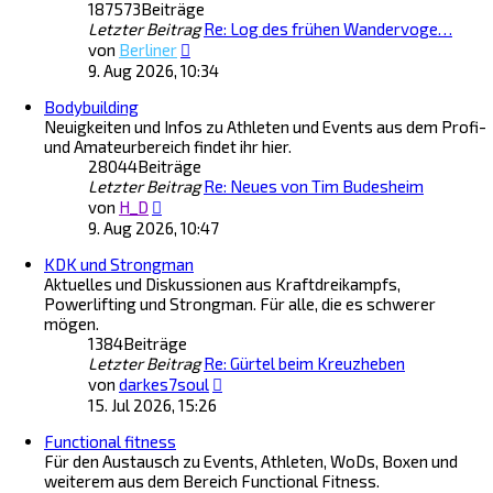
187573
Beiträge
t
a
Letzter Beitrag
e
Re: Log des frühen Wandervoge…
g
N
r
von
Berliner
e
B
9. Aug 2026, 10:34
u
e
Bodybuilding
e
i
Neuigkeiten und Infos zu Athleten und Events aus dem Profi-
s
t
und Amateurbereich findet ihr hier.
t
r
28044
Beiträge
e
a
Letzter Beitrag
r
Re: Neues von Tim Budesheim
g
N
B
von
H_D
e
e
9. Aug 2026, 10:47
u
i
KDK und Strongman
e
t
Aktuelles und Diskussionen aus Kraftdreikampfs,
s
r
Powerlifting und Strongman. Für alle, die es schwerer
t
a
mögen.
e
g
1384
Beiträge
r
Letzter Beitrag
B
Re: Gürtel beim Kreuzheben
N
e
von
darkes7soul
e
i
15. Jul 2026, 15:26
u
t
Functional fitness
e
r
Für den Austausch zu Events, Athleten, WoDs, Boxen und
s
a
weiterem aus dem Bereich Functional Fitness.
t
g