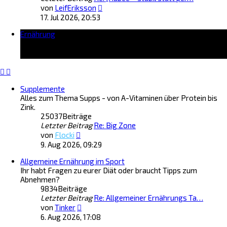
N
von
LeifEriksson
e
17. Jul 2026, 20:53
u
Ernährung
e
s
t
e
r
B
Supplemente
e
Alles zum Thema Supps - von A-Vitaminen über Protein bis
i
Zink.
t
25037
Beiträge
r
Letzter Beitrag
Re: Big Zone
a
N
g
von
Flocki
e
9. Aug 2026, 09:29
u
Allgemeine Ernährung im Sport
e
Ihr habt Fragen zu eurer Diät oder braucht Tipps zum
s
Abnehmen?
t
9834
Beiträge
e
Letzter Beitrag
r
Re: Allgemeiner Ernährungs Ta…
N
B
von
Tinker
e
e
6. Aug 2026, 17:08
u
i