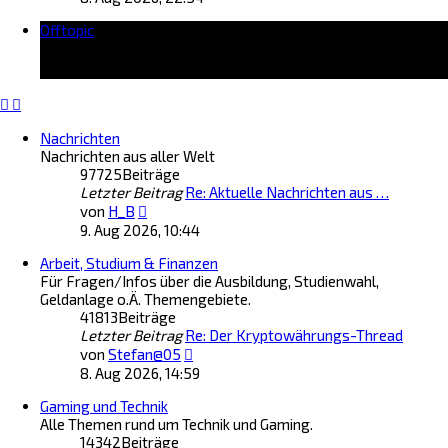
u
B
Offtopic
e
e
s
i
t
t
e
r
r
a
B
g
Nachrichten
e
Nachrichten aus aller Welt
i
97725
Beiträge
t
Letzter Beitrag
r
Re: Aktuelle Nachrichten aus …
N
a
von
H_B
e
g
9. Aug 2026, 10:44
u
Arbeit, Studium & Finanzen
e
Für Fragen/Infos über die Ausbildung, Studienwahl,
s
Geldanlage o.Ä. Themengebiete.
t
41813
Beiträge
e
Letzter Beitrag
r
Re: Der Kryptowährungs-Thread
N
B
von
Stefan@05
e
e
8. Aug 2026, 14:59
u
i
Gaming und Technik
e
t
Alle Themen rund um Technik und Gaming.
s
r
14342
Beiträge
t
a