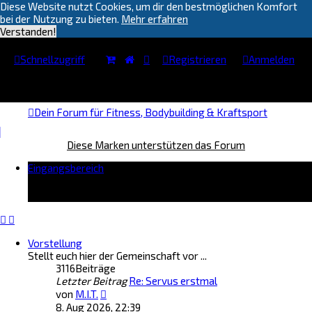
Diese Website nutzt Cookies, um dir den bestmöglichen Komfort
bei der Nutzung zu bieten.
Mehr erfahren
Verstanden!
Schnellzugriff
Registrieren
Anmelden
Dein Forum für Fitness, Bodybuilding & Kraftsport
Diese Marken unterstützen das Forum
Eingangsbereich
Vorstellung
Stellt euch hier der Gemeinschaft vor ...
3116
Beiträge
Letzter Beitrag
Re: Servus erstmal
N
von
M.I.T.
e
8. Aug 2026, 22:39