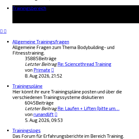
u
Trainingsbereich
e
s
t
e
r
B
Allgemeine Trainingsfragen
e
Allgemeine Fragen zum Thema Bodybuilding- und
i
Fitnesstraining.
t
35885
Beiträge
r
Letzter Beitrag
a
Re: Sciencethread Training
N
g
von
Primate
e
8. Aug 2026, 21:52
u
Trainingspläne
e
Hier könnt ihr eure Trainingspläne posten und über die
s
verschiedenen Trainingssysteme diskutieren
t
6045
Beiträge
e
Letzter Beitrag
r
Re: Laufen + Liften (bitte um…
N
B
von
runandlift
e
e
5. Aug 2026, 09:53
u
i
Trainingslogs
e
t
Das Forum für Erfahrungsberichte im Bereich Training.
s
r