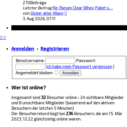
270
Beiträge
s
t
Letzter Beitrag
Re: Riesen Clear Whey Paket s…
t
r
N
e
von
Dicker alter Mann
a
e
r
g
3. Aug 2026, 07:11
u
B
Information
e
e
s
i
t
t
e
r
Anmelden
•
Registrieren
r
a
B
g
e
Benutzername:
Passwort:
i
Ich habe mein Passwort vergessen
|
t
Angemeldet bleiben
r
a
g
Wer ist online?
Insgesamt sind
32
Besucher online :: 24 sichtbare Mitglieder
und 8 unsichtbare Mitglieder (basierend auf den aktiven
Besuchern der letzten 5 Minuten)
Der Besucherrekord liegt bei
236
Besuchern, die am 15. Mär
2023, 12:22 gleichzeitig online waren.