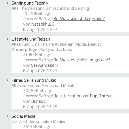
Gaming und Technik
Alle Themen rund um Technik und Gaming.
14320
Beiträge
Letzter Beitrag
Re: Was spielst du gerade?
Neuester
von
Netzokhul
Beitrag
6. Aug 2026, 17:57
Lifestyle und Reisen
Alles rund ums Thema Aussehen, Mode, Beauty,
Körperpflege, Party und Urlaub.
21062
Beiträge
Letzter Beitrag
Re: Was lest/hört ihr gerade?
Neuester
von
Stewardess
Beitrag
6. Aug 2026, 12:25
Filme, Serien und Musik
Alles zu Filmen, Serien und Musik
20286
Beiträge
Letzter Beitrag
Re: Internationaler Rap-Thread
Neuester
von
Dimez
Beitrag
6. Aug 2026, 12:29
Social Media
Die Welt der sozialen Medien
25135
Beiträge