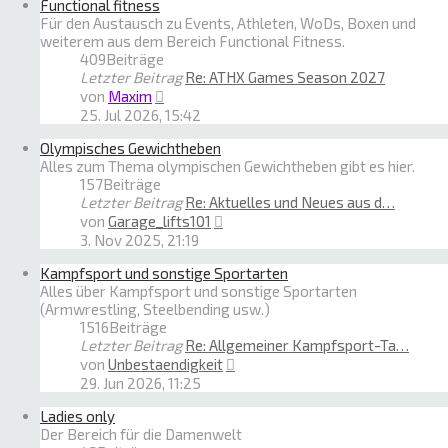
Functional fitness
Für den Austausch zu Events, Athleten, WoDs, Boxen und
weiterem aus dem Bereich Functional Fitness.
409
Beiträge
Letzter Beitrag
Re: ATHX Games Season 2027
Neuester
von
Maxim
Beitrag
25. Jul 2026, 15:42
Olympisches Gewichtheben
Alles zum Thema olympischen Gewichtheben gibt es hier.
157
Beiträge
Letzter Beitrag
Re: Aktuelles und Neues aus d…
Neuester
von
Garage_lifts101
Beitrag
3. Nov 2025, 21:19
Kampfsport und sonstige Sportarten
Alles über Kampfsport und sonstige Sportarten
(Armwrestling, Steelbending usw.)
1516
Beiträge
Letzter Beitrag
Re: Allgemeiner Kampfsport-Ta…
Neuester
von
Unbestaendigkeit
Beitrag
29. Jun 2026, 11:25
Ladies only
Der Bereich für die Damenwelt