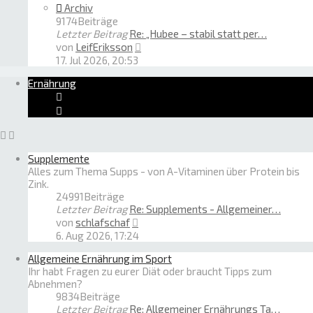
Archiv
9174
Beiträge
Letzter Beitrag
Re: „Hubee – stabil statt per…
Neuester
von
LeifEriksson
Beitrag
17. Jul 2026, 20:53
Ernährung
Supplemente
Alles zum Thema Supps - von A-Vitaminen über Protein bis
Zink.
24991
Beiträge
Letzter Beitrag
Re: Supplements - Allgemeiner…
Neuester
von
schlafschaf
Beitrag
6. Aug 2026, 17:24
Allgemeine Ernährung im Sport
Ihr habt Fragen zu eurer Diät oder braucht Tipps zum
Abnehmen?
9834
Beiträge
Letzter Beitrag
Re: Allgemeiner Ernährungs Ta…