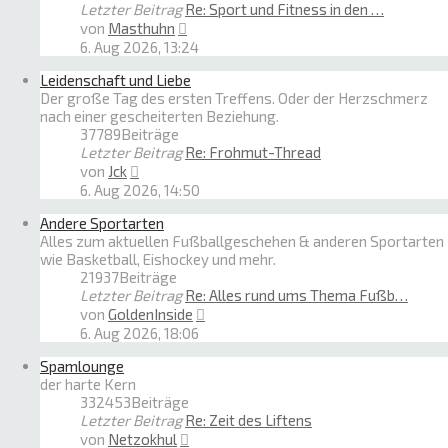
Letzter Beitrag
Re: Sport und Fitness in den …
Neuester
von
Masthuhn
Beitrag
6. Aug 2026, 13:24
Leidenschaft und Liebe
Der große Tag des ersten Treffens. Oder der Herzschmerz
nach einer gescheiterten Beziehung.
37789
Beiträge
Letzter Beitrag
Re: Frohmut-Thread
Neuester
von
Jck
Beitrag
6. Aug 2026, 14:50
Andere Sportarten
Alles zum aktuellen Fußballgeschehen & anderen Sportarten
wie Basketball, Eishockey und mehr.
21937
Beiträge
Letzter Beitrag
Re: Alles rund ums Thema Fußb…
Neuester
von
GoldenInside
Beitrag
6. Aug 2026, 18:06
Spamlounge
der harte Kern
332453
Beiträge
Letzter Beitrag
Re: Zeit des Liftens
Neuester
von
Netzokhul