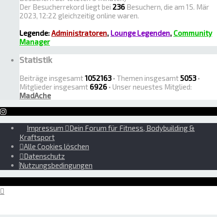
Der Besucherrekord liegt bei
236
Besuchern, die am 15. Mär
2023, 12:22 gleichzeitig online waren.
Legende:
Administratoren
,
Lounge Legenden
,
Community
Manager
Statistik
Beiträge insgesamt
1052163
• Themen insgesamt
5053
•
Mitglieder insgesamt
6926
• Unser neuestes Mitglied:
MadAche
Impressum
Dein Forum für Fitness, Bodybuilding &
Kraftsport
Alle Cookies löschen
Datenschutz
Nutzungsbedingungen