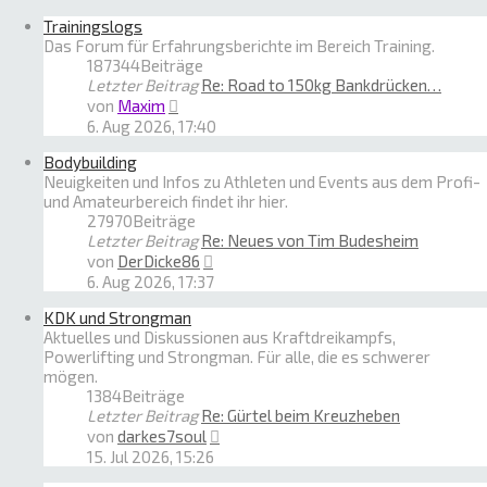
Trainingslogs
Das Forum für Erfahrungsberichte im Bereich Training.
187344
Beiträge
Letzter Beitrag
Re: Road to 150kg Bankdrücken…
Neuester
von
Maxim
Beitrag
6. Aug 2026, 17:40
Bodybuilding
Neuigkeiten und Infos zu Athleten und Events aus dem Profi-
und Amateurbereich findet ihr hier.
27970
Beiträge
Letzter Beitrag
Re: Neues von Tim Budesheim
Neuester
von
DerDicke86
Beitrag
6. Aug 2026, 17:37
KDK und Strongman
Aktuelles und Diskussionen aus Kraftdreikampfs,
Powerlifting und Strongman. Für alle, die es schwerer
mögen.
1384
Beiträge
Letzter Beitrag
Re: Gürtel beim Kreuzheben
Neuester
von
darkes7soul
Beitrag
15. Jul 2026, 15:26