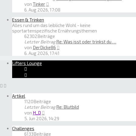
Neuester
von
Tinker
Beitrag
6. Aug 2026, 17:08
Essen & Trinken
Alles rund um das leibliche Wohl - keine
sportartenspezifische Ernährungsthemen
62302
Beiträge
Letzter Beitrag
Re: Was isst oder trinkst du …
Neuester
von
DerDicke86
Beitrag
6. Aug 2026, 17:41
Lifters Lounge
Artikel
1120
Beiträge
Letzter Beitrag
Re: Blutbild
Neuester
von
H_D
Beitrag
5. Jun 2026, 14:29
Challenges
6133
Beiträge