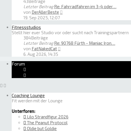
43
Beiträge
Letzter Beitrag
Re: Fahrradfahren im 3-4 oder…
Neuester
von
DerAllerBeste
Beitrag
19. Sep 2025, 12:07
Fitnessstudios
Stellt hier euer Studio vor oder sucht nach Trainingspartnern
384
Beiträge
Letzter Beitrag
Re: 90768 Fürth - Maniac Iron…
Neuester
von
FatNakedCat
Beitrag
6. Aug 2026, 14:35
Forum
Coaching Lounge
Fit werden mit der Lounge
Unterforen:
Lilo Strandfigur 2026
The Peanut Protocol
Oldie but Goldie