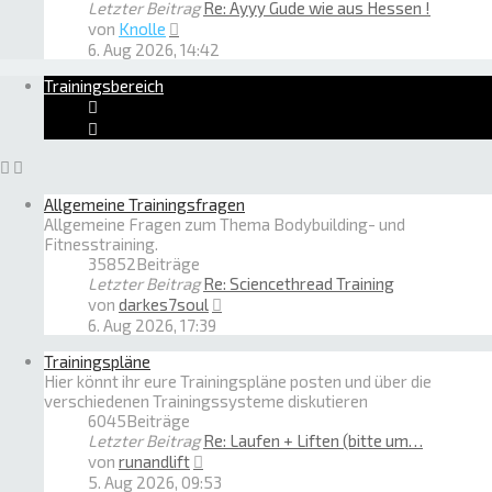
Letzter Beitrag
Re: Ayyy Gude wie aus Hessen !
Neuester
von
Knolle
Beitrag
6. Aug 2026, 14:42
Trainingsbereich
Allgemeine Trainingsfragen
Allgemeine Fragen zum Thema Bodybuilding- und
Fitnesstraining.
35852
Beiträge
Letzter Beitrag
Re: Sciencethread Training
Neuester
von
darkes7soul
Beitrag
6. Aug 2026, 17:39
Trainingspläne
Hier könnt ihr eure Trainingspläne posten und über die
verschiedenen Trainingssysteme diskutieren
6045
Beiträge
Letzter Beitrag
Re: Laufen + Liften (bitte um…
Neuester
von
runandlift
Beitrag
5. Aug 2026, 09:53