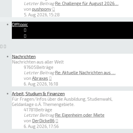
Letzter Beitrag
Re: Challenge für August 2026…
Neuester
von
pushpony
Beitrag
5. Aug 2026, 15:28
Offtopic
Nachrichten
Nachrichten aus aller Welt
97605
Beiträge
Letzter Beitrag
Re: Aktuelle Nachrichten aus …
Neuester
von
Abraxas
Beitrag
6. Aug 2026, 16:18
Arbeit, Studium & Finanzen
Für Fragen/Infos über die Ausbildung, Studienwahl,
Geldanlage o.Ä. Themengebiete.
41781
Beiträge
Letzter Beitrag
Re: Eigenheim oder Miete
Neuester
von
DerDicke86
Beitrag
6. Aug 2026, 17:56