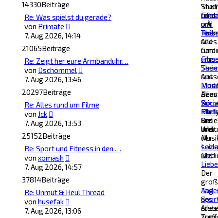
14330
Beiträge
Stud
The
Geld
rund
Lifes
Re: Was spielst du gerade?
o.Ä.
um
und
Neuester
von
Primate
Them
Techn
Reis
Beitrag
7. Aug 2026, 14:14
und
Alles
21065
Beiträge
Gami
rund
ums
Filme
Re: Zeigt her eure Armbanduhr…
The
Serie
Neuester
von
Dschömmel
Auss
und
Beitrag
7. Aug 2026, 13:46
Mode
Musi
20297
Beiträge
Beau
Alles
Körp
zu
Socia
Re: Alles rund um Filme
Part
Filme
Medi
Neuester
von
Jck
und
Serie
Die
Beitrag
7. Aug 2026, 13:53
Urlau
und
Welt
25152
Beiträge
Musi
der
sozia
Leid
Re: Sport und Fitness in den …
Medi
und
Neuester
von
xomash
Liebe
Beitrag
7. Aug 2026, 14:57
Der
37814
Beiträge
groß
Tag
Ande
Re: Unmut & Heul Thread
des
Spor
Neuester
von
husefak
erst
Alles
Beitrag
7. Aug 2026, 13:06
Treff
zum