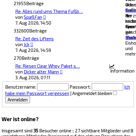
21955
Beiträge
Oder
aktue
der
Fußb
Spam
Re: Alles rund ums Thema Fußb…
Herz
&
der
Neuester
von
SpaßFan
nach
ande
hart
Beitrag
7. Aug 2026, 14:50
einer
Spor
Kern
332600
Beiträge
gesc
wie
Bezi
Baske
Mark
Re: Zeit des Liftens
Eish
Neuester
von
Jck
und
Beitrag
7. Aug 2026, 14:59
mehr
270
Beiträge
Re: Riesen Clear Whey Paket s…
Information
Neuester
von
Dicker alter Mann
Beitrag
3. Aug 2026, 07:11
Benutzername:
Passwort:
Ich
habe mein Passwort vergessen
|
Angemeldet bleiben
Wer ist online?
Insgesamt sind
35
Besucher online :: 27 sichtbare Mitglieder und 8
unsichtbare Mitglieder (basierend auf den aktiven Besuchern der