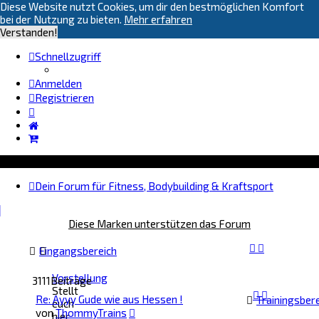
Diese Website nutzt Cookies, um dir den bestmöglichen Komfort
bei der Nutzung zu bieten.
Mehr erfahren
Verstanden!
Schnellzugriff
Anmelden
Registrieren
Dein Forum für Fitness, Bodybuilding & Kraftsport
Diese Marken unterstützen das Forum
Eingangsbereich
Vorstellung
3111
Beiträge
Stellt
Re: Ayyy Gude wie aus Hessen !
Trainingsber
euch
Neuester
von
ThommyTrains
hier