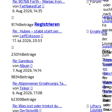
vor
Re: 90768 Fürth - Maniac Iron…
Forum
•
oder
Neuester
von
FatNakedCat
such
Beitrag
6. Aug 2026, 14:35
nach
Coach
Train
Loun
Registrieren
9174
Beiträge
Fit
werd
Re: „Hubee – stabil statt per…
Ernährung
mit
Neuester
von
LeifEriksson
der
Beitrag
17. Jul 2026, 20:53
Loun
Suppl
Alles
Unter
25014
Beiträge
zum
Them
Allg
Re: Gannikus
Supp
Ernä
Neuester
von
Albuin
-
im
Beitrag
7. Aug 2026, 14:14
von
Spor
9834
Beiträge
A-
Ihr
Vitam
habt
Esse
Re: Allgemeiner Ernährungs Ta…
über
Frag
&
Neuester
von
Tinker
Prote
zu
Trink
Beitrag
6. Aug 2026, 17:08
bis
eure
Alles
62309
Beiträge
Zink.
Diät
rund
oder
um
Re: Was isst oder trinkst du …
Lifters
brau
das
Lounge
Neuester
von
DerDicke86