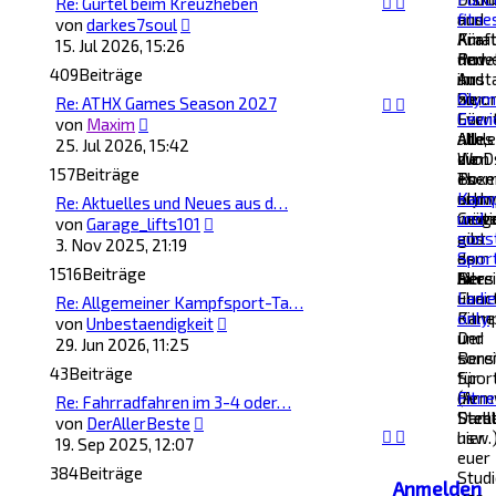
Re: Gürtel beim Kreuzheben
und
aus
fitne
Neuester
von
darkes7soul
Amat
Kraf
Für
Beitrag
15. Jul 2026, 15:26
finde
Power
den
409
Beiträge
ihr
und
Aust
hier.
Stro
zu
Olym
Re: ATHX Games Season 2027
Für
Event
Gewi
Neuester
von
Maxim
alle,
Athle
Alles
Beitrag
25. Jul 2026, 15:42
die
WoD
zum
157
Beiträge
es
Boxe
The
schw
und
olym
Kamp
Re: Aktuelles und Neues aus d…
möge
weit
Gewi
und
Neuester
von
Garage_lifts101
aus
gibt
sons
Beitrag
3. Nov 2025, 21:19
dem
es
Spor
1516
Beiträge
Bere
hier.
Alles
Funct
über
Ladi
Re: Allgemeiner Kampfsport-Ta…
Fitne
Kamp
only
Neuester
von
Unbestaendigkeit
und
Der
Beitrag
29. Jun 2026, 11:25
sons
Bere
43
Beiträge
Spor
für
(Arm
die
Fitn
Re: Fahrradfahren im 3-4 oder…
Stee
Dame
Stell
Neuester
von
DerAllerBeste
usw.
hier
Beitrag
19. Sep 2025, 12:07
euer
384
Beiträge
Stud
Anmelden