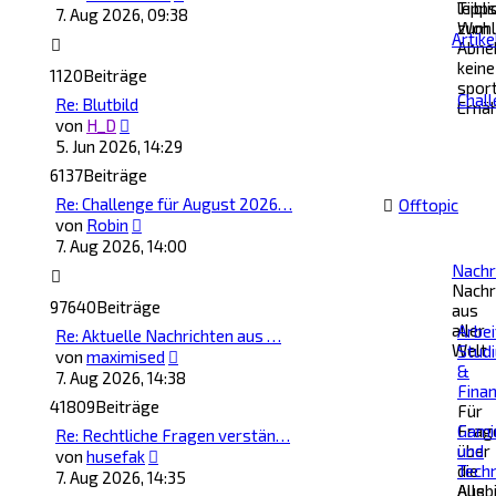
Tipp
leibl
Beitrag
7. Aug 2026, 09:38
zum
Wohl
Artike
Abne
-
keine
1120
Beiträge
spor
Chal
Re: Blutbild
Ernä
Neuester
von
H_D
Beitrag
5. Jun 2026, 14:29
6137
Beiträge
Re: Challenge für August 2026…
Offtopic
Neuester
von
Robin
Beitrag
7. Aug 2026, 14:00
Nachr
Nachr
97640
Beiträge
aus
aller
Arbei
Re: Aktuelle Nachrichten aus …
Welt
Stud
Neuester
von
maximised
&
Beitrag
7. Aug 2026, 14:38
Fina
41809
Beiträge
Für
Frag
Gami
Re: Rechtliche Fragen verstän…
über
und
Neuester
von
husefak
die
Techn
Beitrag
7. Aug 2026, 14:35
Ausbi
Alle