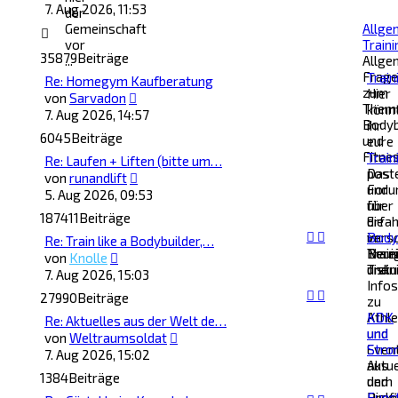
Beitrag
7. Aug 2026, 11:53
der
Gemeinschaft
Allge
vor
Train
35879
Beiträge
...
Allge
Frage
Train
Re: Homegym Kaufberatung
zum
Hier
Neuester
von
Sarvadon
Them
könn
Beitrag
7. Aug 2026, 14:57
Bodyb
ihr
6045
Beiträge
und
eure
Fitnes
Train
Train
Re: Laufen + Liften (bitte um…
post
Das
Neuester
von
runandlift
und
For
Beitrag
5. Aug 2026, 09:53
über
für
187411
Beiträge
die
Erfa
vers
im
Body
Re: Train like a Bodybuilder,…
Trai
Bere
Neui
Neuester
von
Knolle
disku
Train
und
Beitrag
7. Aug 2026, 15:03
Infos
27990
Beiträge
zu
Athl
KDK
Re: Aktuelles aus der Welt de…
und
und
Neuester
von
Weltraumsoldat
Even
Stro
Beitrag
7. Aug 2026, 15:02
aus
Aktue
1384
Beiträge
dem
und
Profi
Disk
Funct