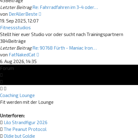
43
Beiträge
Letzter Beitrag
Re: Fahrradfahren im 3-4 oder…
Neuester
von
DerAllerBeste
Beitrag
19. Sep 2025, 12:07
Fitnessstudios
Stellt hier euer Studio vor oder sucht nach Trainingspartnern
384
Beiträge
Letzter Beitrag
Re: 90768 Fürth - Maniac Iron…
Neuester
von
FatNakedCat
Beitrag
6. Aug 2026, 14:35
Forum
Coaching Lounge
Fit werden mit der Lounge
Unterforen:
Lilo Strandfigur 2026
The Peanut Protocol
Oldie but Goldie