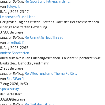
Letzter Beitrag
Re: Sport und Fitness in den …
Neuester
von
Tuleysi
Beitrag
8. Aug 2026, 23:47
Leidenschaft und Liebe
Der große Tag des ersten Treffens. Oder der Herzschmerz nach
einer gescheiterten Beziehung.
37833
Beiträge
Letzter Beitrag
Re: Unmut & Heul Thread
Neuester
von
onkelholli
Beitrag
8. Aug 2026, 22:15
Andere Sportarten
Alles zum aktuellen Fußballgeschehen & anderen Sportarten wie
Basketball, Eishockey und mehr.
21955
Beiträge
Letzter Beitrag
Re: Alles rund ums Thema Fußb…
Neuester
von
SpaßFan
Beitrag
7. Aug 2026, 14:50
Spamlounge
der harte Kern
332839
Beiträge
Letzter Beitrag
Re: Zeit des Liftens