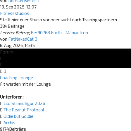
Neuester
von
DerAllerBeste
Beitrag
19. Sep 2025, 12:07
Fitnessstudios
Stellt hier euer Studio vor oder sucht nach Trainingspartnern
384
Beiträge
Letzter Beitrag
Re: 90768 Fürth - Maniac Iron…
Neuester
von
FatNakedCat
Beitrag
6. Aug 2026, 14:35
Forum
Coaching Lounge
Fit werden mit der Lounge
Unterforen:
Lilo Strandfigur 2026
The Peanut Protocol
Oldie but Goldie
Archiv
9174
Beiträge