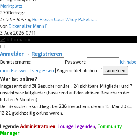
Marktplatz
270
Beiträge
Letzter Beitrag
Re: Riesen Clear Whey Paket s…
Neuester
von
Dicker alter Mann
Beitrag
3. Aug 2026, 07:11
Information
Anmelden
•
Registrieren
Benutzername:
Passwort:
Ich habe
mein Passwort vergessen
|
Angemeldet bleiben
Wer ist online?
Insgesamt sind
31
Besucher online :: 24 sichtbare Mitglieder und 7
unsichtbare Mitglieder (basierend auf den aktiven Besuchern der
letzten 5 Minuten)
Der Besucherrekord liegt bei
236
Besuchern, die am 15. Mär 2023,
12:22 gleichzeitig online waren.
Legende:
Administratoren
,
Lounge Legenden
,
Community
Manager