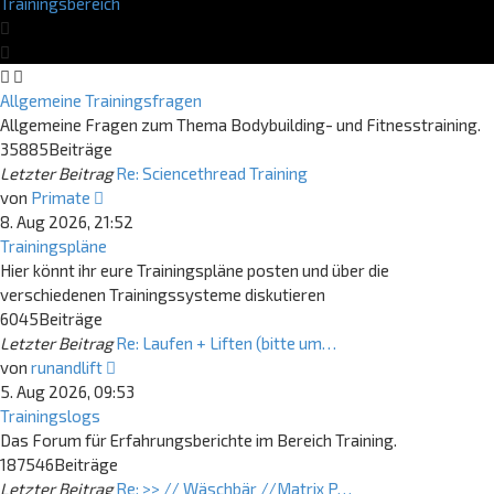
Trainingsbereich
Allgemeine Trainingsfragen
Allgemeine Fragen zum Thema Bodybuilding- und Fitnesstraining.
35885
Beiträge
Letzter Beitrag
Re: Sciencethread Training
Neuester
von
Primate
Beitrag
8. Aug 2026, 21:52
Trainingspläne
Hier könnt ihr eure Trainingspläne posten und über die
verschiedenen Trainingssysteme diskutieren
6045
Beiträge
Letzter Beitrag
Re: Laufen + Liften (bitte um…
Neuester
von
runandlift
Beitrag
5. Aug 2026, 09:53
Trainingslogs
Das Forum für Erfahrungsberichte im Bereich Training.
187546
Beiträge
Letzter Beitrag
Re: >> // Wäschbär //Matrix P…