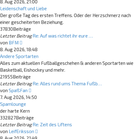
Beitrag
8. Aug 2026, 21:00
Leidenschaft und Liebe
Der große Tag des ersten Treffens. Oder der Herzschmerz nach
einer gescheiterten Beziehung.
37830
Beiträge
Letzter Beitrag
Re: Auf was richtet ihr eure …
Neuester
von
BFM
Beitrag
8. Aug 2026, 18:48
Andere Sportarten
Alles zum aktuellen Fußballgeschehen & anderen Sportarten wie
Basketball, Eishockey und mehr.
21955
Beiträge
Letzter Beitrag
Re: Alles rund ums Thema Fußb…
Neuester
von
SpaßFan
Beitrag
7. Aug 2026, 14:50
Spamlounge
der harte Kern
332827
Beiträge
Letzter Beitrag
Re: Zeit des Liftens
Neuester
von
LeifEriksson
Beitrag
8. Aug 2026, 21:49