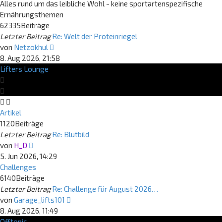
Alles rund um das leibliche Wohl - keine sportartenspezifische
Ernährungsthemen
62335
Beiträge
Letzter Beitrag
Re: Welt der Proteinriegel
Neuester
von
Netzokhul
Beitrag
8. Aug 2026, 21:58
Lifters Lounge
Artikel
1120
Beiträge
Letzter Beitrag
Re: Blutbild
Neuester
von
H_D
Beitrag
5. Jun 2026, 14:29
Challenges
6140
Beiträge
Letzter Beitrag
Re: Challenge für August 2026…
Neuester
von
Garage_lifts101
Beitrag
8. Aug 2026, 11:49
Offtopic