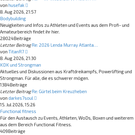
Neuester
von
husefak
Beitrag
8. Aug 2026, 21:57
Bodybuilding
Neuigkeiten und Infos zu Athleten und Events aus dem Profi- und
Amateurbereich findet ihr hier.
28024
Beiträge
Letzter Beitrag
Re: 2026 Lenda Murray Atlanta…
Neuester
von
TitanR7
Beitrag
8. Aug 2026, 21:30
KDK und Strongman
Aktuelles und Diskussionen aus Kraftdreikampfs, Powerlifting und
Strongman. Für alle, die es schwerer mögen.
1384
Beiträge
Letzter Beitrag
Re: Gürtel beim Kreuzheben
Neuester
von
darkes7soul
Beitrag
15. Jul 2026, 15:26
Functional fitness
Für den Austausch zu Events, Athleten, WoDs, Boxen und weiterem
aus dem Bereich Functional Fitness.
409
Beiträge