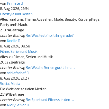
Neuester
von
Primate
Beitrag
8. Aug 2026, 21:54
Lifestyle und Reisen
Alles rund ums Thema Aussehen, Mode, Beauty, Körperpflege,
Party und Urlaub.
21074
Beiträge
Letzter Beitrag
Re: Was lest/hört ihr gerade?
Neuester
von
Knolle
Beitrag
8. Aug 2026, 08:58
Filme, Serien und Musik
Alles zu Filmen, Serien und Musik
20322
Beiträge
Letzter Beitrag
Re: Welche Serien guckt ihr e…
Neuester
von
schlafschaf
Beitrag
8. Aug 2026, 21:27
Social Media
Die Welt der sozialen Medien
25194
Beiträge
Letzter Beitrag
Re: Sport und Fitness in den …
Neuester
von
NickySenior