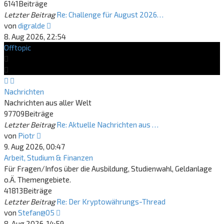
6141
Beiträge
Letzter Beitrag
Re: Challenge für August 2026…
Neuester
von
digralde
Beitrag
8. Aug 2026, 22:54
Offtopic
Nachrichten
Nachrichten aus aller Welt
97709
Beiträge
Letzter Beitrag
Re: Aktuelle Nachrichten aus …
Neuester
von
Piotr
Beitrag
9. Aug 2026, 00:47
Arbeit, Studium & Finanzen
Für Fragen/Infos über die Ausbildung, Studienwahl, Geldanlage
o.Ä. Themengebiete.
41813
Beiträge
Letzter Beitrag
Re: Der Kryptowährungs-Thread
Neuester
von
Stefan@05
Beitrag
8. Aug 2026, 14:59