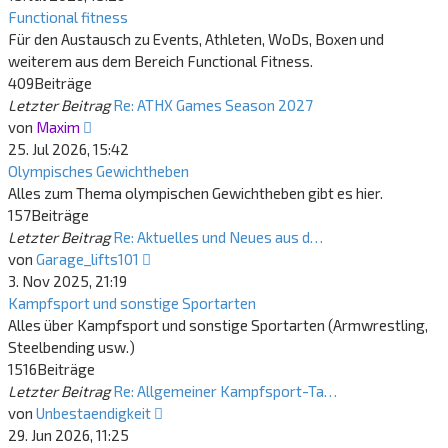
Functional fitness
Für den Austausch zu Events, Athleten, WoDs, Boxen und
weiterem aus dem Bereich Functional Fitness.
409
Beiträge
Letzter Beitrag
Re: ATHX Games Season 2027
Neuester
von
Maxim
Beitrag
25. Jul 2026, 15:42
Olympisches Gewichtheben
Alles zum Thema olympischen Gewichtheben gibt es hier.
157
Beiträge
Letzter Beitrag
Re: Aktuelles und Neues aus d…
Neuester
von
Garage_lifts101
Beitrag
3. Nov 2025, 21:19
Kampfsport und sonstige Sportarten
Alles über Kampfsport und sonstige Sportarten (Armwrestling,
Steelbending usw.)
1516
Beiträge
Letzter Beitrag
Re: Allgemeiner Kampfsport-Ta…
Neuester
von
Unbestaendigkeit
Beitrag
29. Jun 2026, 11:25