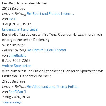
Die Welt der sozialen Medien
25198
Beiträge
Letzter Beitrag
Re: Sport und Fitness in den …
Neuester
von
Itzi
Beitrag
9. Aug 2026, 05:07
Leidenschaft und Liebe
Der große Tag des ersten Treffens. Oder der Herzschmerz nach
einer gescheiterten Beziehung.
37833
Beiträge
Letzter Beitrag
Re: Unmut & Heul Thread
Neuester
von
onkelholli
Beitrag
8. Aug 2026, 22:15
Andere Sportarten
Alles zum aktuellen Fußballgeschehen & anderen Sportarten wie
Basketball, Eishockey und mehr.
21955
Beiträge
Letzter Beitrag
Re: Alles rund ums Thema Fußb…
Neuester
von
SpaßFan
Beitrag
7. Aug 2026, 14:50
Spamlounge