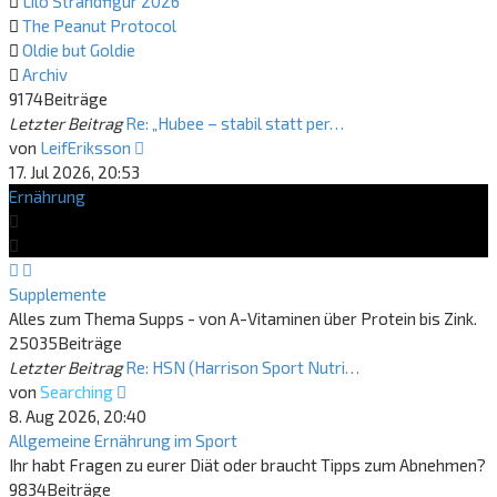
Lilo Strandfigur 2026
The Peanut Protocol
Oldie but Goldie
Archiv
9174
Beiträge
Letzter Beitrag
Re: „Hubee – stabil statt per…
Neuester
von
LeifEriksson
Beitrag
17. Jul 2026, 20:53
Ernährung
Supplemente
Alles zum Thema Supps - von A-Vitaminen über Protein bis Zink.
25035
Beiträge
Letzter Beitrag
Re: HSN (Harrison Sport Nutri…
Neuester
von
Searching
Beitrag
8. Aug 2026, 20:40
Allgemeine Ernährung im Sport
Ihr habt Fragen zu eurer Diät oder braucht Tipps zum Abnehmen?
9834
Beiträge