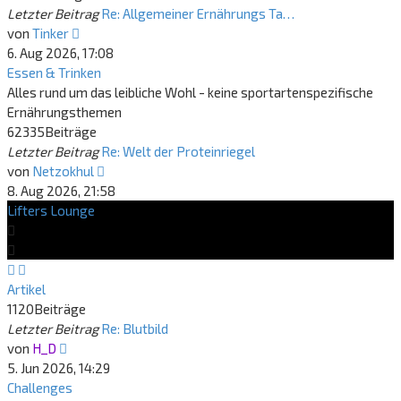
Letzter Beitrag
Re: Allgemeiner Ernährungs Ta…
Neuester
von
Tinker
Beitrag
6. Aug 2026, 17:08
Essen & Trinken
Alles rund um das leibliche Wohl - keine sportartenspezifische
Ernährungsthemen
62335
Beiträge
Letzter Beitrag
Re: Welt der Proteinriegel
Neuester
von
Netzokhul
Beitrag
8. Aug 2026, 21:58
Lifters Lounge
Artikel
1120
Beiträge
Letzter Beitrag
Re: Blutbild
Neuester
von
H_D
Beitrag
5. Jun 2026, 14:29
Challenges