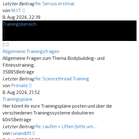
Letzter Beitrag
Re: Servus erstmal
Neuester
von
M.I.T.
Beitrag
8. Aug 2026, 22:39
Trainingsbereich
Allgemeine Trainingsfragen
Allgemeine Fragen zum Thema Bodybuilding- und
Fitnesstraining.
35885
Beiträge
Letzter Beitrag
Re: Sciencethread Training
Neuester
von
Primate
Beitrag
8. Aug 2026, 21:52
Trainingspläne
Hier könnt ihr eure Trainingspläne posten und über die
verschiedenen Trainingssysteme diskutieren
6045
Beiträge
Letzter Beitrag
Re: Laufen + Liften (bitte um…
Neuester
von
runandlift