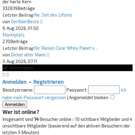
der harte Kern
332839
Beiträge
Letzter Beitrag
Re: Zeit des Liftens
Neuester
von
DerAllerBeste
Beitrag
9. Aug 2026, 01:50
Marktplatz
270
Beiträge
Letzter Beitrag
Re: Riesen Clear Whey Paket s…
Neuester
von
Dicker alter Mann
Beitrag
3. Aug 2026, 07:11
Information
Anmelden
•
Registrieren
Benutzername:
Passwort:
Ich
habe mein Passwort vergessen
|
Angemeldet bleiben
Wer ist online?
Insgesamt sind
14
Besucher online :: 10 sichtbare Mitglieder und 4
unsichtbare Mitglieder (basierend auf den aktiven Besuchern der
letzten 5 Minuten)