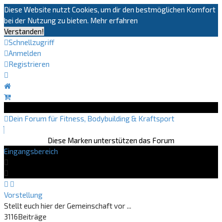
Diese Website nutzt Cookies, um dir den bestmöglichen Komfort
bei der Nutzung zu bieten.
Mehr erfahren
Verstanden!
Schnellzugriff
Anmelden
Registrieren
Dein Forum für Fitness, Bodybuilding & Kraftsport
Diese Marken unterstützen das Forum
Eingangsbereich
Vorstellung
Stellt euch hier der Gemeinschaft vor ...
3116
Beiträge