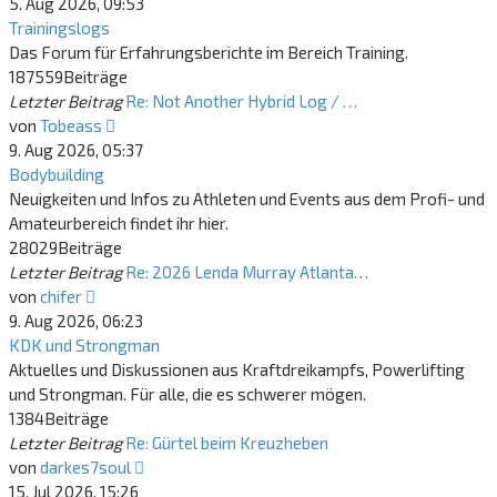
Beitrag
5. Aug 2026, 09:53
Trainingslogs
Das Forum für Erfahrungsberichte im Bereich Training.
187559
Beiträge
Letzter Beitrag
Re: Not Another Hybrid Log / …
Neuester
von
Tobeass
Beitrag
9. Aug 2026, 05:37
Bodybuilding
Neuigkeiten und Infos zu Athleten und Events aus dem Profi- und
Amateurbereich findet ihr hier.
28029
Beiträge
Letzter Beitrag
Re: 2026 Lenda Murray Atlanta…
Neuester
von
chifer
Beitrag
9. Aug 2026, 06:23
KDK und Strongman
Aktuelles und Diskussionen aus Kraftdreikampfs, Powerlifting
und Strongman. Für alle, die es schwerer mögen.
1384
Beiträge
Letzter Beitrag
Re: Gürtel beim Kreuzheben
Neuester
von
darkes7soul
Beitrag
15. Jul 2026, 15:26