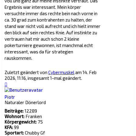
voll und ganz auf meine instinkte vertraut. Das
Ergebnis war interessant. Mein körper
versuchte immer das rechte bein nach vorne in
ca. 30 grad zum kontrahenten zu halten, der
stand war nicht voll aufrecht und ich hielt immer
den blick auf sein rechtes Knie. Auf instinkte zu
vertrauen hat mir auch schon 2 kleine
pokerturniere gewonnen, ist manchmal echt
interessant, was da für strategien
rauskommen.
Zuletzt geändert von
Cybermuskel
am 14. Feb
2026, 11:16, insgesamt 1-mal geändert.
Nach
oben
Piotr
Naturaler Dönerlord
Beiträge:
12289
Wohnort:
Franken
Körpergewicht:
75
KFA:
99
Sportart:
Chubby Gf