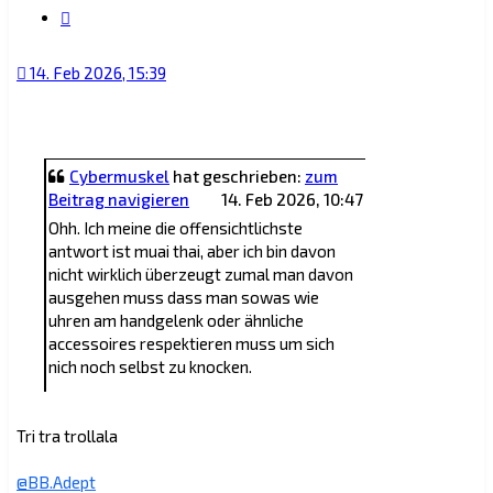
Zitat
14. Feb 2026, 15:39
Cybermuskel
hat geschrieben:
zum
Beitrag navigieren
14. Feb 2026, 10:47
Ohh. Ich meine die offensichtlichste
antwort ist muai thai, aber ich bin davon
nicht wirklich überzeugt zumal man davon
ausgehen muss dass man sowas wie
uhren am handgelenk oder ähnliche
accessoires respektieren muss um sich
nich noch selbst zu knocken.
Ich war ca. vor einem Jahr in einer Situation
Tri tra trollala
die hätte eskalieren können. Ich hatte dort
einfach voll und ganz auf meine instinkte
@BB.Adept
vertraut. Das Ergebnis war interessant.