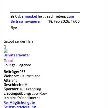
Cybermuskel
hat geschrieben:
zum
Beitrag navigieren
14. Feb 2026, 17:00
Bye.
Gelobt sei der Herr
Nach
oben
Toppi
Lounge-Legende
Beiträge:
963
Wohnort:
Deutschland
Alter:
43
Geschlecht:
M
Sportart:
BJJ, Grappling
Lieblingsübung:
Low Row
Ich bin:
Knüppelknecht
Re: Möglichst gute
Selbstverteidigung