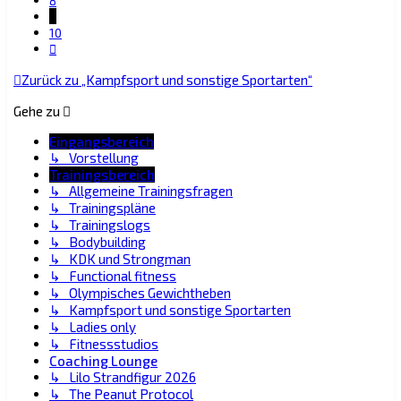
8
9
10
Nächste
Zurück zu „Kampfsport und sonstige Sportarten“
Gehe zu
Eingangsbereich
↳ Vorstellung
Trainingsbereich
↳ Allgemeine Trainingsfragen
↳ Trainingspläne
↳ Trainingslogs
↳ Bodybuilding
↳ KDK und Strongman
↳ Functional fitness
↳ Olympisches Gewichtheben
↳ Kampfsport und sonstige Sportarten
↳ Ladies only
↳ Fitnessstudios
Coaching Lounge
↳ Lilo Strandfigur 2026
↳ The Peanut Protocol