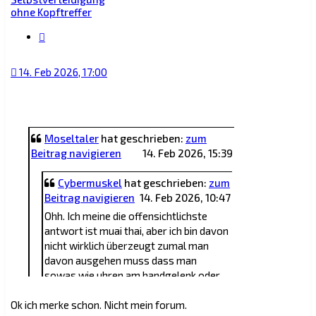
ohne Kopftreffer
Zitat
14. Feb 2026, 17:00
Moseltaler
hat geschrieben:
zum
Beitrag navigieren
14. Feb 2026, 15:39
Cybermuskel
hat geschrieben:
zum
Beitrag navigieren
14. Feb 2026, 10:47
Ohh. Ich meine die offensichtlichste
antwort ist muai thai, aber ich bin davon
nicht wirklich überzeugt zumal man
davon ausgehen muss dass man
sowas wie uhren am handgelenk oder
ähnliche accessoires respektieren
Ok ich merke schon. Nicht mein forum.
muss um sich nich noch selbst zu