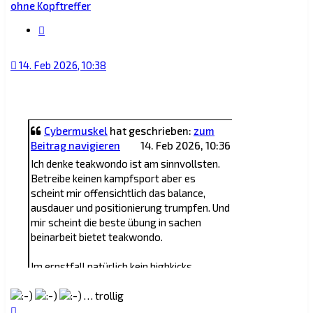
ohne Kopftreffer
Zitat
14. Feb 2026, 10:38
Cybermuskel
hat geschrieben:
zum
Beitrag navigieren
14. Feb 2026, 10:36
Ich denke teakwondo ist am sinnvollsten.
Betreibe keinen kampfsport aber es
scheint mir offensichtlich das balance,
ausdauer und positionierung trumpfen. Und
mir scheint die beste übung in sachen
beinarbeit bietet teakwondo.
Im ernstfall natürlich kein highkicks
anwenden, das wäre idiotisch ineffizient.
… trollig
Nach