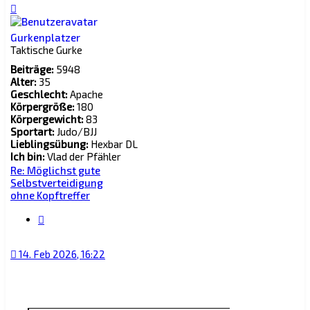
Nach
Mein körper versuchte immer das rechte
oben
bein nach vorne in ca. 30 grad zum
kontrahenten zu halten, der stand war
Gurkenplatzer
Taktische Gurke
nicht voll aufrecht und ich hielt immer den
blick auf sein rechtes Knie. Auf instinkte zu
Beiträge:
5948
vertrauen hat mir auch schon 2 kleine
Alter:
35
Geschlecht:
Apache
pokerturniere gewonnen, ist manchmal
Körpergröße:
180
echt interessant, was da für strategien
Körpergewicht:
83
rauskommen.
Sportart:
Judo/BJJ
Lieblingsübung:
Hexbar DL
Ich bin:
Vlad der Pfähler
Re: Möglichst gute
Selbstverteidigung
ohne Kopftreffer
Zitat
14. Feb 2026, 16:22