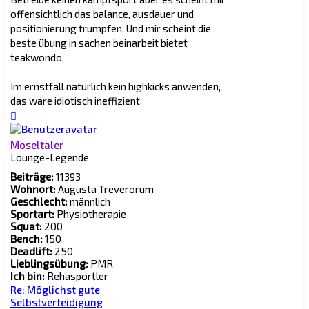
offensichtlich das balance, ausdauer und
positionierung trumpfen. Und mir scheint die
beste übung in sachen beinarbeit bietet
teakwondo.
Im ernstfall natürlich kein highkicks anwenden,
das wäre idiotisch ineffizient.
Nach
oben
Moseltaler
Lounge-Legende
Beiträge:
11393
Wohnort:
Augusta Treverorum
Geschlecht:
männlich
Sportart:
Physiotherapie
Squat:
200
Bench:
150
Deadlift:
250
Lieblingsübung:
PMR
Ich bin:
Rehasportler
Re: Möglichst gute
Selbstverteidigung