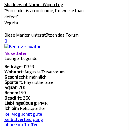
Shadows of Nürni - Wojna Log
"Surrender is an outcome, far worse than
defeat"
Vegeta
Diese Marken unterstützen das Forum
Nach
oben
Moseltaler
Lounge-Legende
Beiträge:
11393
Wohnort:
Augusta Treverorum
Geschlecht:
männlich
Sportart:
Physiotherapie
Squat:
200
Bench:
150
Deadlift:
250
Lieblingsübung:
PMR
Ich bin:
Rehasportler
Re: Möglichst gute
Selbstverteidigung
ohne Kopftreffer