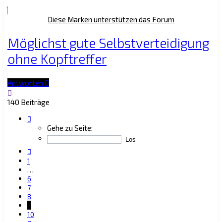
Diese Marken unterstützen das Forum
Möglichst gute Selbstverteidigung
ohne Kopftreffer
Antworten
140 Beiträge
Seite
9
Gehe zu Seite:
von
10
Vorherige
1
…
6
7
8
9
10
Nächste