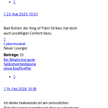
Zitat
23. Aug 2025, 10:53
Bad Rutten, der King of Palm Strikes, hat doch
auch unzähligen Content dazu.
Nach
oben
Cybermuskel
Neuer Lounger
Beiträge:
33
Re: Möglichst gute
Selbstverteidigung
ohne Kopftreffer
Zitat
14. Feb 2026, 10:36
Ich denke teakwondo ist am sinnvollsten.
Betreibe keinen kampfsport aber es scheint mir