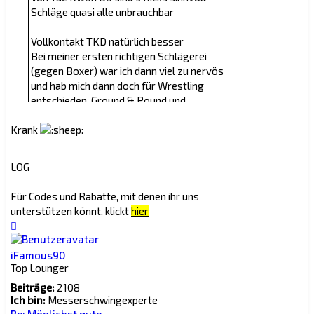
Schläge quasi alle unbrauchbar
Tri tra trollala
Vollkontakt TKD natürlich besser
Bei meiner ersten richtigen Schlägerei
@BB.Adept
(gegen Boxer) war ich dann viel zu nervös
und hab mich dann doch für Wrestling
Ok ich merke schon. Nicht mein forum.
entschieden, Ground & Pound und
Redundanz statt Diskussion. Kann ich auch
schließlich mit Rear naked Choke beendet
YT gucken. Bye.
Krank
LOG
Für Codes und Rabatte, mit denen ihr uns
unterstützen könnt, klickt
hier
Nach
oben
iFamous90
Top Lounger
Beiträge:
2108
Ich bin:
Messerschwingexperte