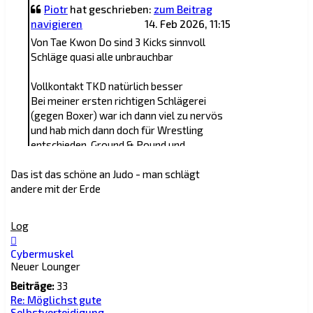
Piotr
hat geschrieben:
zum Beitrag
navigieren
14. Feb 2026, 11:15
Von Tae Kwon Do sind 3 Kicks sinnvoll
Schläge quasi alle unbrauchbar
Vollkontakt TKD natürlich besser
Bei meiner ersten richtigen Schlägerei
(gegen Boxer) war ich dann viel zu nervös
und hab mich dann doch für Wrestling
entschieden, Ground & Pound und
schließlich mit Rear naked Choke beendet
Das ist das schöne an Judo - man schlägt
andere mit der Erde
Log
Nach
oben
Cybermuskel
Neuer Lounger
Beiträge:
33
Re: Möglichst gute
Selbstverteidigung