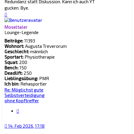
Redundanz statt Diskussion. Kann ich auch YT
knocken.
gucken. Bye.
Nach
Ich war ca. vor einem Jahr in einer
oben
Situation die hätte eskalieren können.
Ich hatte dort einfach voll und ganz auf
Moseltaler
Lounge-Legende
meine instinkte vertraut. Das Ergebnis
war interessant. Mein körper versuchte
Beiträge:
11393
immer das rechte bein nach vorne in ca.
Wohnort:
Augusta Treverorum
Geschlecht:
männlich
30 grad zum kontrahenten zu halten,
Sportart:
Physiotherapie
der stand war nicht voll aufrecht und ich
Squat:
200
hielt immer den blick auf sein rechtes
Bench:
150
Knie. Auf instinkte zu vertrauen hat mir
Deadlift:
250
auch schon 2 kleine pokerturniere
Lieblingsübung:
PMR
gewonnen, ist manchmal echt
Ich bin:
Rehasportler
interessant, was da für strategien
Re: Möglichst gute
Selbstverteidigung
rauskommen.
ohne Kopftreffer
Tri tra trollala
Zitat
@BB.Adept
14. Feb 2026, 17:18