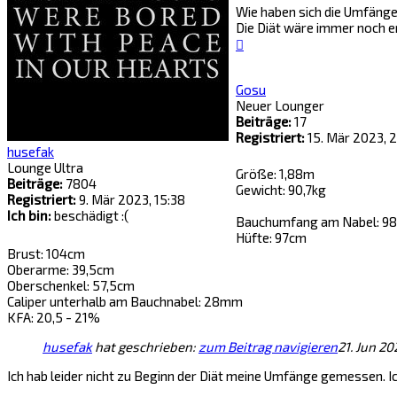
Wie haben sich die Umfänge
Die Diät wäre immer noch e
Nach
oben
Gosu
Neuer Lounger
Beiträge:
17
Registriert:
15. Mär 2023, 
husefak
Lounge Ultra
Größe: 1,88m
Beiträge:
7804
Gewicht: 90,7kg
Registriert:
9. Mär 2023, 15:38
Ich bin:
beschädigt :(
Bauchumfang am Nabel: 9
Hüfte: 97cm
Brust: 104cm
Oberarme: 39,5cm
Oberschenkel: 57,5cm
Caliper unterhalb am Bauchnabel: 28mm
KFA: 20,5 - 21%
husefak
hat geschrieben:
zum Beitrag navigieren
21. Jun 20
Ich hab leider nicht zu Beginn der Diät meine Umfänge gemessen. I