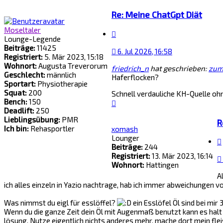
oben
Re: Meine ChatGpt Diät
Moseltaler
Zitat
Lounge-Legende
Beiträge:
11425
6. Jul 2026, 16:58
Registriert:
5. Mär 2023, 15:18
Wohnort:
Augusta Treverorum
friedrich_n
hat geschrieben:
zum 
Geschlecht:
männlich
Haferflocken?
Sportart:
Physiotherapie
Squat:
200
Schnell verdauliche KH-Quelle oh
Bench:
150
Nach
Deadlift:
250
oben
Lieblingsübung:
PMR
R
Ich bin:
Rehasportler
xomash
Lounger
Beiträge:
244
Registriert:
13. Mär 2023, 16:14
Wohnort:
Hattingen
A
ich alles einzeln in Yazio nachtrage, hab ich immer abweichungen 
Was nimmst du eigl für esslöffel?
ein Esslöfel Öl sind bei mir 
Wenn du die ganze Zeit dein Öl mit Augenmaß benutzt kann es halt 
lösung. Nutze eigentlich nichts anderes mehr. mache dort mein flei