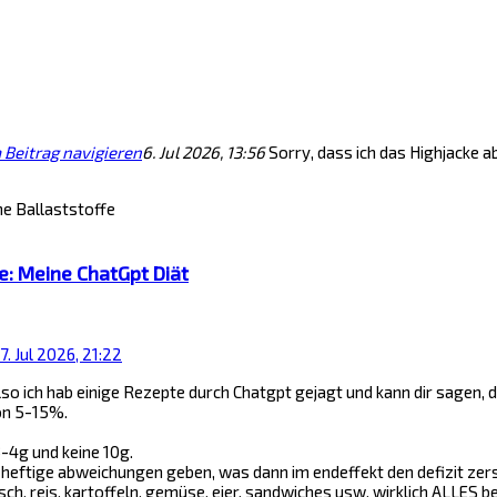
Beitrag navigieren
6. Jul 2026, 13:56
Sorry, dass ich das Highjacke ab
ne Ballaststoffe
e: Meine ChatGpt Diät
Zitat
7. Jul 2026, 21:22
lso ich hab einige Rezepte durch Chatgpt gejagt und kann dir sagen, 
von 5-15%.
3-4g und keine 10g.
heftige abweichungen geben, was dann im endeffekt den defizit zers
sch, reis, kartoffeln, gemüse, eier, sandwiches usw. wirklich ALLES b