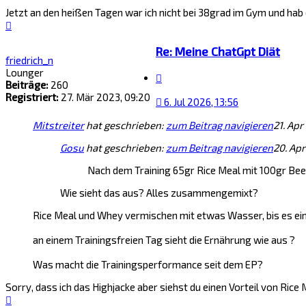
Jetzt an den heißen Tagen war ich nicht bei 38grad im Gym und hab 
Nach
oben
Re: Meine ChatGpt Diät
friedrich_n
Lounger
Zitat
Beiträge:
260
Registriert:
27. Mär 2023, 09:20
6. Jul 2026, 13:56
Mitstreiter
hat geschrieben:
zum Beitrag navigieren
21. Apr
Gosu
hat geschrieben:
zum Beitrag navigieren
20. Apr
Nach dem Training 65gr Rice Meal mit 100gr Be
Wie sieht das aus? Alles zusammengemixt?
Rice Meal und Whey vermischen mit etwas Wasser, bis es ein Bre
an einem Trainingsfreien Tag sieht die Ernährung wie aus ?
Was macht die Trainingsperformance seit dem EP?
Sorry, dass ich das Highjacke aber siehst du einen Vorteil von Rice
Nach