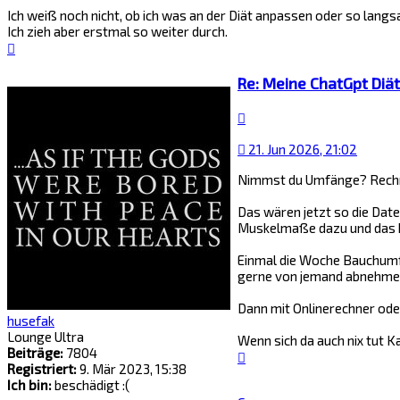
Ich weiß noch nicht, ob ich was an der Diät anpassen oder so langs
Ich zieh aber erstmal so weiter durch.
Nach
oben
Re: Meine ChatGpt Diät
Zitat
21. Jun 2026, 21:02
Nimmst du Umfänge? Rechn
Das wären jetzt so die Date
Muskelmaße dazu und das 
Einmal die Woche Bauchumfa
gerne von jemand abnehmen
Dann mit Onlinerechner od
husefak
Lounge Ultra
Wenn sich da auch nix tut K
Beiträge:
7804
Nach
Registriert:
9. Mär 2023, 15:38
oben
Ich bin:
beschädigt :(