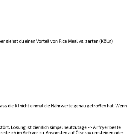
er siehst du einen Vorteil von Rice Meal vs. zarten (Kölln)
dass die KI nicht einmal die Nährwerte genau getroffen hat. Wenn
tört. Lösung ist ziemlich simpel heutzutage -> Airfryer beste
ereite ich im Airfryer zu. Ansonsten auf Ölspray umsteigen oder