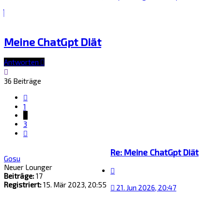
Meine ChatGpt Diät
Antworten
36 Beiträge
Vorherige
1
2
3
Nächste
Re: Meine ChatGpt Diät
Gosu
Neuer Lounger
Zitat
Beiträge:
17
Registriert:
15. Mär 2023, 20:55
21. Jun 2026, 20:47