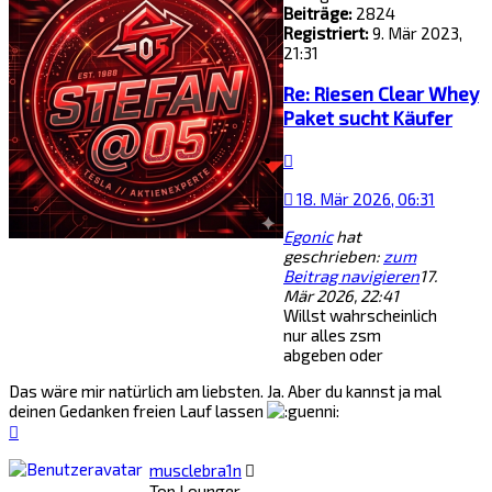
Beiträge:
2824
Registriert:
9. Mär 2023,
21:31
Re: Riesen Clear Whey
Paket sucht Käufer
Zitat
18. Mär 2026, 06:31
Egonic
hat
geschrieben:
zum
Beitrag navigieren
17.
Mär 2026, 22:41
Willst wahrscheinlich
nur alles zsm
abgeben oder
Das wäre mir natürlich am liebsten. Ja. Aber du kannst ja mal
deinen Gedanken freien Lauf lassen
Nach
oben
musclebra1n
Top Lounger