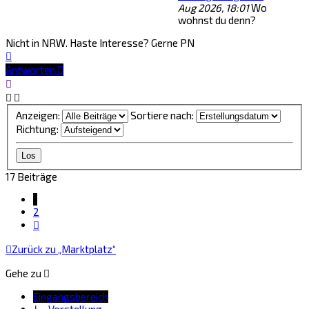
Aug 2026, 18:01
Wo
wohnst du denn?
Nicht in NRW. Haste Interesse? Gerne PN
Nach
oben
Antworten
Anzeigen:
Sortiere nach:
Richtung:
17 Beiträge
1
2
Nächste
Zurück zu „Marktplatz“
Gehe zu
Eingangsbereich