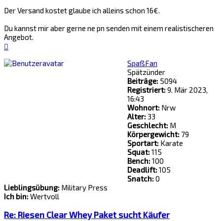
Mai
2026,
Der Versand kostet glaube ich alleins schon 16€.
17:42
80€
Du kannst mir aber gerne ne pn senden mit einem realistischeren
Angebot.
Lg
Nach
oben
SpaßFan
Spätzünder
Beiträge:
5094
Registriert:
9. Mär 2023,
16:43
Wohnort:
Nrw
Alter:
33
Geschlecht:
M
Körpergewicht:
79
Sportart:
Karate
Squat:
115
Bench:
100
Deadlift:
105
Snatch:
0
Lieblingsübung:
Military Press
Ich bin:
Wertvoll
Re: Riesen Clear Whey Paket sucht Käufer