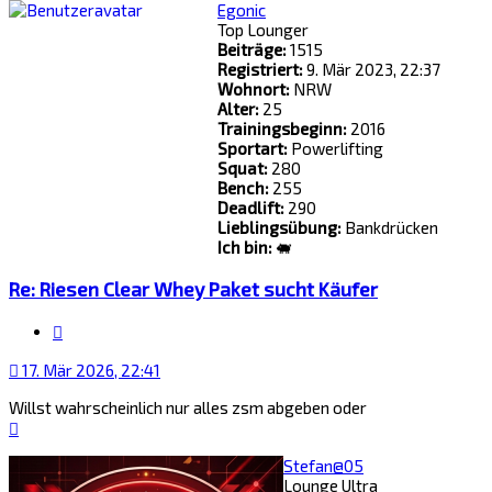
Egonic
Top Lounger
Beiträge:
1515
Registriert:
9. Mär 2023, 22:37
Wohnort:
NRW
Alter:
25
Trainingsbeginn:
2016
Sportart:
Powerlifting
Squat:
280
Bench:
255
Deadlift:
290
Lieblingsübung:
Bankdrücken
Ich bin:
🐖
Re: Riesen Clear Whey Paket sucht Käufer
Zitat
17. Mär 2026, 22:41
Willst wahrscheinlich nur alles zsm abgeben oder
Nach
oben
Stefan@05
Lounge Ultra