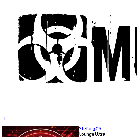
Nach
oben
Stefan@05
Lounge Ultra