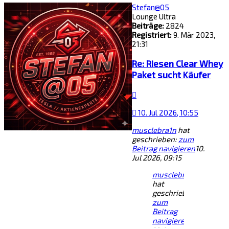
Stefan@05
Lounge Ultra
Beiträge:
2824
Registriert:
9. Mär 2023,
21:31
Re: Riesen Clear Whey
Paket sucht Käufer
Zitat
10. Jul 2026, 10:55
musclebra1n
hat
geschrieben:
zum
Beitrag navigieren
10.
Jul 2026, 09:15
musclebra1n
hat
geschrieben:
zum
Beitrag
navigieren
12.