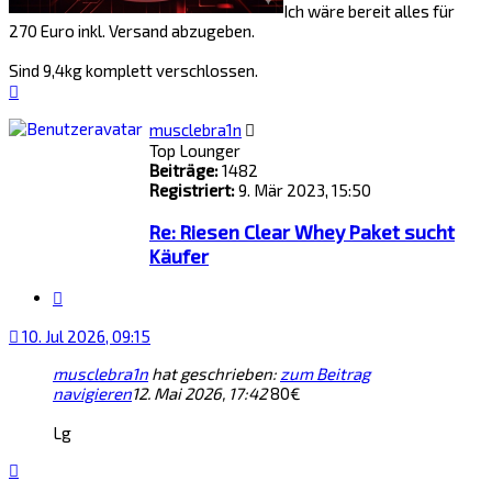
Ich wäre bereit alles für
270 Euro inkl. Versand abzugeben.
Sind 9,4kg komplett verschlossen.
Nach
oben
musclebra1n
Top Lounger
Beiträge:
1482
Registriert:
9. Mär 2023, 15:50
Re: Riesen Clear Whey Paket sucht
Käufer
Zitat
10. Jul 2026, 09:15
musclebra1n
hat geschrieben:
zum Beitrag
navigieren
12. Mai 2026, 17:42
80€
Lg
Nach
oben