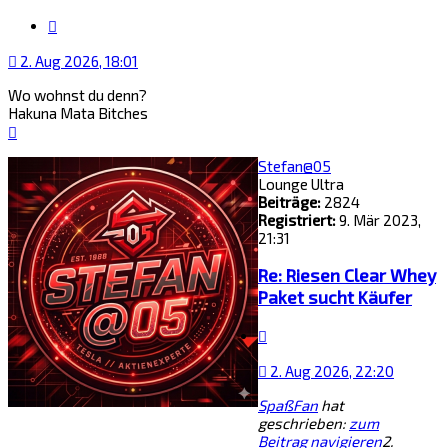
Zitat
2. Aug 2026, 18:01
Wo wohnst du denn?
Hakuna Mata Bitches
Nach
oben
Stefan@05
Lounge Ultra
Beiträge:
2824
Registriert:
9. Mär 2023,
21:31
Re: Riesen Clear Whey
Paket sucht Käufer
Zitat
2. Aug 2026, 22:20
SpaßFan
hat
geschrieben:
zum
Beitrag navigieren
2.