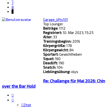
7
8
9
Garage_lifts101
Top Lounger
Beiträge:
1112
Registriert:
10. Mär 2023, 15:25
Alter:
33
Trainingsbeginn:
2016
Körpergröße:
178
Körpergewicht:
84
Sportart:
Gewichtheben
Squat:
160
Deadlift:
190
Snatch:
104
Lieblingsübung:
olys
Re: Challenge für Mai 2026: Chin
over the Bar Hold
Zitat
Zitat