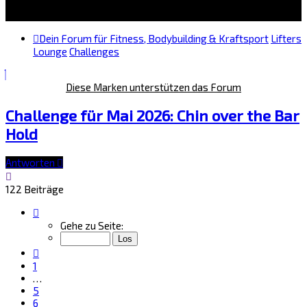
Dein Forum für Fitness, Bodybuilding & Kraftsport
Lifters
Lounge
Challenges
Diese Marken unterstützen das Forum
Challenge für Mai 2026: Chin over the Bar
Hold
Antworten
122 Beiträge
Seite
9
Gehe zu Seite:
von
9
Vorherige
1
…
5
6