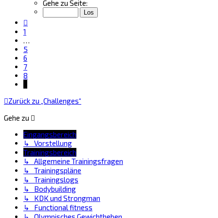
9
Gehe zu Seite:
von
9
Vorherige
1
…
5
6
7
8
9
Zurück zu „Challenges“
Gehe zu
Eingangsbereich
↳ Vorstellung
Trainingsbereich
↳ Allgemeine Trainingsfragen
↳ Trainingspläne
↳ Trainingslogs
↳ Bodybuilding
↳ KDK und Strongman
↳ Functional fitness
↳ Olympisches Gewichtheben