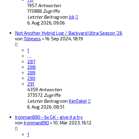
1957
Antworten
115988
Zugriffe
Letzter Beitrag
von
Jck
6. Aug 2026, 09:06
Not Another Hybrid Log / Backyard Ultra Season '26
von
Tobeass
»
16. Sep 2024, 18:19
1
…
287
288
289
290
291
4359
Antworten
373572
Zugriffe
Letzter Beitrag
von
KenTakel
6. Aug 2026, 08:51
Ironman890 - 6x GK - give it a try
von
Ironman890
»
10. Mär 2023, 16:12
1