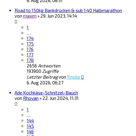
6. Aug 2026, 06:31
Road to 150kg Bankdrücken & sub 1:40 Halbmarathon
von
maxim
»
29. Jun 2023, 14:14
1
…
174
175
176
177
178
2656
Antworten
193900
Zugriffe
Letzter Beitrag
von
Knolle
6. Aug 2026, 06:27
Ade Kochkäse-Schnitzel-Bauch
von
Rhovan
»
22. Jun 2024, 11:31
1
…
144
145
146