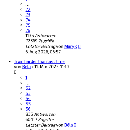
…
72
73
74
75
76
1135
Antworten
72369
Zugriffe
Letzter Beitrag
von
MaryK
6. Aug 2026, 06:57
Train harder than last time
von
Béla
»
11. Mär 2023, 11:19
1
…
52
53
54
55
56
835
Antworten
60417
Zugriffe
Letzter Beitrag
von
Béla