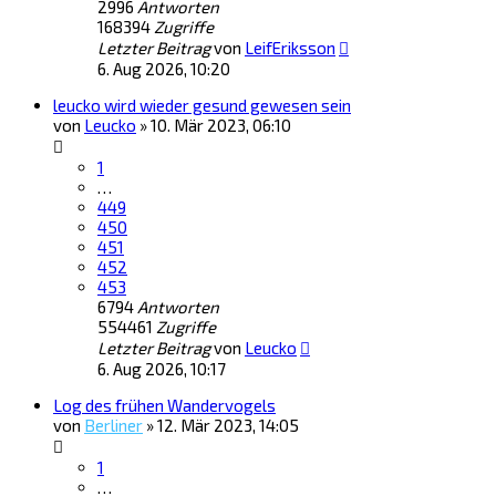
2996
Antworten
168394
Zugriffe
Letzter Beitrag
von
LeifEriksson
6. Aug 2026, 10:20
leucko wird wieder gesund gewesen sein
von
Leucko
»
10. Mär 2023, 06:10
1
…
449
450
451
452
453
6794
Antworten
554461
Zugriffe
Letzter Beitrag
von
Leucko
6. Aug 2026, 10:17
Log des frühen Wandervogels
von
Berliner
»
12. Mär 2023, 14:05
1
…