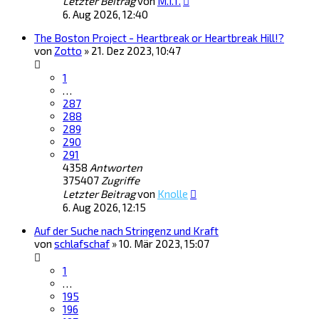
Letzter Beitrag
von
M.I.T.
6. Aug 2026, 12:40
The Boston Project - Heartbreak or Heartbreak Hill!?
von
Zotto
»
21. Dez 2023, 10:47
1
…
287
288
289
290
291
4358
Antworten
375407
Zugriffe
Letzter Beitrag
von
Knolle
6. Aug 2026, 12:15
Auf der Suche nach Stringenz und Kraft
von
schlafschaf
»
10. Mär 2023, 15:07
1
…
195
196