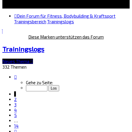
Dein Forum für Fitness, Bodybuilding & Kraftsport
Trainingsbereich
Trainingslogs
Diese Marken unterstützen das Forum
Trainingslogs
Neues Thema
332 Themen
Seite
1
Gehe zu Seite:
von
14
1
2
3
4
5
…
14
Nächste