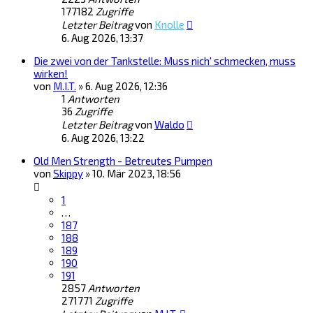
177182
Zugriffe
Letzter Beitrag
von
Knolle
6. Aug 2026, 13:37
Die zwei von der Tankstelle: Muss nich' schmecken, muss
wirken!
von
M.I.T.
»
6. Aug 2026, 12:36
1
Antworten
36
Zugriffe
Letzter Beitrag
von
Waldo
6. Aug 2026, 13:22
Old Men Strength - Betreutes Pumpen
von
Skippy
»
10. Mär 2023, 18:56
1
…
187
188
189
190
191
2857
Antworten
271771
Zugriffe