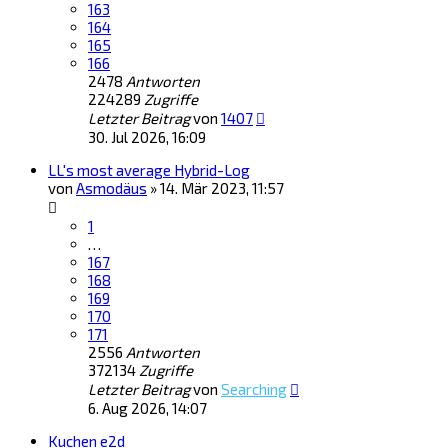
163
164
165
166
2478
Antworten
224289
Zugriffe
Letzter Beitrag
von
1407
30. Jul 2026, 16:09
LL's most average Hybrid-Log
von
Asmodäus
»
14. Mär 2023, 11:57
1
…
167
168
169
170
171
2556
Antworten
372134
Zugriffe
Letzter Beitrag
von
Searching
6. Aug 2026, 14:07
Kuchen e2d