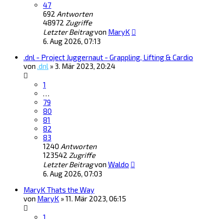
47
692
Antworten
48972
Zugriffe
Letzter Beitrag
von
MaryK
6. Aug 2026, 07:13
.dnl - Project Juggernaut - Grappling, Lifting & Cardio
von
.dnl
»
3. Mär 2023, 20:24
1
…
79
80
81
82
83
1240
Antworten
123542
Zugriffe
Letzter Beitrag
von
Waldo
6. Aug 2026, 07:03
MaryK Thats the Way
von
MaryK
»
11. Mär 2023, 06:15
1