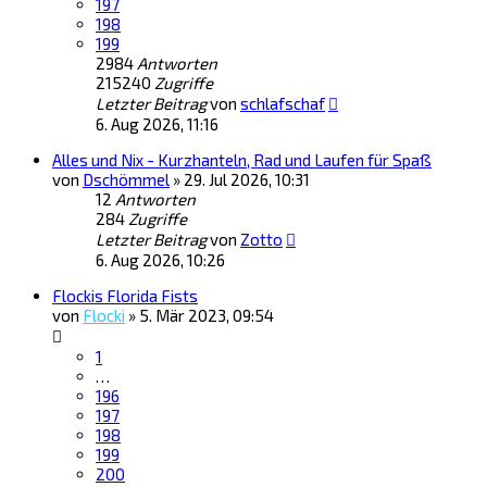
197
198
199
2984
Antworten
215240
Zugriffe
Letzter Beitrag
von
schlafschaf
6. Aug 2026, 11:16
Alles und Nix - Kurzhanteln, Rad und Laufen für Spaß
von
Dschömmel
»
29. Jul 2026, 10:31
12
Antworten
284
Zugriffe
Letzter Beitrag
von
Zotto
6. Aug 2026, 10:26
Flockis Florida Fists
von
Flocki
»
5. Mär 2023, 09:54
1
…
196
197
198
199
200