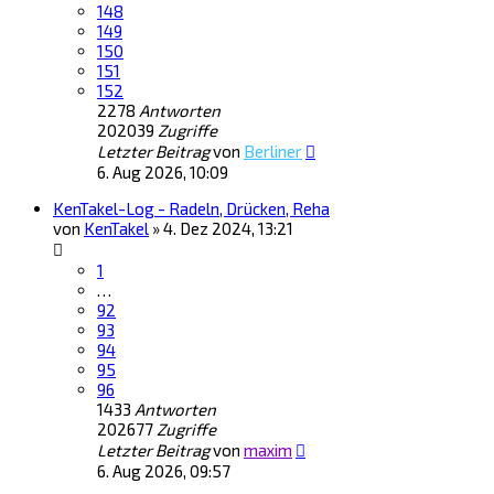
148
149
150
151
152
2278
Antworten
202039
Zugriffe
Letzter Beitrag
von
Berliner
6. Aug 2026, 10:09
KenTakel-Log - Radeln, Drücken, Reha
von
KenTakel
»
4. Dez 2024, 13:21
1
…
92
93
94
95
96
1433
Antworten
202677
Zugriffe
Letzter Beitrag
von
maxim
6. Aug 2026, 09:57