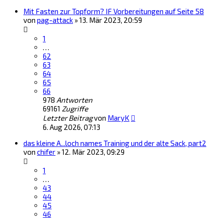
Mit Fasten zur Topform? IF Vorbereitungen auf Seite 58
von
pag-attack
»
13. Mär 2023, 20:59
1
…
62
63
64
65
66
978
Antworten
69161
Zugriffe
Letzter Beitrag
von
MaryK
6. Aug 2026, 07:13
das kleine A...loch names Training und der alte Sack, part2
von
chifer
»
12. Mär 2023, 09:29
1
…
43
44
45
46