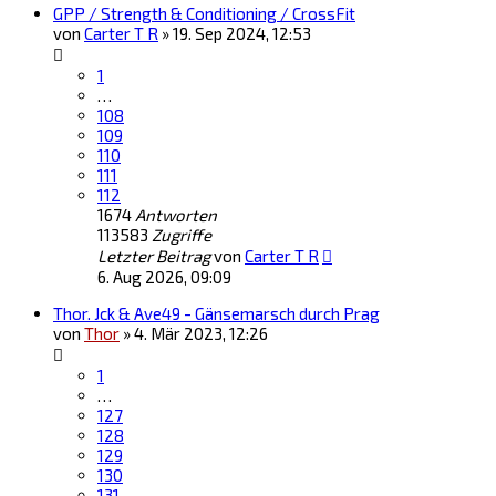
GPP / Strength & Conditioning / CrossFit
von
Carter T R
»
19. Sep 2024, 12:53
1
…
108
109
110
111
112
1674
Antworten
113583
Zugriffe
Letzter Beitrag
von
Carter T R
6. Aug 2026, 09:09
Thor. Jck & Ave49 - Gänsemarsch durch Prag
von
Thor
»
4. Mär 2023, 12:26
1
…
127
128
129
130
131