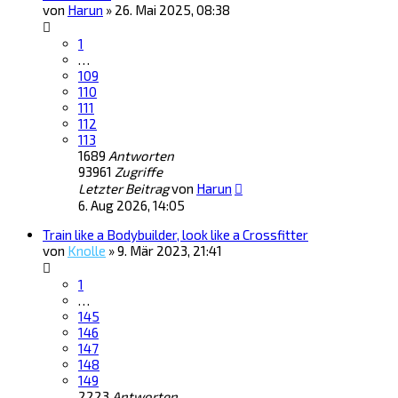
von
Harun
»
26. Mai 2025, 08:38
1
…
109
110
111
112
113
1689
Antworten
93961
Zugriffe
Letzter Beitrag
von
Harun
6. Aug 2026, 14:05
Train like a Bodybuilder, look like a Crossfitter
von
Knolle
»
9. Mär 2023, 21:41
1
…
145
146
147
148
149
2223
Antworten