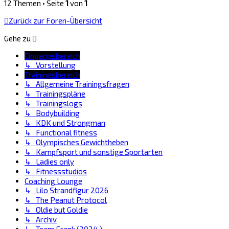
12 Themen • Seite
1
von
1
Zurück zur Foren-Übersicht
Gehe zu
Eingangsbereich
↳ Vorstellung
Trainingsbereich
↳ Allgemeine Trainingsfragen
↳ Trainingspläne
↳ Trainingslogs
↳ Bodybuilding
↳ KDK und Strongman
↳ Functional fitness
↳ Olympisches Gewichtheben
↳ Kampfsport und sonstige Sportarten
↳ Ladies only
↳ Fitnessstudios
Coaching Lounge
↳ Lilo Strandfigur 2026
↳ The Peanut Protocol
↳ Oldie but Goldie
↳ Archiv
↳ Team Frank (2024 )