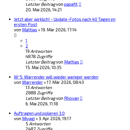
Letzter Beitrag
von
papafit
20. Mai 2026, 14:21
Jetzt aber wirklich! - Update-Fotos nach 40 Tagen im
ersten Post
von
Mattias
»
19. Mär 2026, 17:14
1
2
19
Antworten
4878
Zugriffe
Letzter Beitrag
von
Mattias
15. Mai 2026, 10:35
W^5: Warrender will wieder weniger werden
von
Warrender
»
17. Mär 2026, 08:43
13
Antworten
2888
Zugriffe
Letzter Beitrag
von
Rhovan
6. Mai 2026, 11:18
Auftragen und polieren 3.0
von
Miyagi
»
3. Apr 2026, 19:17
5
Antworten
2487
Zugriffe