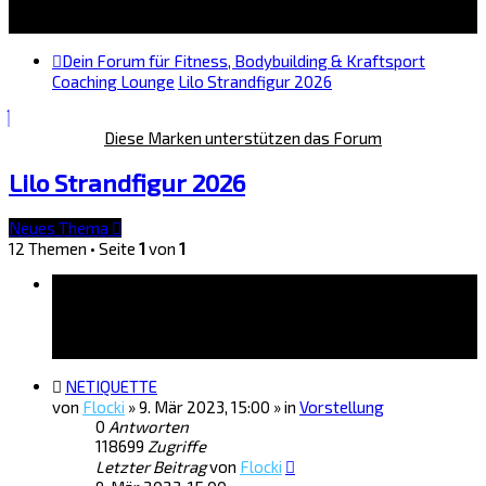
Dein Forum für Fitness, Bodybuilding & Kraftsport
Coaching Lounge
Lilo Strandfigur 2026
Diese Marken unterstützen das Forum
Lilo Strandfigur 2026
Neues Thema
12 Themen • Seite
1
von
1
Bekanntmachungen
NETIQUETTE
von
Flocki
»
9. Mär 2023, 15:00
» in
Vorstellung
0
Antworten
118699
Zugriffe
Letzter Beitrag
von
Flocki