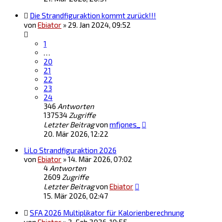
Die Strandfiguraktion kommt zurück!!!
von
Ebiator
»
29. Jan 2024, 09:52
1
…
20
21
22
23
24
346
Antworten
137534
Zugriffe
Letzter Beitrag
von
mfjones_
20. Mär 2026, 12:22
LiLo Strandfiguraktion 2026
von
Ebiator
»
14. Mär 2026, 07:02
4
Antworten
2609
Zugriffe
Letzter Beitrag
von
Ebiator
15. Mär 2026, 02:47
SFA 2026 Multiplikator für Kalorienberechnung