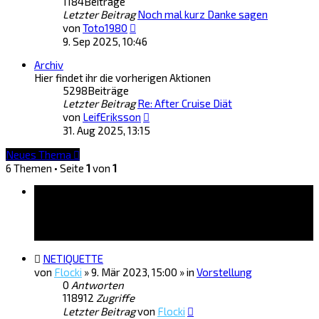
1184
Beiträge
Letzter Beitrag
Noch mal kurz Danke sagen
Neuester
von
Toto1980
Beitrag
9. Sep 2025, 10:46
Archiv
Hier findet ihr die vorherigen Aktionen
5298
Beiträge
Letzter Beitrag
Re: After Cruise Diät
Neuester
von
LeifEriksson
Beitrag
31. Aug 2025, 13:15
Neues Thema
6 Themen • Seite
1
von
1
Bekanntmachungen
NETIQUETTE
von
Flocki
»
9. Mär 2023, 15:00
» in
Vorstellung
0
Antworten
118912
Zugriffe
Letzter Beitrag
von
Flocki