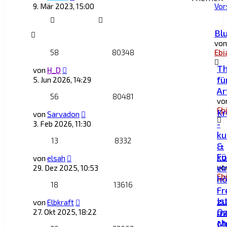
9. Mär 2023, 15:00
Vor
Blu
von
58
80348
Ebi
T
von
H_D
fü
5. Jun 2026, 14:29
Ar
56
80481
vo
Eb
Kr
von
Sarvadon
-
3. Feb 2026, 11:30
ku
13
8332
&
Fü
k
von
elsah
ei
vo
29. Dez 2025, 10:53
Eb
hö
18
13616
Fr
Is
zu
von
Elbkraft
O
m
27. Okt 2025, 18:22
ch
Mu