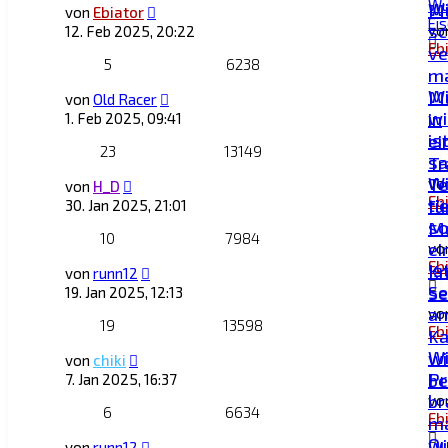
Wu
W
Mu
von
Ebiator
Ei
sc
vo
12. Feb 2025, 20:22
Eb
ve
5
6238
m
W
M
von
Old Racer
wi
in
1. Feb 2025, 09:41
is
ei
23
13149
sa
Tr
W
Te
vo
von
H_D
Eb
ti
fü
30. Jan 2025, 21:01
so
Mu
10
7984
ei
vo
Eb
Is
Kn
von
runn12
Se
se
19. Jan 2025, 12:13
a
vo
19
13598
Eb
Ka
Wi
wi
von
chiki
Pr
be
7. Jan 2025, 16:37
br
vo
6
6634
Eb
m
Q
wi
von
runn12