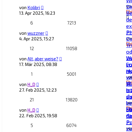
Wi
Di
vo
von
Kolibri
Eb
Be
13. Apr 2025, 16:23
de
6
7213
ex
Pr
P
von
wuzzner
Ov
vo
4. Apr 2025, 15:27
Eb
Tr
12
11058
od
W
In
von
Alt, aber weise?
Fr
v
17. Mär 2025, 08:38
ni
Hy
1
5001
wi
vo
Eb
W
M
von
H_D
is
tr
27. Feb 2025, 12:23
di
so
21
13820
be
vo
Eb
Fü
St
von
H_D
de
fü
22. Feb 2025, 19:58
P
Pr
5
6074
zu
vo