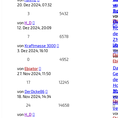
va
➔
20. Dez 2024, 07:32
Bo
Re
3
5432
vo
vo
Eb
Wu
Di
von
H_D
Ei
Ro
12. Dez 2024, 20:09
de
7
6578
Z
Üb
im
von
Kraftmasse 3000
vo
Tr
3. Dez 2024, 16:10
Eb
vo
0
4952
Eb
D
von
Ebiator
Ge
27. Nov 2024, 11:50
de
17
12245
Ho
M
B
von
DerDicke86
eu
vo
18. Nov 2024, 14:34
Eb
ni
24
14658
ve
vo
von
H_D
Eb