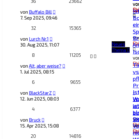
36
23662
vo
vo
Eb
Eb
Is
von
Buffalo Bill
Bo
7. Sep 2025, 09:46
ei
32
15365
Sp
Br
vo
von
Lurch Nr.1
Eb
Neues
An
30. Aug 2025, 11:07
Thema
Is
8
11205
vo
Eb
Ti
von
Alt, aber weise?
vs
1. Jul 2025, 08:15
pf
6
9655
Pr
Is
-
von
BlackStarZ
V
W
12. Jun 2025, 08:03
wi
is
4
6377
al
be
Di
In
vo
von
Bruck
Eb
Vo
vo
15. Apr 2025, 15:08
Eb
ni
20
14816