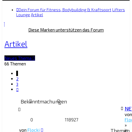
Dein Forum für Fitness, Bodybuilding & Kraftsport
Lifters
Lounge
Artikel
Diese Marken unterstützen das Forum
Artikel
Neues Thema
66 Themen
1
2
3
Nächste
Bekanntmachungen
NE
von
0
118927
Flo
»
von
Flocki
Themen
in