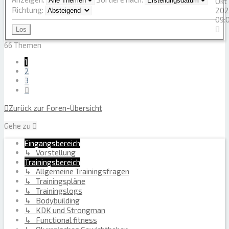
Okt
Richtung:
202
09:
66 Themen
1
2
3
Nächste
Zurück zur Foren-Übersicht
Gehe zu
Eingangsbereich
↳ Vorstellung
Trainingsbereich
↳ Allgemeine Trainingsfragen
↳ Trainingspläne
↳ Trainingslogs
↳ Bodybuilding
↳ KDK und Strongman
↳ Functional fitness