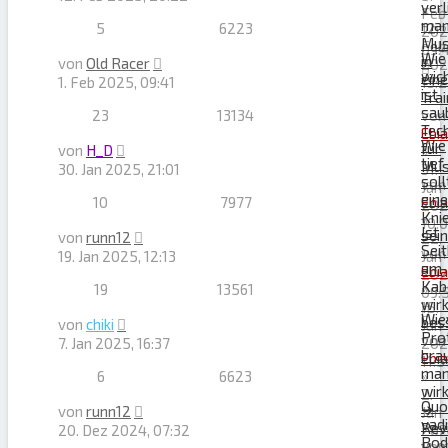
verl
»
Feb
ma
5
6223
12.
202
Mus
Feb
09:
Wie
in
von
Old Racer
202
wic
eine
1. Feb 2025, 09:41
13:
ist
Tra
sau
23
13134
von
Tec
Ebi
Wie
für
von
H_D
»
tief
Mus
30. Jan 2025, 21:01
31.
soll
von
Jan
eine
10
7977
Ebi
202
Kni
»
10:
Ist
sei
von
runn12
22.
Sei
von
19. Jan 2025, 12:13
Jan
am
Ebi
202
Kab
19
13561
»
09:
wirk
15.
Wie
bes
von
chiki
Jan
Pro
von
7. Jan 2025, 16:37
202
bra
Ebi
11:5
ma
6
6623
»
wirk
2.
Quo
➔
von
runn12
Jan
vadi
Rev
20. Dez 2024, 07:32
202
Bod
von