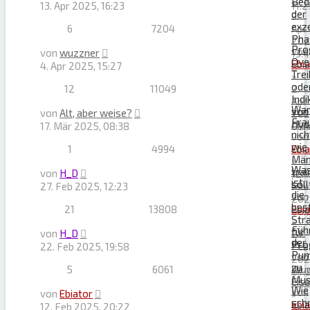
Bed
»
13. Apr 2025, 16:23
11:2
der
9.
exz
6
7204
Apr
Pha
202
Pro
von
von
wuzzner
13:
Ove
Ebi
4. Apr 2025, 15:27
Trei
»
ode
12
11049
2.
Indi
Apr
Wa
von
von
Alt, aber weise?
202
Fra
Hyp
17. Mär 2025, 08:38
08:
nich
von
wie
1
4994
Ebi
Män
»
Wa
trai
von
H_D
12.
ist
soll
27. Feb 2025, 12:23
Mär
die
von
202
bes
21
13808
Ebi
08:
Str
»
Füh
für
von
H_D
27.
der
Pro
22. Feb 2025, 19:58
Feb
Pu
von
202
zu
5
6061
Wuc
07:
Mus
Eis
Wie
von
von
Ebiator
»
schn
Ebi
12. Feb 2025, 20:22
5.