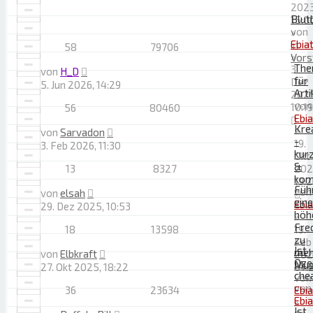
2023
Blutb
15:0
von
»
Ebia
in
58
79706
»
Vors
The
3.
von
H_D
für
Dez
5. Jun 2026, 14:29
Arti
2025
von
10:19
56
80460
Ebi
Kre
»
von
Sarvadon
-
19.
3. Feb 2026, 11:30
kur
Okt
&
13
8327
202
kom
19:
Füh
von
von
elsah
eine
Ebi
29. Dez 2025, 10:53
höh
»
Fre
18
13598
19.
zu
Feb
Ist
meh
von
Elbkraft
202
Oze
Mus
27. Okt 2025, 18:22
07:
che
von
von
36
23634
Ebi
Ebi
»
Ist