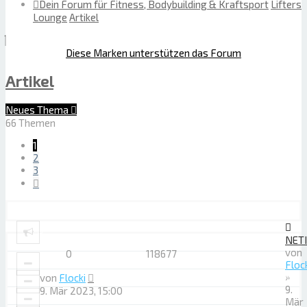
Dein Forum für Fitness, Bodybuilding & Kraftsport
Lifters
Lounge
Artikel
Diese Marken unterstützen das Forum
Artikel
Neues Thema
66 Themen
1
2
3
Nächste
Bekanntmachungen
NET
von
0
118677
Floc
»
von
Flocki
Themen
9.
9. Mär 2023, 15:00
Mär