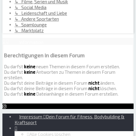
↳ Filme, Serien und Musik
↳ Social Media
↳ Leidenschaft und Liebe
↳ Andere Sportarten
↳ Spamlounge
↳ Marktplatz
Information
Berechtigungen in diesem Forum
Du darfst
keine
neuen Themen in diesem Forum erstellen.
Du darfst
keine
Antworten zu Themen in diesem Forum
erstellen.
Du darfst deine Beiträge in diesem Forum
nicht
ändern.
Du darfst deine Beiträge in diesem Forum
nicht
löschen.
Du darfst
keine
Dateianhänge in diesem Forum erstellen.
Impressum
Dein Forum für Fitness, Bodybuilding &
Kraftsport
Alle Cookies löschen