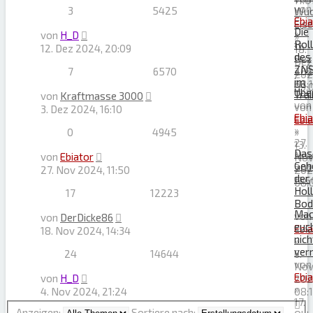
11:0
von
3
5425
Wuc
Ebi
Eis
Die
»
von
H_D
»
Rol
11.
12. Dez 2024, 20:09
18.
des
Dez
Dez
ZN
7
6570
202
202
im
08:
09:
Übe
Trai
von
Kraftmasse 3000
von
von
3. Dez 2024, 16:10
Ebi
Ebi
»
0
4945
»
27.
13.
Das
No
von
Ebiator
No
Geh
202
27. Nov 2024, 11:50
202
der
11:5
08:
Hol
17
12223
Bod
Mac
von
von
DerDicke86
euc
Ebi
18. Nov 2024, 14:34
nich
»
ver
24
14644
6.
von
No
Ebi
von
H_D
202
»
4. Nov 2024, 21:24
08:
17.
Anzeigen:
Sortiere nach: