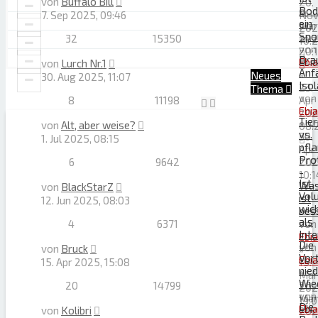
»
von
Buffalo Bill
20.
Bod
8.
7. Sep 2025, 09:46
No
ein
Mär
202
Spo
32
15350
202
10:2
von
20:
Bra
Ebi
von
Lurch Nr.1
Anf
»
Neues
30. Aug 2025, 11:07
Iso
23.
Thema
von
8
11198
Apr
Ebi
202
Tie
»
von
Alt, aber weise?
08:
vs.
30.
1. Jul 2025, 08:15
pfla
Apr
Pro
6
9642
202
-
10:1
Ist
Wa
von
BlackStarZ
Vol
ist
12. Jun 2025, 08:03
wic
bes
als
4
6371
von
Inte
Ebi
Die
von
von
Bruck
»
Vort
Ebi
15. Apr 2025, 15:08
15.
nied
»
Mai
Wie
20
14799
20.
202
von
Mär
19:0
Die
Ebi
von
Kolibri
202