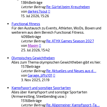
1384
Beiträge
Letzter Beitrag
Re: Gürtel beim Kreuzheben
Neuester
von
darkes7soul
Beitrag
15. Jul 2026, 15:26
Functional fitness
Für den Austausch zu Events, Athleten, WoDs, Boxen und
weiterem aus dem Bereich Functional Fitness.
409
Beiträge
Letzter Beitrag
Re: ATHX Games Season 2027
Neuester
von
Maxim
Beitrag
25. Jul 2026, 15:42
Olympisches Gewichtheben
Alles zum Thema olympischen Gewichtheben gibt es hier.
157
Beiträge
Letzter Beitrag
Re: Aktuelles und Neues aus d…
Neuester
von
Garage_lifts101
Beitrag
3. Nov 2025, 21:19
Kampfsport und sonstige Sportarten
Alles über Kampfsport und sonstige Sportarten
(Armwrestling, Steelbending usw.)
1516
Beiträge
Letzter Beitrag
Re: Allgemeiner Kampfsport-Ta…