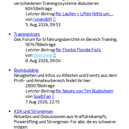
verschiedenen Trainingssysteme diskutieren
6045
Beiträge
Letzter Beitrag
Re: Laufen + Liften (bitte um…
Neuester
von
runandlift
Beitrag
5. Aug 2026, 09:53
Trainingslogs
Das Forum für Erfahrungsberichte im Bereich Training.
187479
Beiträge
Letzter Beitrag
Re: Flockis Florida Fists
Neuester
von
Searching
Beitrag
8. Aug 2026, 09:04
Bodybuilding
Neuigkeiten und Infos zu Athleten und Events aus dem
Profi- und Amateurbereich findet ihr hier.
28007
Beiträge
Letzter Beitrag
Re: Neues von Tim Budesheim
Neuester
von
SpaßFan
Beitrag
7. Aug 2026, 22:15
KDK und Strongman
Aktuelles und Diskussionen aus Kraftdreikampfs,
Powerlifting und Strongman. Für alle, die es schwerer
mögen.