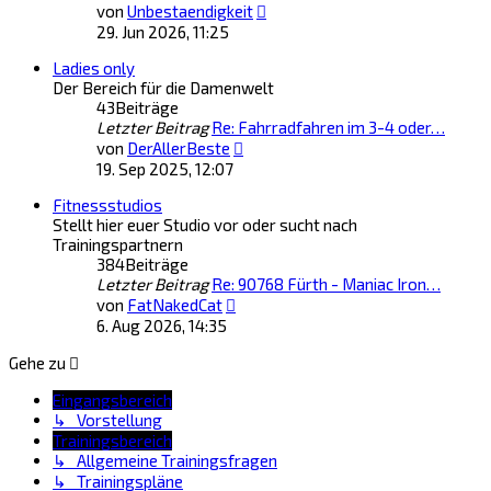
Neuester
von
Unbestaendigkeit
Beitrag
29. Jun 2026, 11:25
Ladies only
Der Bereich für die Damenwelt
43
Beiträge
Letzter Beitrag
Re: Fahrradfahren im 3-4 oder…
Neuester
von
DerAllerBeste
Beitrag
19. Sep 2025, 12:07
Fitnessstudios
Stellt hier euer Studio vor oder sucht nach
Trainingspartnern
384
Beiträge
Letzter Beitrag
Re: 90768 Fürth - Maniac Iron…
Neuester
von
FatNakedCat
Beitrag
6. Aug 2026, 14:35
Gehe zu
Eingangsbereich
↳ Vorstellung
Trainingsbereich
↳ Allgemeine Trainingsfragen
↳ Trainingspläne