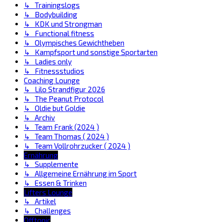
↳ Trainingslogs
↳ Bodybuilding
↳ KDK und Strongman
↳ Functional fitness
↳ Olympisches Gewichtheben
↳ Kampfsport und sonstige Sportarten
↳ Ladies only
↳ Fitnessstudios
Coaching Lounge
↳ Lilo Strandfigur 2026
↳ The Peanut Protocol
↳ Oldie but Goldie
↳ Archiv
↳ Team Frank (2024 )
↳ Team Thomas ( 2024 )
↳ Team Vollrohrzucker ( 2024 )
Ernährung
↳ Supplemente
↳ Allgemeine Ernährung im Sport
↳ Essen & Trinken
Lifters Lounge
↳ Artikel
↳ Challenges
Offtopic