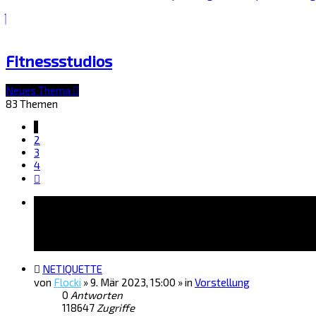
Fitnessstudios
Neues Thema
83 Themen
1
2
3
4
Nächste
Bekanntmachungen
NETIQUETTE
von
Flocki
»
9. Mär 2023, 15:00
» in
Vorstellung
0
Antworten
118647
Zugriffe