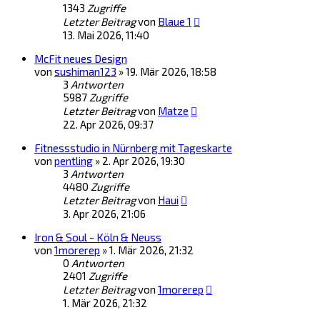
1343
Zugriffe
Letzter Beitrag
von
Blaue 1
13. Mai 2026, 11:40
McFit neues Design
von
sushiman123
»
19. Mär 2026, 18:58
3
Antworten
5987
Zugriffe
Letzter Beitrag
von
Matze
22. Apr 2026, 09:37
Fitnessstudio in Nürnberg mit Tageskarte
von
pentling
»
2. Apr 2026, 19:30
3
Antworten
4480
Zugriffe
Letzter Beitrag
von
Haui
3. Apr 2026, 21:06
Iron & Soul - Köln & Neuss
von
1morerep
»
1. Mär 2026, 21:32
0
Antworten
2401
Zugriffe
Letzter Beitrag
von
1morerep
1. Mär 2026, 21:32