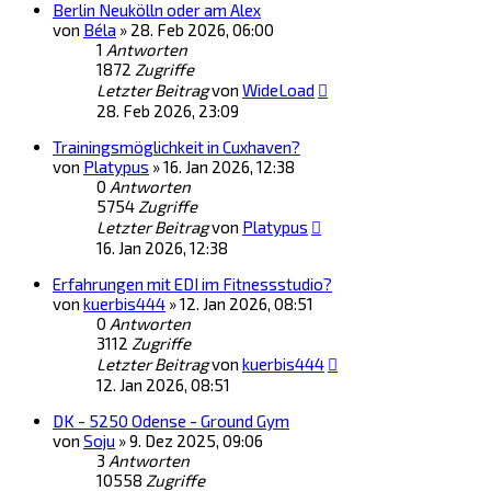
Berlin Neukölln oder am Alex
von
Béla
»
28. Feb 2026, 06:00
1
Antworten
1872
Zugriffe
Letzter Beitrag
von
WideLoad
28. Feb 2026, 23:09
Trainingsmöglichkeit in Cuxhaven?
von
Platypus
»
16. Jan 2026, 12:38
0
Antworten
5754
Zugriffe
Letzter Beitrag
von
Platypus
16. Jan 2026, 12:38
Erfahrungen mit EDI im Fitnessstudio?
von
kuerbis444
»
12. Jan 2026, 08:51
0
Antworten
3112
Zugriffe
Letzter Beitrag
von
kuerbis444
12. Jan 2026, 08:51
DK - 5250 Odense - Ground Gym
von
Soju
»
9. Dez 2025, 09:06
3
Antworten
10558
Zugriffe