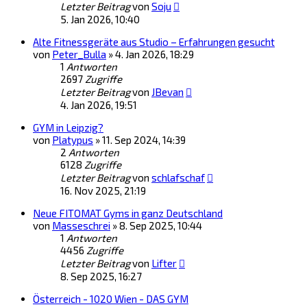
Letzter Beitrag
von
Soju
5. Jan 2026, 10:40
Alte Fitnessgeräte aus Studio – Erfahrungen gesucht
von
Peter_Bulla
»
4. Jan 2026, 18:29
1
Antworten
2697
Zugriffe
Letzter Beitrag
von
JBevan
4. Jan 2026, 19:51
GYM in Leipzig?
von
Platypus
»
11. Sep 2024, 14:39
2
Antworten
6128
Zugriffe
Letzter Beitrag
von
schlafschaf
16. Nov 2025, 21:19
Neue FITOMAT Gyms in ganz Deutschland
von
Masseschrei
»
8. Sep 2025, 10:44
1
Antworten
4456
Zugriffe
Letzter Beitrag
von
Lifter
8. Sep 2025, 16:27
Österreich - 1020 Wien - DAS GYM