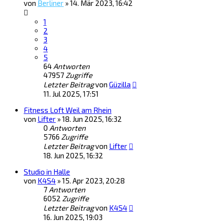
von
Berliner
»
14. Mär 2023, 16:42
1
2
3
4
5
64
Antworten
47957
Zugriffe
Letzter Beitrag
von
Güzilla
11. Jul 2025, 17:51
Fitness Loft Weil am Rhein
von
Lifter
»
18. Jun 2025, 16:32
0
Antworten
5766
Zugriffe
Letzter Beitrag
von
Lifter
18. Jun 2025, 16:32
Studio in Halle
von
K4S4
»
15. Apr 2023, 20:28
7
Antworten
6052
Zugriffe
Letzter Beitrag
von
K4S4
16. Jun 2025, 19:03