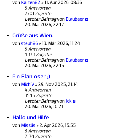
von
Kaizen82
»
11. Apr 2026, 08:36
5
Antworten
2701
Zugriffe
Letzter Beitrag
von
Blaubaer
20. Mai 2026, 22:17
Grüße aus Wien.
von
steph86
»
13. Mär 2026, 11:24
5
Antworten
4373
Zugriffe
Letzter Beitrag
von
Blaubaer
20. Mai 2026, 22:15
Ein Planloser ;)
von
MichiV
»
29. Nov 2025, 21:14
4
Antworten
3546
Zugriffe
Letzter Beitrag
von
Jck
20. Mai 2026, 10:21
Hallo und Hilfe
von
Misslis
»
2. Apr 2026, 15:55
3
Antworten
2174
Zugriffe