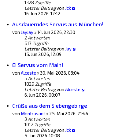
1328
Zugriffe
Letzter Beitrag
von
Jck
16. Jun 2026, 12:12
Ausdauerndes Servus aus München!
von
JayJay
»
14. Jun 2026, 22:30
2
Antworten
617
Zugriffe
Letzter Beitrag
von
Jay
15. Jun 2026, 12:09
Ei Servus vom Main!
von
Alceste
»
30. Mai 2026, 03:04
5
Antworten
1829
Zugriffe
Letzter Beitrag
von
Alceste
6. Jun 2026, 00:07
Grüße aus dem Siebengebirge
von
Montravant
»
25. Mai 2026, 21:46
3
Antworten
1012
Zugriffe
Letzter Beitrag
von
Jck
5. Jun 2026, 10:08