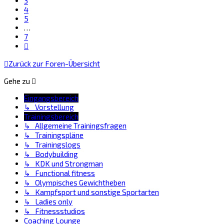
3
4
5
…
7
Nächste
Zurück zur Foren-Übersicht
Gehe zu
Eingangsbereich
↳ Vorstellung
Trainingsbereich
↳ Allgemeine Trainingsfragen
↳ Trainingspläne
↳ Trainingslogs
↳ Bodybuilding
↳ KDK und Strongman
↳ Functional fitness
↳ Olympisches Gewichtheben
↳ Kampfsport und sonstige Sportarten
↳ Ladies only
↳ Fitnessstudios
Coaching Lounge