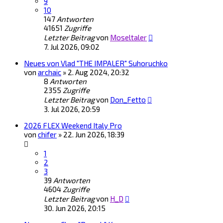
9
10
147
Antworten
41651
Zugriffe
Letzter Beitrag
von
Moseltaler
7. Jul 2026, 09:02
Neues von Vlad "THE IMPALER" Suhoruchko
von
archaic
»
2. Aug 2024, 20:32
8
Antworten
2355
Zugriffe
Letzter Beitrag
von
Don_Fetto
3. Jul 2026, 20:59
2026 FLEX Weekend Italy Pro
von
chifer
»
22. Jun 2026, 18:39
1
2
3
39
Antworten
4604
Zugriffe
Letzter Beitrag
von
H_D
30. Jun 2026, 20:15