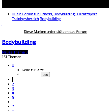
Dein Forum für Fitness, Bodybuilding & Kraftsport
Trainingsbereich
Bodybuilding
Diese Marken unterstützen das Forum
Bodybuilding
Neues Thema
151 Themen
Seite
1
Gehe zu Seite:
von
7
1
2
3
4
5
…
7
Nächste