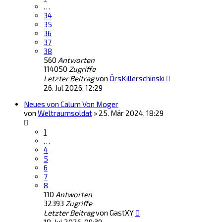
…
34
35
36
37
38
560
Antworten
114050
Zugriffe
Letzter Beitrag
von
ÖrsKillerschinski
26. Jul 2026, 12:29
Neues von Calum Von Moger
von
Weltraumsoldat
»
25. Mär 2024, 18:29
1
…
4
5
6
7
8
110
Antworten
32393
Zugriffe
Letzter Beitrag
von
GastXY