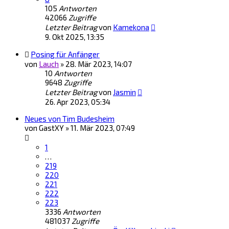
105
Antworten
42066
Zugriffe
Letzter Beitrag
von
Kamekona
9. Okt 2025, 13:35
Posing für Anfänger
von
Lauch
»
28. Mär 2023, 14:07
10
Antworten
9648
Zugriffe
Letzter Beitrag
von
Jasmin
26. Apr 2023, 05:34
Neues von Tim Budesheim
von
GastXY
»
11. Mär 2023, 07:49
1
…
219
220
221
222
223
3336
Antworten
481037
Zugriffe