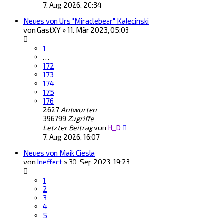
7. Aug 2026, 20:34
Neues von Urs "Miraclebear" Kalecinski
von
GastXY
»
11. Mär 2023, 05:03
1
…
172
173
174
175
176
2627
Antworten
396799
Zugriffe
Letzter Beitrag
von
H_D
7. Aug 2026, 16:07
Neues von Maik Ciesla
von
Ineffect
»
30. Sep 2023, 19:23
1
2
3
4
5