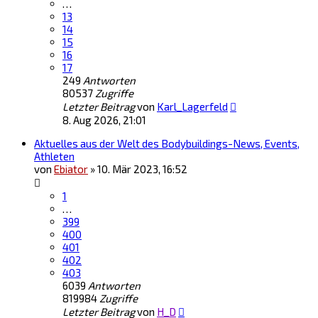
…
13
14
15
16
17
249
Antworten
80537
Zugriffe
Letzter Beitrag
von
Karl_Lagerfeld
8. Aug 2026, 21:01
Aktuelles aus der Welt des Bodybuildings-News, Events,
Athleten
von
Ebiator
»
10. Mär 2023, 16:52
1
…
399
400
401
402
403
6039
Antworten
819984
Zugriffe
Letzter Beitrag
von
H_D