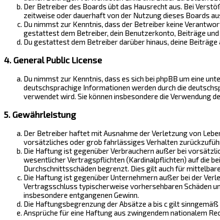
Der Betreiber des Boards übt das Hausrecht aus. Bei Verst
zeitweise oder dauerhaft von der Nutzung dieses Boards aus
Du nimmst zur Kenntnis, dass der Betreiber keine Verantwortu
gestattest dem Betreiber, dein Benutzerkonto, Beiträge und 
Du gestattest dem Betreiber darüber hinaus, deine Beiträge
4. General Public License
Du nimmst zur Kenntnis, dass es sich bei phpBB um eine unter
deutschsprachige Informationen werden durch die deutschspr
verwendet wird. Sie können insbesondere die Verwendung de
5. Gewährleistung
Der Betreiber haftet mit Ausnahme der Verletzung von Leben,
vorsätzliches oder grob fahrlässiges Verhalten zurückzufüh
Die Haftung ist gegenüber Verbrauchern außer bei vorsätzli
wesentlicher Vertragspflichten (Kardinalpflichten) auf die 
Durchschnittsschäden begrenzt. Dies gilt auch für mittelb
Die Haftung ist gegenüber Unternehmern außer bei der Verle
Vertragsschluss typischerweise vorhersehbaren Schäden und 
insbesondere entgangenen Gewinn.
Die Haftungsbegrenzung der Absätze a bis c gilt sinngemäß 
Ansprüche für eine Haftung aus zwingendem nationalem Rech