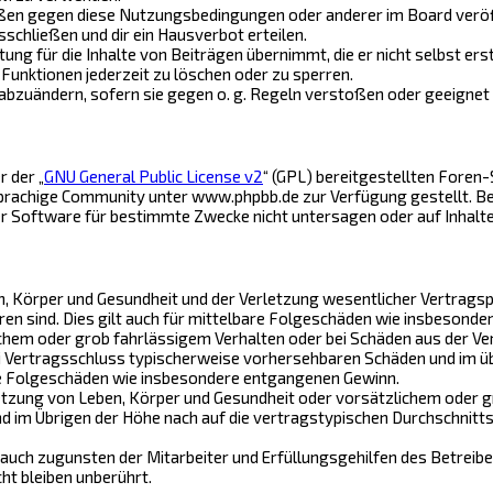
ößen gegen diese Nutzungsbedingungen oder anderer im Board veröf
schließen und dir ein Hausverbot erteilen.
ng für die Inhalte von Beiträgen übernimmt, die er nicht selbst ers
Funktionen jederzeit zu löschen oder zu sperren.
 abzuändern, sofern sie gegen o. g. Regeln verstoßen oder geeignet
 der „
GNU General Public License v2
“ (GPL) bereitgestellten Fore
achige Community unter www.phpbb.de zur Verfügung gestellt. Beide
r Software für bestimmte Zwecke nicht untersagen oder auf Inhalt
 Körper und Gesundheit und der Verletzung wesentlicher Vertragspfli
ren sind. Dies gilt auch für mittelbare Folgeschäden wie insbesond
chem oder grob fahrlässigem Verhalten oder bei Schäden aus der Ve
bei Vertragsschluss typischerweise vorhersehbaren Schäden und im ü
are Folgeschäden wie insbesondere entgangenen Gewinn.
tzung von Leben, Körper und Gesundheit oder vorsätzlichem oder gr
im Übrigen der Höhe nach auf die vertragstypischen Durchschnittss
auch zugunsten der Mitarbeiter und Erfüllungsgehilfen des Betreibe
t bleiben unberührt.