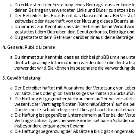
Du erklärst mit der Erstellung eines Beitrags, dass er keine 
deinen Beiträgen verwendeten Links und Bilder zu setzen bz
Der Betreiber des Boards übt das Hausrecht aus. Bei Verst
zeitweise oder dauerhaft von der Nutzung dieses Boards aus
Du nimmst zur Kenntnis, dass der Betreiber keine Verantwortu
gestattest dem Betreiber, dein Benutzerkonto, Beiträge und 
Du gestattest dem Betreiber darüber hinaus, deine Beiträge
4. General Public License
Du nimmst zur Kenntnis, dass es sich bei phpBB um eine unter
deutschsprachige Informationen werden durch die deutschspr
verwendet wird. Sie können insbesondere die Verwendung de
5. Gewährleistung
Der Betreiber haftet mit Ausnahme der Verletzung von Leben,
vorsätzliches oder grob fahrlässiges Verhalten zurückzufüh
Die Haftung ist gegenüber Verbrauchern außer bei vorsätzli
wesentlicher Vertragspflichten (Kardinalpflichten) auf die 
Durchschnittsschäden begrenzt. Dies gilt auch für mittelb
Die Haftung ist gegenüber Unternehmern außer bei der Verle
Vertragsschluss typischerweise vorhersehbaren Schäden und 
insbesondere entgangenen Gewinn.
Die Haftungsbegrenzung der Absätze a bis c gilt sinngemäß 