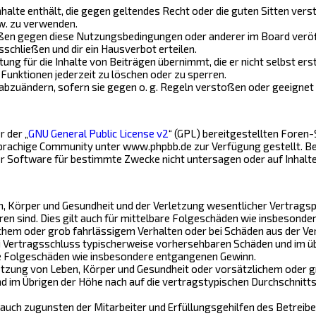
Inhalte enthält, die gegen geltendes Recht oder die guten Sitten vers
w. zu verwenden.
ößen gegen diese Nutzungsbedingungen oder anderer im Board veröf
schließen und dir ein Hausverbot erteilen.
ng für die Inhalte von Beiträgen übernimmt, die er nicht selbst ers
Funktionen jederzeit zu löschen oder zu sperren.
 abzuändern, sofern sie gegen o. g. Regeln verstoßen oder geeignet
 der „
GNU General Public License v2
“ (GPL) bereitgestellten Fore
achige Community unter www.phpbb.de zur Verfügung gestellt. Beide
r Software für bestimmte Zwecke nicht untersagen oder auf Inhalt
 Körper und Gesundheit und der Verletzung wesentlicher Vertragspfli
ren sind. Dies gilt auch für mittelbare Folgeschäden wie insbesond
chem oder grob fahrlässigem Verhalten oder bei Schäden aus der Ve
bei Vertragsschluss typischerweise vorhersehbaren Schäden und im ü
are Folgeschäden wie insbesondere entgangenen Gewinn.
tzung von Leben, Körper und Gesundheit oder vorsätzlichem oder gr
im Übrigen der Höhe nach auf die vertragstypischen Durchschnittss
auch zugunsten der Mitarbeiter und Erfüllungsgehilfen des Betreibe