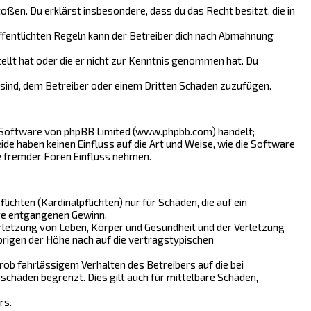
toßen. Du erklärst insbesondere, dass du das Recht besitzt, die in
fentlichten Regeln kann der Betreiber dich nach Abmahnung
tellt hat oder die er nicht zur Kenntnis genommen hat. Du
 sind, dem Betreiber oder einem Dritten Schaden zuzufügen.
n-Software von phpBB Limited (www.phpbb.com) handelt;
 haben keinen Einfluss auf die Art und Weise, wie die Software
e fremder Foren Einfluss nehmen.
chten (Kardinalpflichten) nur für Schäden, die auf ein
ere entgangenen Gewinn.
rletzung von Leben, Körper und Gesundheit und der Verletzung
brigen der Höhe nach auf die vertragstypischen
ob fahrlässigem Verhalten des Betreibers auf die bei
chäden begrenzt. Dies gilt auch für mittelbare Schäden,
rs.