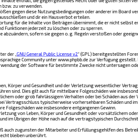
e Inhalte enthält, die gegen geltendes Recht oder die guten Sitten v
en bzw. zu verwenden.
stößen gegen diese Nutzungsbedingungen oder anderer im Board ver
usschließen und dir ein Hausverbot erteilen.
tung für die Inhalte von Beiträgen übernimmt, die er nicht selbst e
d Funktionen jederzeit zu löschen oder zu sperren.
ge abzuändern, sofern sie gegen o. g. Regeln verstoßen oder geeign
ter der „
GNU General Public License v2
“ (GPL) bereitgestellten Fo
prachige Community unter www.phpbb.de zur Verfügung gestellt. Bei
rwendung der Software für bestimmte Zwecke nicht untersagen oder
n, Körper und Gesundheit und der Verletzung wesentlicher Vertragspf
ühren sind. Dies gilt auch für mittelbare Folgeschäden wie insbeso
lichem oder grob fahrlässigem Verhalten oder bei Schäden aus der 
e bei Vertragsschluss typischerweise vorhersehbaren Schäden und im
lbare Folgeschäden wie insbesondere entgangenen Gewinn.
letzung von Leben, Körper und Gesundheit oder vorsätzlichem oder 
d im Übrigen der Höhe nach auf die vertragstypischen Durchschnitt
ß auch zugunsten der Mitarbeiter und Erfüllungsgehilfen des Betrei
cht bleiben unberührt.