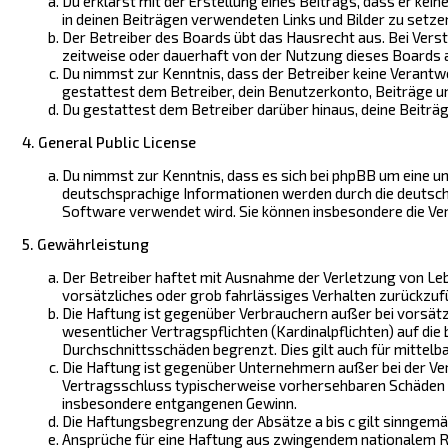
Du erklärst mit der Erstellung eines Beitrags, dass er kein
in deinen Beiträgen verwendeten Links und Bilder zu setz
Der Betreiber des Boards übt das Hausrecht aus. Bei Ver
zeitweise oder dauerhaft von der Nutzung dieses Boards a
Du nimmst zur Kenntnis, dass der Betreiber keine Verantwor
gestattest dem Betreiber, dein Benutzerkonto, Beiträge un
Du gestattest dem Betreiber darüber hinaus, deine Beiträ
4. General Public License
Du nimmst zur Kenntnis, dass es sich bei phpBB um eine un
deutschsprachige Informationen werden durch die deutschs
Software verwendet wird. Sie können insbesondere die Ve
5. Gewährleistung
Der Betreiber haftet mit Ausnahme der Verletzung von Lebe
vorsätzliches oder grob fahrlässiges Verhalten zurückzuf
Die Haftung ist gegenüber Verbrauchern außer bei vorsätz
wesentlicher Vertragspflichten (Kardinalpflichten) auf di
Durchschnittsschäden begrenzt. Dies gilt auch für mitte
Die Haftung ist gegenüber Unternehmern außer bei der Ver
Vertragsschluss typischerweise vorhersehbaren Schäden un
insbesondere entgangenen Gewinn.
Die Haftungsbegrenzung der Absätze a bis c gilt sinngemä
Ansprüche für eine Haftung aus zwingendem nationalem Re