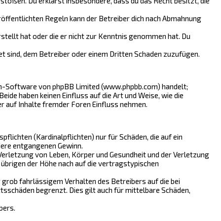
erstoßen. Du erklärst insbesondere, dass du das Recht besitzt, die
öffentlichten Regeln kann der Betreiber dich nach Abmahnung
rstellt hat oder die er nicht zur Kenntnis genommen hat. Du
et sind, dem Betreiber oder einem Dritten Schaden zuzufügen.
ren-Software von phpBB Limited (www.phpbb.com) handelt;
de haben keinen Einfluss auf die Art und Weise, wie die
 auf Inhalte fremder Foren Einfluss nehmen.
lichten (Kardinalpflichten) nur für Schäden, die auf ein
ndere entgangenen Gewinn.
Verletzung von Leben, Körper und Gesundheit und der Verletzung
 übrigen der Höhe nach auf die vertragstypischen
grob fahrlässigem Verhalten des Betreibers auf die bei
sschäden begrenzt. Dies gilt auch für mittelbare Schäden,
bers.