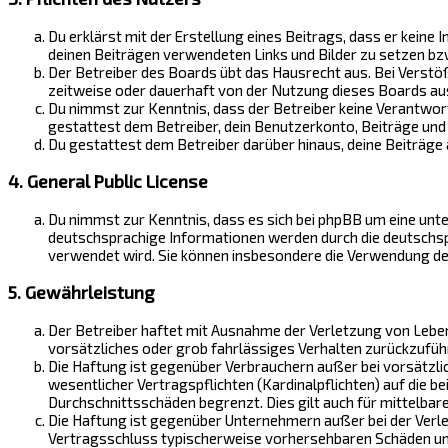
Du erklärst mit der Erstellung eines Beitrags, dass er keine 
deinen Beiträgen verwendeten Links und Bilder zu setzen bz
Der Betreiber des Boards übt das Hausrecht aus. Bei Verst
zeitweise oder dauerhaft von der Nutzung dieses Boards aus
Du nimmst zur Kenntnis, dass der Betreiber keine Verantwortu
gestattest dem Betreiber, dein Benutzerkonto, Beiträge und 
Du gestattest dem Betreiber darüber hinaus, deine Beiträge
4. General Public License
Du nimmst zur Kenntnis, dass es sich bei phpBB um eine unter
deutschsprachige Informationen werden durch die deutschspr
verwendet wird. Sie können insbesondere die Verwendung de
5. Gewährleistung
Der Betreiber haftet mit Ausnahme der Verletzung von Leben,
vorsätzliches oder grob fahrlässiges Verhalten zurückzufüh
Die Haftung ist gegenüber Verbrauchern außer bei vorsätzli
wesentlicher Vertragspflichten (Kardinalpflichten) auf die 
Durchschnittsschäden begrenzt. Dies gilt auch für mittelb
Die Haftung ist gegenüber Unternehmern außer bei der Verle
Vertragsschluss typischerweise vorhersehbaren Schäden und 