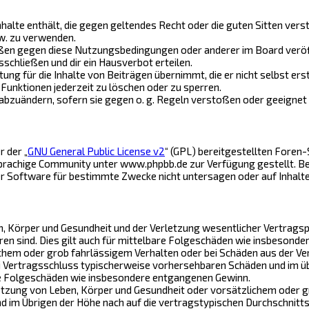
Inhalte enthält, die gegen geltendes Recht oder die guten Sitten vers
w. zu verwenden.
ößen gegen diese Nutzungsbedingungen oder anderer im Board veröf
schließen und dir ein Hausverbot erteilen.
ng für die Inhalte von Beiträgen übernimmt, die er nicht selbst ers
Funktionen jederzeit zu löschen oder zu sperren.
 abzuändern, sofern sie gegen o. g. Regeln verstoßen oder geeignet
 der „
GNU General Public License v2
“ (GPL) bereitgestellten Fore
achige Community unter www.phpbb.de zur Verfügung gestellt. Beide
r Software für bestimmte Zwecke nicht untersagen oder auf Inhalt
 Körper und Gesundheit und der Verletzung wesentlicher Vertragspfli
ren sind. Dies gilt auch für mittelbare Folgeschäden wie insbesond
chem oder grob fahrlässigem Verhalten oder bei Schäden aus der Ve
bei Vertragsschluss typischerweise vorhersehbaren Schäden und im ü
are Folgeschäden wie insbesondere entgangenen Gewinn.
tzung von Leben, Körper und Gesundheit oder vorsätzlichem oder gr
im Übrigen der Höhe nach auf die vertragstypischen Durchschnittss