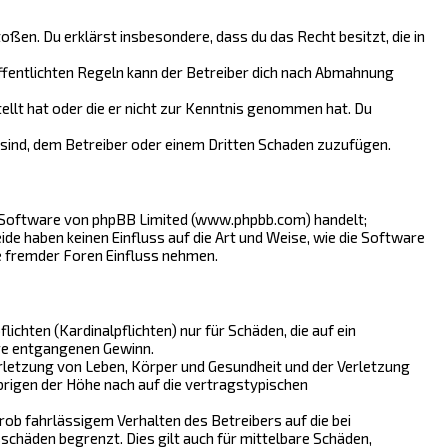
toßen. Du erklärst insbesondere, dass du das Recht besitzt, die in
fentlichten Regeln kann der Betreiber dich nach Abmahnung
tellt hat oder die er nicht zur Kenntnis genommen hat. Du
 sind, dem Betreiber oder einem Dritten Schaden zuzufügen.
n-Software von phpBB Limited (www.phpbb.com) handelt;
 haben keinen Einfluss auf die Art und Weise, wie die Software
e fremder Foren Einfluss nehmen.
chten (Kardinalpflichten) nur für Schäden, die auf ein
ere entgangenen Gewinn.
rletzung von Leben, Körper und Gesundheit und der Verletzung
brigen der Höhe nach auf die vertragstypischen
ob fahrlässigem Verhalten des Betreibers auf die bei
chäden begrenzt. Dies gilt auch für mittelbare Schäden,