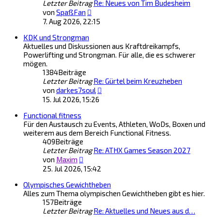
Letzter Beitrag
Re: Neues von Tim Budesheim
Neuester
von
SpaßFan
Beitrag
7. Aug 2026, 22:15
KDK und Strongman
Aktuelles und Diskussionen aus Kraftdreikampfs,
Powerlifting und Strongman. Für alle, die es schwerer
mögen.
1384
Beiträge
Letzter Beitrag
Re: Gürtel beim Kreuzheben
Neuester
von
darkes7soul
Beitrag
15. Jul 2026, 15:26
Functional fitness
Für den Austausch zu Events, Athleten, WoDs, Boxen und
weiterem aus dem Bereich Functional Fitness.
409
Beiträge
Letzter Beitrag
Re: ATHX Games Season 2027
Neuester
von
Maxim
Beitrag
25. Jul 2026, 15:42
Olympisches Gewichtheben
Alles zum Thema olympischen Gewichtheben gibt es hier.
157
Beiträge
Letzter Beitrag
Re: Aktuelles und Neues aus d…