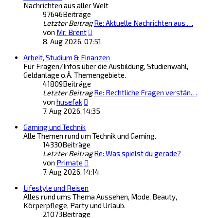
Nachrichten aus aller Welt
97646
Beiträge
Letzter Beitrag
Re: Aktuelle Nachrichten aus …
Neuester
von
Mr. Brent
Beitrag
8. Aug 2026, 07:51
Arbeit, Studium & Finanzen
Für Fragen/Infos über die Ausbildung, Studienwahl,
Geldanlage o.Ä. Themengebiete.
41809
Beiträge
Letzter Beitrag
Re: Rechtliche Fragen verstän…
Neuester
von
husefak
Beitrag
7. Aug 2026, 14:35
Gaming und Technik
Alle Themen rund um Technik und Gaming.
14330
Beiträge
Letzter Beitrag
Re: Was spielst du gerade?
Neuester
von
Primate
Beitrag
7. Aug 2026, 14:14
Lifestyle und Reisen
Alles rund ums Thema Aussehen, Mode, Beauty,
Körperpflege, Party und Urlaub.
21073
Beiträge