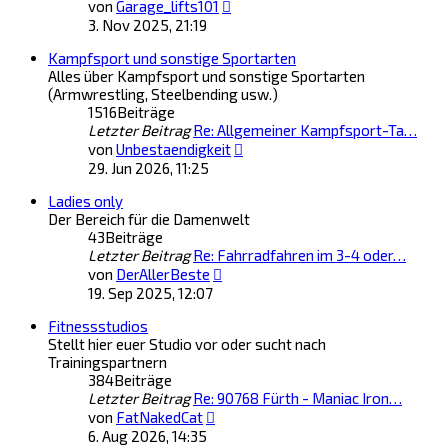
Neuester
von
Garage_lifts101
Beitrag
3. Nov 2025, 21:19
Kampfsport und sonstige Sportarten
Alles über Kampfsport und sonstige Sportarten
(Armwrestling, Steelbending usw.)
1516
Beiträge
Letzter Beitrag
Re: Allgemeiner Kampfsport-Ta…
Neuester
von
Unbestaendigkeit
Beitrag
29. Jun 2026, 11:25
Ladies only
Der Bereich für die Damenwelt
43
Beiträge
Letzter Beitrag
Re: Fahrradfahren im 3-4 oder…
Neuester
von
DerAllerBeste
Beitrag
19. Sep 2025, 12:07
Fitnessstudios
Stellt hier euer Studio vor oder sucht nach
Trainingspartnern
384
Beiträge
Letzter Beitrag
Re: 90768 Fürth - Maniac Iron…
Neuester
von
FatNakedCat
Beitrag
6. Aug 2026, 14:35