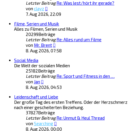
Letzter Beitrag
Re: Was lest/hört ihr gerade?
Neuester
von
clayz
Beitrag
7. Aug 2026, 22:09
Filme, Serien und Musik
Alles zu Filmen, Serien und Musik
20299
Beiträge
Letzter Beitrag
Re: Alles rund um Filme
Neuester
von
Mr. Brent
Beitrag
8. Aug 2026, 07:58
Social Media
Die Welt der sozialen Medien
25182
Beiträge
Letzter Beitrag
Re: Sport und Fitness in den …
Neuester
von
Jan
Beitrag
8. Aug 2026, 04:53
Leidenschaft und Liebe
Der große Tag des ersten Treffens. Oder der Herzschmerz
nach einer gescheiterten Beziehung.
37827
Beiträge
Letzter Beitrag
Re: Unmut & Heul Thread
Neuester
von
Searching
Beitrag
8. Aug 2026, 00:00