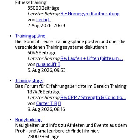
Fitnesstraining.
35880
Beiträge
Letzter Beitrag
Re: Homegym Kaufberatung
Neuester
von
Lechi
Beitrag
7. Aug 2026, 20:39
Trainingspläne
Hier könnt ihr eure Trainingspläne posten und über die
verschiedenen Trainingssysteme diskutieren
6045
Beiträge
Letzter Beitrag
Re: Laufen + Liften (bitte um…
Neuester
von
runandlift
Beitrag
5. Aug 2026, 09:53
Trainingslogs
Das Forum für Erfahrungsberichte im Bereich Training.
187476
Beiträge
Letzter Beitrag
Re: GPP / Strength & Conditio…
Neuester
von
Carter T R
Beitrag
8. Aug 2026, 08:16
Bodybuilding
Neuigkeiten und Infos zu Athleten und Events aus dem
Profi- und Amateurbereich findet ihr hier.
28007
Beiträge