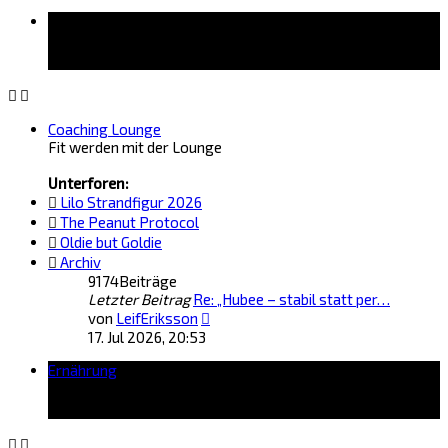
Forum
Coaching Lounge
Fit werden mit der Lounge
Unterforen:
Lilo Strandfigur 2026
The Peanut Protocol
Oldie but Goldie
Archiv
9174
Beiträge
Letzter Beitrag
Re: „Hubee – stabil statt per…
Neuester
von
LeifEriksson
Beitrag
17. Jul 2026, 20:53
Ernährung