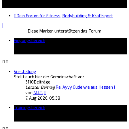
Dein Forum für Fitness, Bodybuilding & Kraftsport
Diese Marken unterstützen das Forum
Eingangsbereich
Vorstellung
Stellt euch hier der Gemeinschaft vor ...
3110
Beiträge
Letzter Beitrag
Re: Ayyy Gude wie aus Hessen !
Neuester
von
M.I.T.
Beitrag
7. Aug 2026, 05:38
Trainingsbereich