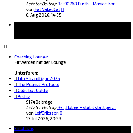
Letzter Beitrag
Re: 90768 Fürth - Maniac Iron…
Neuester
von
FatNakedCat
Beitrag
6. Aug 2026, 14:35
Forum
Coaching Lounge
Fit werden mit der Lounge
Unterforen:
Lilo Strandfigur 2026
The Peanut Protocol
Oldie but Goldie
Archiv
9174
Beiträge
Letzter Beitrag
Re: „Hubee – stabil statt per…
Neuester
von
LeifEriksson
Beitrag
17. Jul 2026, 20:53
Ernährung