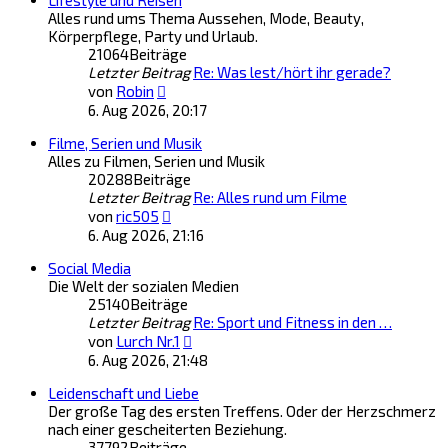
Lifestyle und Reisen
Alles rund ums Thema Aussehen, Mode, Beauty,
Körperpflege, Party und Urlaub.
21064
Beiträge
Letzter Beitrag
Re: Was lest/hört ihr gerade?
Neuester
von
Robin
Beitrag
6. Aug 2026, 20:17
Filme, Serien und Musik
Alles zu Filmen, Serien und Musik
20288
Beiträge
Letzter Beitrag
Re: Alles rund um Filme
Neuester
von
ric505
Beitrag
6. Aug 2026, 21:16
Social Media
Die Welt der sozialen Medien
25140
Beiträge
Letzter Beitrag
Re: Sport und Fitness in den …
Neuester
von
Lurch Nr.1
Beitrag
6. Aug 2026, 21:48
Leidenschaft und Liebe
Der große Tag des ersten Treffens. Oder der Herzschmerz
nach einer gescheiterten Beziehung.
37792
Beiträge