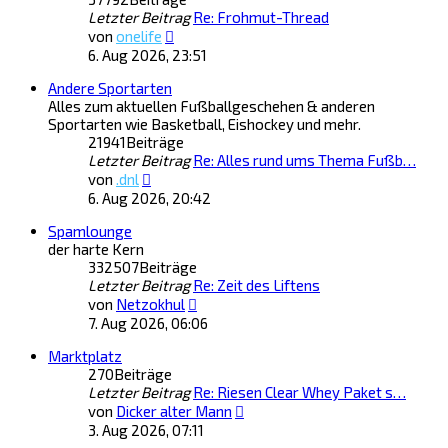
Letzter Beitrag
Re: Frohmut-Thread
Neuester
von
onelife
Beitrag
6. Aug 2026, 23:51
Andere Sportarten
Alles zum aktuellen Fußballgeschehen & anderen
Sportarten wie Basketball, Eishockey und mehr.
21941
Beiträge
Letzter Beitrag
Re: Alles rund ums Thema Fußb…
Neuester
von
.dnl
Beitrag
6. Aug 2026, 20:42
Spamlounge
der harte Kern
332507
Beiträge
Letzter Beitrag
Re: Zeit des Liftens
Neuester
von
Netzokhul
Beitrag
7. Aug 2026, 06:06
Marktplatz
270
Beiträge
Letzter Beitrag
Re: Riesen Clear Whey Paket s…
Neuester
von
Dicker alter Mann
Beitrag
3. Aug 2026, 07:11