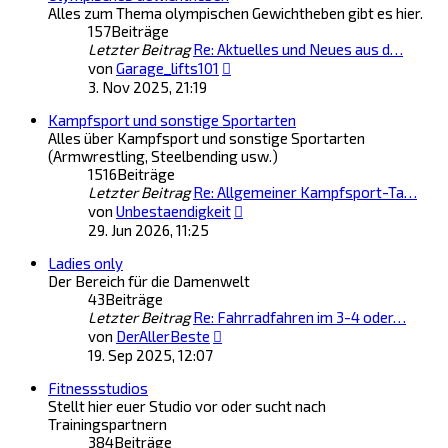
Alles zum Thema olympischen Gewichtheben gibt es hier.
157
Beiträge
Letzter Beitrag
Re: Aktuelles und Neues aus d…
Neuester
von
Garage_lifts101
Beitrag
3. Nov 2025, 21:19
Kampfsport und sonstige Sportarten
Alles über Kampfsport und sonstige Sportarten
(Armwrestling, Steelbending usw.)
1516
Beiträge
Letzter Beitrag
Re: Allgemeiner Kampfsport-Ta…
Neuester
von
Unbestaendigkeit
Beitrag
29. Jun 2026, 11:25
Ladies only
Der Bereich für die Damenwelt
43
Beiträge
Letzter Beitrag
Re: Fahrradfahren im 3-4 oder…
Neuester
von
DerAllerBeste
Beitrag
19. Sep 2025, 12:07
Fitnessstudios
Stellt hier euer Studio vor oder sucht nach
Trainingspartnern
384
Beiträge