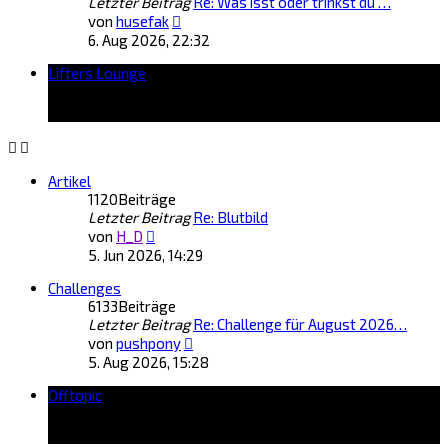
Letzter Beitrag
Re: Was isst oder trinkst du …
Neuester
von
husefak
Beitrag
6. Aug 2026, 22:32
Lifters Lounge
Artikel
1120
Beiträge
Letzter Beitrag
Re: Blutbild
Neuester
von
H_D
Beitrag
5. Jun 2026, 14:29
Challenges
6133
Beiträge
Letzter Beitrag
Re: Challenge für August 2026…
Neuester
von
pushpony
Beitrag
5. Aug 2026, 15:28
Offtopic