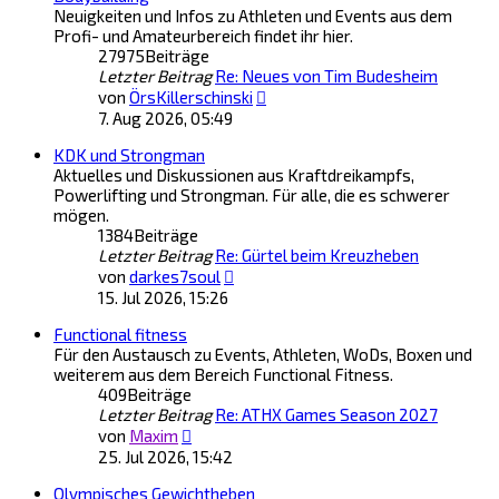
Neuigkeiten und Infos zu Athleten und Events aus dem
Profi- und Amateurbereich findet ihr hier.
27975
Beiträge
Letzter Beitrag
Re: Neues von Tim Budesheim
Neuester
von
ÖrsKillerschinski
Beitrag
7. Aug 2026, 05:49
KDK und Strongman
Aktuelles und Diskussionen aus Kraftdreikampfs,
Powerlifting und Strongman. Für alle, die es schwerer
mögen.
1384
Beiträge
Letzter Beitrag
Re: Gürtel beim Kreuzheben
Neuester
von
darkes7soul
Beitrag
15. Jul 2026, 15:26
Functional fitness
Für den Austausch zu Events, Athleten, WoDs, Boxen und
weiterem aus dem Bereich Functional Fitness.
409
Beiträge
Letzter Beitrag
Re: ATHX Games Season 2027
Neuester
von
Maxim
Beitrag
25. Jul 2026, 15:42
Olympisches Gewichtheben