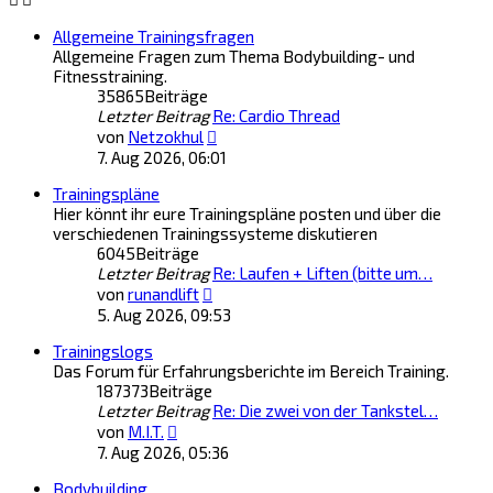
Allgemeine Trainingsfragen
Allgemeine Fragen zum Thema Bodybuilding- und
Fitnesstraining.
35865
Beiträge
Letzter Beitrag
Re: Cardio Thread
Neuester
von
Netzokhul
Beitrag
7. Aug 2026, 06:01
Trainingspläne
Hier könnt ihr eure Trainingspläne posten und über die
verschiedenen Trainingssysteme diskutieren
6045
Beiträge
Letzter Beitrag
Re: Laufen + Liften (bitte um…
Neuester
von
runandlift
Beitrag
5. Aug 2026, 09:53
Trainingslogs
Das Forum für Erfahrungsberichte im Bereich Training.
187373
Beiträge
Letzter Beitrag
Re: Die zwei von der Tankstel…
Neuester
von
M.I.T.
Beitrag
7. Aug 2026, 05:36
Bodybuilding