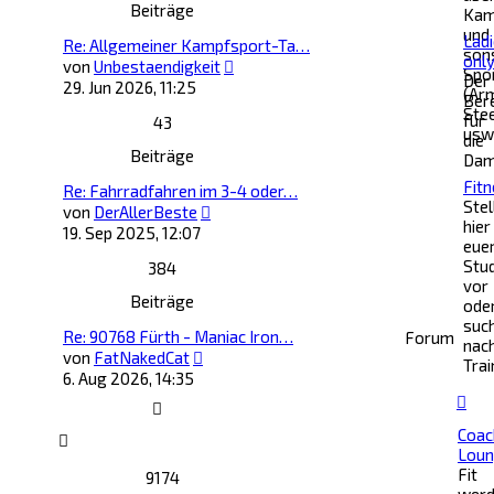
Beiträge
Kam
und
Lad
Re: Allgemeiner Kampfsport-Ta…
son
onl
Neuester
von
Unbestaendigkeit
Spo
Der
Beitrag
29. Jun 2026, 11:25
(Ar
Ber
Ste
für
43
usw
die
Beiträge
Dam
Fit
Re: Fahrradfahren im 3-4 oder…
Stel
Neuester
von
DerAllerBeste
hier
Beitrag
19. Sep 2025, 12:07
eue
Stu
384
vor
Beiträge
ode
suc
Re: 90768 Fürth - Maniac Iron…
Forum
nac
Neuester
von
FatNakedCat
Trai
Beitrag
6. Aug 2026, 14:35
Coac
Lou
Fit
9174