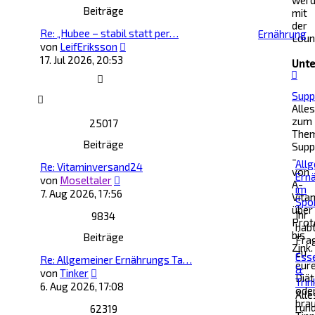
wer
Beiträge
mit
der
Re: „Hubee – stabil statt per…
Ernährung
Lou
Neuester
von
LeifEriksson
Beitrag
17. Jul 2026, 20:53
Unte
Supp
Alles
zum
25017
The
Beiträge
Supp
-
All
Re: Vitaminversand24
von
Ern
Neuester
von
Moseltaler
A-
im
Beitrag
7. Aug 2026, 17:56
Vita
Spo
über
Ihr
9834
Prot
hab
bis
Beiträge
Fra
Zink.
zu
Ess
Re: Allgemeiner Ernährungs Ta…
eur
&
Neuester
von
Tinker
Diät
Trin
Beitrag
6. Aug 2026, 17:08
ode
Alle
bra
run
62319