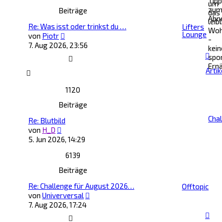
Tip
um
zu
Beiträge
das
Abn
leib
Re: Was isst oder trinkst du …
Lifters
Woh
Lounge
Neuester
von
Piotr
-
Beitrag
7. Aug 2026, 23:56
kein
spo
Ern
Artik
1120
Beiträge
Cha
Re: Blutbild
Neuester
von
H_D
Beitrag
5. Jun 2026, 14:29
6139
Beiträge
Re: Challenge für August 2026…
Offtopic
Neuester
von
Univerversal
Beitrag
7. Aug 2026, 17:24