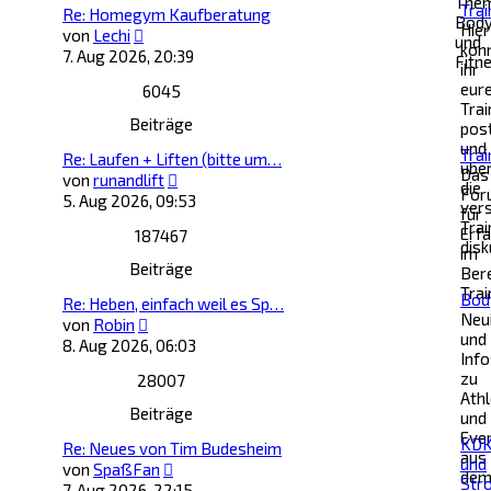
The
Trai
Re: Homegym Kaufberatung
Body
Hier
Neuester
von
Lechi
und
kön
Beitrag
7. Aug 2026, 20:39
Fitne
ihr
eur
6045
Trai
Beiträge
pos
und
Trai
Re: Laufen + Liften (bitte um…
übe
Das
Neuester
von
runandlift
die
For
Beitrag
5. Aug 2026, 09:53
ver
für
Tra
Erf
187467
disk
im
Beiträge
Ber
Trai
Bod
Re: Heben, einfach weil es Sp…
Neu
Neuester
von
Robin
und
Beitrag
8. Aug 2026, 06:03
Info
zu
28007
Ath
Beiträge
und
Eve
KD
Re: Neues von Tim Budesheim
aus
und
Neuester
von
SpaßFan
de
Str
Beitrag
7. Aug 2026, 22:15