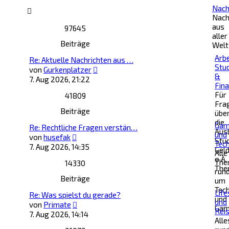
Nach
Nach
aus
97645
aller
Beiträge
Welt
Arbe
Re: Aktuelle Nachrichten aus …
Stu
Neuester
von
Gurkenplatzer
&
Beitrag
7. Aug 2026, 21:22
Fin
Für
41809
Fra
Beiträge
übe
die
Gam
Re: Rechtliche Fragen verstän…
Ausb
und
Neuester
von
husefak
Stu
Tech
Beitrag
7. Aug 2026, 14:35
Gel
Alle
o.Ä.
The
14330
The
run
Beiträge
um
Tech
Life
Re: Was spielst du gerade?
und
und
Neuester
von
Primate
Gam
Rei
Beitrag
7. Aug 2026, 14:14
Alle