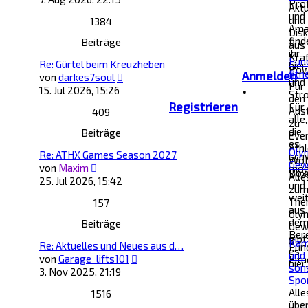
Prof
Aktu
und
und
1384
Ama
Dis
find
Beiträge
aus
ihr
Kra
Func
Re: Gürtel beim Kreuzheben
hier.
Powe
fitn
Anmelden
Neuester
von
darkes7soul
und
Für
Beitrag
•
15. Jul 2026, 15:26
Str
den
Registrieren
Für
Aus
409
alle,
zu
die
Beiträge
Even
es
Athl
Oly
Re: ATHX Games Season 2027
sch
WoD
Gew
Neuester
von
Maxim
mög
Box
Alle
Beitrag
25. Jul 2026, 15:42
und
zu
wei
The
157
aus
oly
de
Beiträge
Gew
Ber
gibt
Kam
Re: Aktuelles und Neues aus d…
Func
es
und
Neuester
von
Garage_lifts101
Fitn
hier.
son
Beitrag
3. Nov 2025, 21:19
Spo
Alle
1516
übe