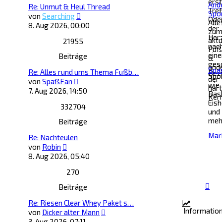
ers
And
Re: Unmut & Heul Thread
Tref
Spo
Neuester
von
Searching
Ode
Alle
Beitrag
8. Aug 2026, 00:00
der
zu
Her
aktu
21955
nac
Fuß
eine
Beiträge
&
ges
and
Spa
Re: Alles rund ums Thema Fußb…
Bez
Spo
der
Neuester
von
SpaßFan
wie
har
Beitrag
7. Aug 2026, 14:50
Bask
Ker
Eis
332704
und
meh
Beiträge
Mar
Re: Nachteulen
Neuester
von
Robin
Beitrag
8. Aug 2026, 05:40
270
Beiträge
Re: Riesen Clear Whey Paket s…
Informatio
Neuester
von
Dicker alter Mann
Beitrag
3. Aug 2026, 07:11