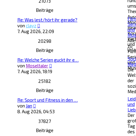
run
21073
um
Beiträge
The
Aus
Film
Re: Was lest/hört ihr gerade?
Mod
Seri
Neuester
von
clayz
Bea
und
Beitrag
7. Aug 2026, 22:09
Kör
Mus
Par
Alle
20298
und
zu
Urla
Beiträge
Film
Seri
Soci
Re: Welche Serien guckt ihr e…
und
Med
Neuester
von
Moseltaler
Mus
Die
Beitrag
7. Aug 2026, 18:19
Wel
der
25182
sozi
Beiträge
Med
Lei
Re: Sport und Fitness in den …
und
Neuester
von
Jan
Lieb
Beitrag
8. Aug 2026, 04:53
Der
gro
37827
Tag
Beiträge
des