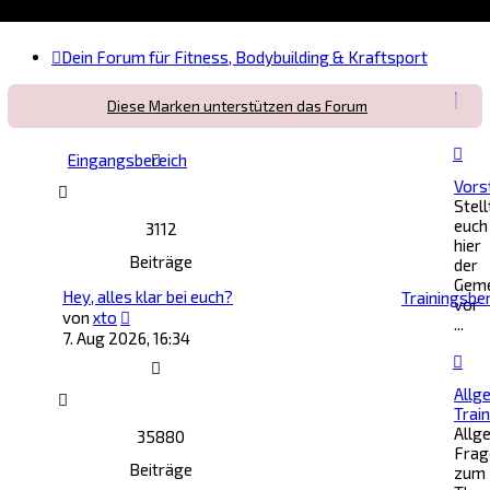
Dein Forum für Fitness, Bodybuilding & Kraftsport
Diese Marken unterstützen das Forum
Eingangsbereich
Vors
Stell
euch
3112
hier
Beiträge
der
Geme
Hey, alles klar bei euch?
Trainingsbe
vor
Neuester
von
xto
...
Beitrag
7. Aug 2026, 16:34
Allg
Trai
Allg
35880
Frag
Beiträge
zum