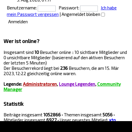
Benutzername:
Passwort:
Ich habe
mein Passwort vergessen
|
Angemeldet bleiben
Wer ist online?
Insgesamt sind
10
Besucher online :: 10 sichtbare Mitglieder und
0 unsichtbare Mitglieder (basierend auf den aktiven Besuchern
der letzten 5 Minuten)
Der Besucherrekord liegt bei
236
Besuchern, die am 15. Mär
2023, 12:22 gleichzeitig online waren.
Legende:
Administratoren
,
Lounge Legenden
,
Community
Manager
Statistik
Beiträge insgesamt
1052866
• Themen insgesamt
5056
•
Mitglieder insgesamt
6927
• Unser neuestes Mitglied:
xto