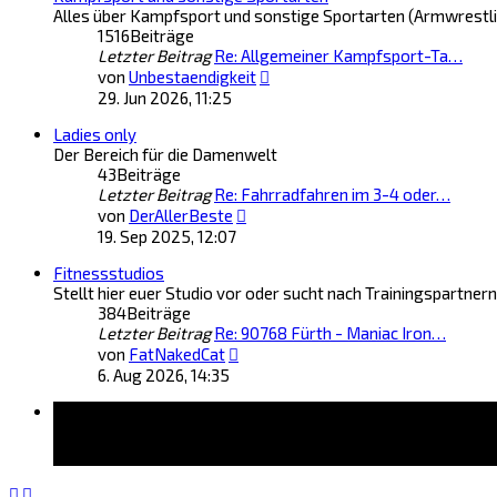
Alles über Kampfsport und sonstige Sportarten (Armwrestli
1516
Beiträge
Letzter Beitrag
Re: Allgemeiner Kampfsport-Ta…
Neuester
von
Unbestaendigkeit
Beitrag
29. Jun 2026, 11:25
Ladies only
Der Bereich für die Damenwelt
43
Beiträge
Letzter Beitrag
Re: Fahrradfahren im 3-4 oder…
Neuester
von
DerAllerBeste
Beitrag
19. Sep 2025, 12:07
Fitnessstudios
Stellt hier euer Studio vor oder sucht nach Trainingspartnern
384
Beiträge
Letzter Beitrag
Re: 90768 Fürth - Maniac Iron…
Neuester
von
FatNakedCat
Beitrag
6. Aug 2026, 14:35
Forum