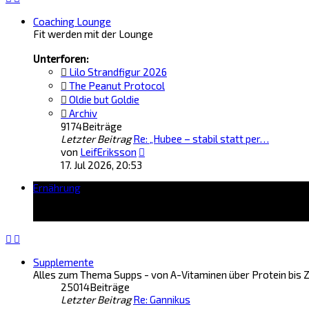
Coaching Lounge
Fit werden mit der Lounge
Unterforen:
Lilo Strandfigur 2026
The Peanut Protocol
Oldie but Goldie
Archiv
9174
Beiträge
Letzter Beitrag
Re: „Hubee – stabil statt per…
Neuester
von
LeifEriksson
Beitrag
17. Jul 2026, 20:53
Ernährung
Supplemente
Alles zum Thema Supps - von A-Vitaminen über Protein bis Z
25014
Beiträge
Letzter Beitrag
Re: Gannikus