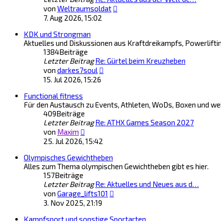
Neuester
von
Weltraumsoldat
Beitrag
7. Aug 2026, 15:02
KDK und Strongman
Aktuelles und Diskussionen aus Kraftdreikampfs, Powerlifti
1384
Beiträge
Letzter Beitrag
Re: Gürtel beim Kreuzheben
Neuester
von
darkes7soul
Beitrag
15. Jul 2026, 15:26
Functional fitness
Für den Austausch zu Events, Athleten, WoDs, Boxen und we
409
Beiträge
Letzter Beitrag
Re: ATHX Games Season 2027
Neuester
von
Maxim
Beitrag
25. Jul 2026, 15:42
Olympisches Gewichtheben
Alles zum Thema olympischen Gewichtheben gibt es hier.
157
Beiträge
Letzter Beitrag
Re: Aktuelles und Neues aus d…
Neuester
von
Garage_lifts101
Beitrag
3. Nov 2025, 21:19
Kampfsport und sonstige Sportarten