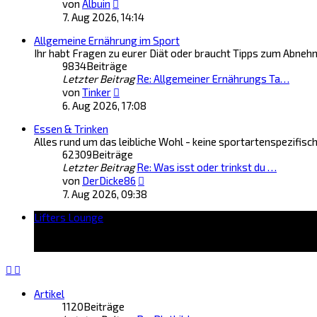
Neuester
von
Albuin
Beitrag
7. Aug 2026, 14:14
Allgemeine Ernährung im Sport
Ihr habt Fragen zu eurer Diät oder braucht Tipps zum Abne
9834
Beiträge
Letzter Beitrag
Re: Allgemeiner Ernährungs Ta…
Neuester
von
Tinker
Beitrag
6. Aug 2026, 17:08
Essen & Trinken
Alles rund um das leibliche Wohl - keine sportartenspezifi
62309
Beiträge
Letzter Beitrag
Re: Was isst oder trinkst du …
Neuester
von
DerDicke86
Beitrag
7. Aug 2026, 09:38
Lifters Lounge
Artikel
1120
Beiträge