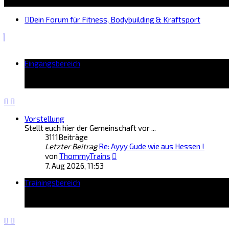
Dein Forum für Fitness, Bodybuilding & Kraftsport
Eingangsbereich
Vorstellung
Stellt euch hier der Gemeinschaft vor ...
3111
Beiträge
Letzter Beitrag
Re: Ayyy Gude wie aus Hessen !
Neuester
von
ThommyTrains
Beitrag
7. Aug 2026, 11:53
Trainingsbereich