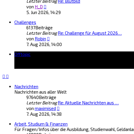
Letzter Beitrag
Re: Blutbild
Neuester
von
H_D
Beitrag
5. Jun 2026, 14:29
Challenges
6137
Beiträge
Letzter Beitrag
Re: Challenge für August 2026…
Neuester
von
Robin
Beitrag
7. Aug 2026, 14:00
Offtopic
Nachrichten
Nachrichten aus aller Welt
97640
Beiträge
Letzter Beitrag
Re: Aktuelle Nachrichten aus …
Neuester
von
maximised
Beitrag
7. Aug 2026, 14:38
Arbeit, Studium & Finanzen
Für Fragen/Infos über die Ausbildung, Studienwahl, Geldanl