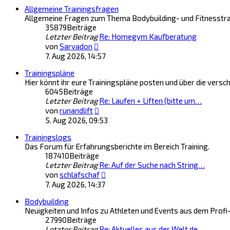
Allgemeine Trainingsfragen
Allgemeine Fragen zum Thema Bodybuilding- und Fitnesstra
35879
Beiträge
Letzter Beitrag
Re: Homegym Kaufberatung
Neuester
von
Sarvadon
Beitrag
7. Aug 2026, 14:57
Trainingspläne
Hier könnt ihr eure Trainingspläne posten und über die vers
6045
Beiträge
Letzter Beitrag
Re: Laufen + Liften (bitte um…
Neuester
von
runandlift
Beitrag
5. Aug 2026, 09:53
Trainingslogs
Das Forum für Erfahrungsberichte im Bereich Training.
187410
Beiträge
Letzter Beitrag
Re: Auf der Suche nach String…
Neuester
von
schlafschaf
Beitrag
7. Aug 2026, 14:37
Bodybuilding
Neuigkeiten und Infos zu Athleten und Events aus dem Profi- 
27990
Beiträge
Letzter Beitrag
Re: Aktuelles aus der Welt de…