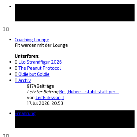
Forum
Coaching Lounge
Fit werden mit der Lounge
Unterforen:
Lilo Strandfigur 2026
The Peanut Protocol
Oldie but Goldie
Archiv
9174
Beiträge
Letzter Beitrag
Re: „Hubee – stabil statt per…
Neuester
von
LeifEriksson
Beitrag
17. Jul 2026, 20:53
Ernährung