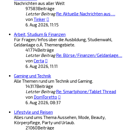
Nachrichten aus aller Welt
97583
Beiträge
Letzter Beitrag
Re: Aktuelle Nachrichten aus …
Neuester
von
Tinker
Beitrag
6. Aug 2026, 11:15
Arbeit, Studium & Finanzen
Für Fragen/Infos über die Ausbildung, Studienwahl,
Geldanlage o.Ä. Themengebiete.
41774
Beiträge
Letzter Beitrag
Re: Börse/Finanzen/Geldanlage…
Neuester
von
Certa
Beitrag
6. Aug 2026, 11:11
Gaming und Technik
Alle Themen rund um Technik und Gaming.
14317
Beiträge
Letzter Beitrag
Re: Smartphone/Tablet Thread
Neuester
von
DomToretto
Beitrag
6. Aug 2026, 08:37
Lifestyle und Reisen
Alles rund ums Thema Aussehen, Mode, Beauty,
Körperpflege, Party und Urlaub.
21060
Beiträge