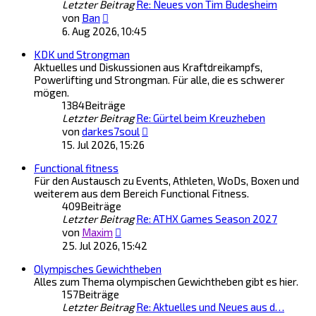
Letzter Beitrag
Re: Neues von Tim Budesheim
Neuester
von
Ban
Beitrag
6. Aug 2026, 10:45
KDK und Strongman
Aktuelles und Diskussionen aus Kraftdreikampfs,
Powerlifting und Strongman. Für alle, die es schwerer
mögen.
1384
Beiträge
Letzter Beitrag
Re: Gürtel beim Kreuzheben
Neuester
von
darkes7soul
Beitrag
15. Jul 2026, 15:26
Functional fitness
Für den Austausch zu Events, Athleten, WoDs, Boxen und
weiterem aus dem Bereich Functional Fitness.
409
Beiträge
Letzter Beitrag
Re: ATHX Games Season 2027
Neuester
von
Maxim
Beitrag
25. Jul 2026, 15:42
Olympisches Gewichtheben
Alles zum Thema olympischen Gewichtheben gibt es hier.
157
Beiträge
Letzter Beitrag
Re: Aktuelles und Neues aus d…