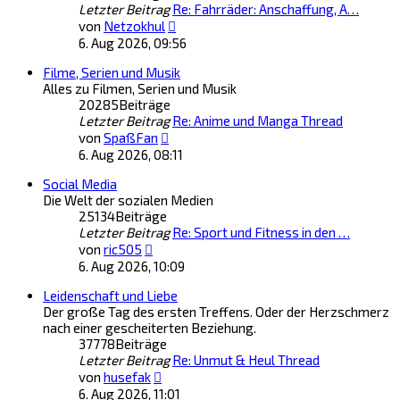
Letzter Beitrag
Re: Fahrräder: Anschaffung, A…
Neuester
von
Netzokhul
Beitrag
6. Aug 2026, 09:56
Filme, Serien und Musik
Alles zu Filmen, Serien und Musik
20285
Beiträge
Letzter Beitrag
Re: Anime und Manga Thread
Neuester
von
SpaßFan
Beitrag
6. Aug 2026, 08:11
Social Media
Die Welt der sozialen Medien
25134
Beiträge
Letzter Beitrag
Re: Sport und Fitness in den …
Neuester
von
ric505
Beitrag
6. Aug 2026, 10:09
Leidenschaft und Liebe
Der große Tag des ersten Treffens. Oder der Herzschmerz
nach einer gescheiterten Beziehung.
37778
Beiträge
Letzter Beitrag
Re: Unmut & Heul Thread
Neuester
von
husefak
Beitrag
6. Aug 2026, 11:01