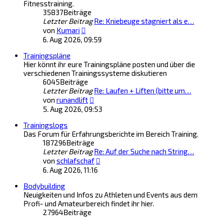
Fitnesstraining.
35837
Beiträge
Letzter Beitrag
Re: Kniebeuge stagniert als e…
Neuester
von
Kumari
Beitrag
6. Aug 2026, 09:59
Trainingspläne
Hier könnt ihr eure Trainingspläne posten und über die
verschiedenen Trainingssysteme diskutieren
6045
Beiträge
Letzter Beitrag
Re: Laufen + Liften (bitte um…
Neuester
von
runandlift
Beitrag
5. Aug 2026, 09:53
Trainingslogs
Das Forum für Erfahrungsberichte im Bereich Training.
187296
Beiträge
Letzter Beitrag
Re: Auf der Suche nach String…
Neuester
von
schlafschaf
Beitrag
6. Aug 2026, 11:16
Bodybuilding
Neuigkeiten und Infos zu Athleten und Events aus dem
Profi- und Amateurbereich findet ihr hier.
27964
Beiträge