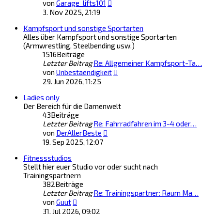
Neuester
von
Garage_lifts101
Beitrag
3. Nov 2025, 21:19
Kampfsport und sonstige Sportarten
Alles über Kampfsport und sonstige Sportarten
(Armwrestling, Steelbending usw.)
1516
Beiträge
Letzter Beitrag
Re: Allgemeiner Kampfsport-Ta…
Neuester
von
Unbestaendigkeit
Beitrag
29. Jun 2026, 11:25
Ladies only
Der Bereich für die Damenwelt
43
Beiträge
Letzter Beitrag
Re: Fahrradfahren im 3-4 oder…
Neuester
von
DerAllerBeste
Beitrag
19. Sep 2025, 12:07
Fitnessstudios
Stellt hier euer Studio vor oder sucht nach
Trainingspartnern
382
Beiträge
Letzter Beitrag
Re: Trainingspartner: Raum Ma…
Neuester
von
Guut
Beitrag
31. Jul 2026, 09:02