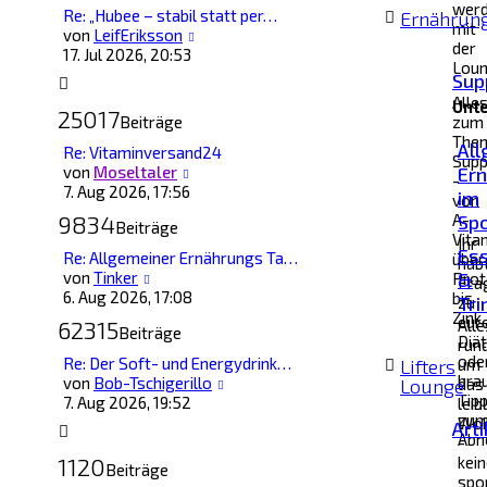
wer
Re: „Hubee – stabil statt per…
Ernährun
mit
Neuester
von
LeifEriksson
der
Beitrag
17. Jul 2026, 20:53
Lou
Sup
Alle
Unte
25017
Beiträge
zum
The
Al
Re: Vitaminversand24
Sup
Neuester
von
Moseltaler
Er
-
Beitrag
7. Aug 2026, 17:56
im
von
9834
A-
Spo
Beiträge
Vita
Ihr
Es
Re: Allgemeiner Ernährungs Ta…
über
hab
Neuester
von
Tinker
&
Prot
Fra
Beitrag
6. Aug 2026, 17:08
bis
Tri
zu
Zink.
eur
62315
Alle
Beiträge
Diät
run
ode
Re: Der Soft- und Energydrink…
Lifters
um
bra
Neuester
von
Bob-Tschigerillo
Lounge
das
Tip
Beitrag
7. Aug 2026, 19:52
leib
zu
Woh
Arti
Abn
-
1120
kei
Beiträge
spo