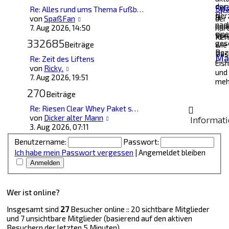
der
Sp
Fuß
Re: Alles rund ums Thema Fußb…
Her
&
Neuester
von
SpaßFan
der
nac
and
Beitrag
7. Aug 2026, 14:50
har
eine
Spo
Ker
332685
ges
Beiträge
wie
Bez
Bask
Ma
Re: Zeit des Liftens
Eis
Neuester
von
Ricky.
und
Beitrag
7. Aug 2026, 19:51
meh
270
Beiträge
Re: Riesen Clear Whey Paket s…
Neuester
von
Dicker alter Mann
Informat
Beitrag
3. Aug 2026, 07:11
Benutzername:
Passwort:
Ich habe mein Passwort vergessen
|
Angemeldet bleiben
Wer ist online?
Insgesamt sind
27
Besucher online :: 20 sichtbare Mitglieder
und 7 unsichtbare Mitglieder (basierend auf den aktiven
Besuchern der letzten 5 Minuten)