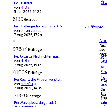
Ch
Re: Blutbild
Ern
Neuester
von
H_D
Beitrag
5. Jun 2026, 14:29
6139
Beiträge
Re: Challenge für August 2026…
Offtopic
Neuester
von
Univerversal
Beitrag
7. Aug 2026, 17:24
Nac
Nach
97644
Beiträge
aus
aller
Arb
Re: Aktuelle Nachrichten aus …
Welt
Neuester
von
H_B
St
Beitrag
7. Aug 2026, 19:12
&
41809
Fi
Beiträge
Für
Ga
Re: Rechtliche Fragen verstän…
Fra
Neuester
von
husefak
un
übe
Beitrag
7. Aug 2026, 14:35
Tec
die
Aus
14330
Alle
Beiträge
Stu
The
Lif
Gel
Re: Was spielst du gerade?
run
o.Ä.
Neuester
von
Primate