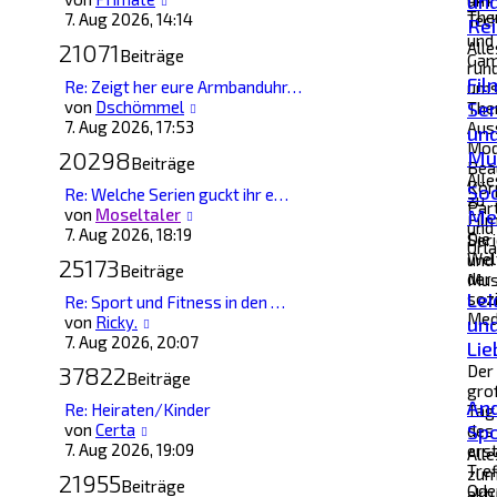
un
um
The
Beitrag
7. Aug 2026, 14:14
Tec
Re
und
21071
Alle
Beiträge
Gam
run
Fil
Re: Zeigt her eure Armbanduhr…
um
Neuester
von
Dschömmel
Ser
Th
Beitrag
7. Aug 2026, 17:53
Aus
un
Mod
20298
Mu
Beiträge
Bea
Alle
Kör
Soc
Re: Welche Serien guckt ihr e…
zu
Par
Neuester
von
Moseltaler
Me
Fil
und
Beitrag
7. Aug 2026, 18:19
Die
Ser
Urla
Wel
und
25173
Beiträge
der
Mus
Lei
soz
Re: Sport und Fitness in den …
Med
Neuester
von
Ricky.
un
Beitrag
7. Aug 2026, 20:07
Lie
37822
Der
Beiträge
gro
An
Re: Heiraten/Kinder
Tag
Neuester
von
Certa
Spo
des
Beitrag
7. Aug 2026, 19:09
ers
Alle
Tref
zu
21955
Beiträge
Ode
akt