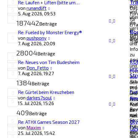
Tra
Tra
Re: Laufen + Liften (bitte um…
pos
Neuester
von
runandlift
Das
und
Beitrag
5. Aug 2026, 09:53
For
übe
für
187442
die
Beiträge
Erf
ver
im
Bod
Re: Fueled by Monster Energy®
Tra
Ber
Neuester
von
pushpony
Neu
disk
Trai
Beitrag
7. Aug 2026, 20:09
und
Inf
28004
Beiträge
zu
Ath
KD
Re: Neues von Tim Budesheim
und
Neuester
von
Don_Fetto
un
Eve
Beitrag
7. Aug 2026, 19:27
St
aus
1384
Akt
de
Beiträge
und
Pro
Fun
Re: Gürtel beim Kreuzheben
Dis
und
Neuester
von
darkes7soul
fit
aus
Ama
Beitrag
15. Jul 2026, 15:26
Kra
find
Für
Pow
ihr
den
409
Beiträge
und
hier.
Aus
Str
Ol
zu
Re: ATHX Games Season 2027
Für
Eve
Neuester
von
Maxim
Ge
alle,
Athl
Beitrag
25. Jul 2026, 15:42
Alle
die
WoD