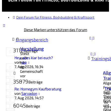
Dein Forum für Fitness, Bodybuilding & Kraftsport
Diese Marken unterstützen das Forum
Eingangsbereich
Vorstellung
3112
Beiträge
Stellt
Hey, alles klar bei euch?
euch
Trainings
Neuester
von
xto
hier
Beitrag
7. Aug 2026, 16:34
der
Gemeinschaft
All
vor
Tra
35879
...
Beiträge
Allg
Frag
Tra
Re: Homegym Kaufberatung
zum
Neuester
von
Sarvadon
Hier
The
Beitrag
7. Aug 2026, 14:57
kön
Body
ihr
6045
und
Beiträge
eur
Fitn