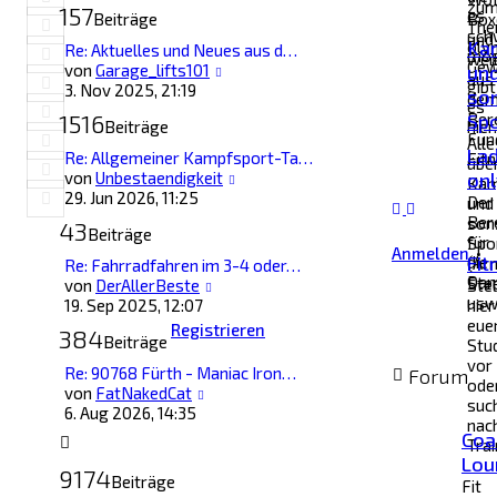
zu
157
es
Beiträge
Box
Th
sch
und
Ka
oly
Re: Aktuelles und Neues aus d…
mög
wei
Gew
Neuester
von
Garage_lifts101
un
aus
gibt
Beitrag
3. Nov 2025, 21:19
so
de
es
1516
Ber
Spo
Beiträge
hier.
Fun
Alle
Lad
Re: Allgemeiner Kampfsport-Ta…
Fitn
übe
Neuester
von
Unbestaendigkeit
onl
Kam
Beitrag
29. Jun 2026, 11:25
Der
und
Ber
son
43
Beiträge
für
Spo
Anmelden
•
Fit
die
(Ar
Re: Fahrradfahren im 3-4 oder…
Dam
Ste
Neuester
von
DerAllerBeste
Stel
usw
Beitrag
19. Sep 2025, 12:07
hier
eue
Registrieren
384
Beiträge
Stu
vor
Re: 90768 Fürth - Maniac Iron…
Forum
ode
Neuester
von
FatNakedCat
suc
Beitrag
6. Aug 2026, 14:35
nac
Coa
Tra
Lou
9174
Beiträge
Fit